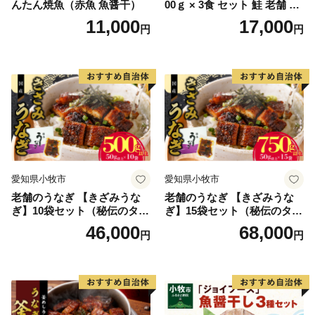
んたん焼魚（赤魚 魚醤干）
00ｇ × 3食 セット 鮭 老舗 急
速冷凍 レンチン 時短 簡単調
11,000
17,000
円
円
理 食品 加工品 海鮮 手作り
ほくほく ご飯 お弁当 おにぎ
り お茶漬け お取り寄せ お取
り寄せグルメ 愛知県 小牧市
送料無料
愛知県小牧市
愛知県小牧市
老舗のうなぎ 【きざみうな
老舗のうなぎ 【きざみうな
ぎ】10袋セット（秘伝のタレ
ぎ】15袋セット（秘伝のタレ
付）
付）
46,000
68,000
円
円