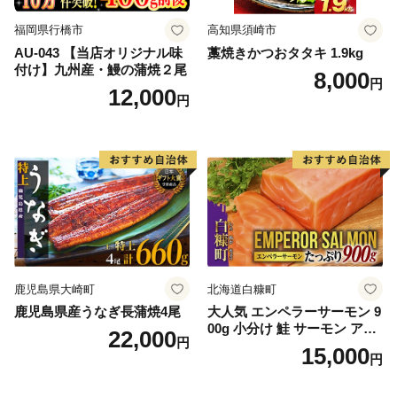
福岡県行橋市
高知県須崎市
AU-043 【当店オリジナル味
藁焼きかつおタタキ 1.9kg
付け】九州産・鰻の蒲焼２尾
8,000
円
12,000
円
鹿児島県大崎町
北海道白糠町
鹿児島県産うなぎ長蒲焼4尾
大人気 エンペラーサーモン 9
00g 小分け 鮭 サーモン アト
22,000
円
ランティックサーモン 水産
15,000
円
庁長官賞 受賞 さけ シャケ し
ゃけ sake カルパッチョ ソテ
ー レアステーキ 人気 高級 大