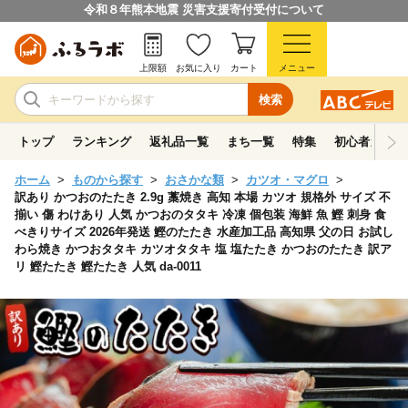
令和８年熊本地震 災害支援寄付受付について
上限額
お気に入り
カート
メニュー
検索
トップ
ランキング
返礼品一覧
まち一覧
特集
初心者ガイド
ホーム
ものから探す
おさかな類
カツオ・マグロ
訳あり かつおのたたき 2.9g 藁焼き 高知 本場 カツオ 規格外 サイズ 不
揃い 傷 わけあり 人気 かつおのタタキ 冷凍 個包装 海鮮 魚 鰹 刺身 食
べきりサイズ 2026年発送 鰹のたたき 水産加工品 高知県 父の日 お試し
わら焼き かつおタタキ カツオタタキ 塩 塩たたき かつおのたたき 訳ア
リ 鰹たたき 鰹たたき 人気 da-0011