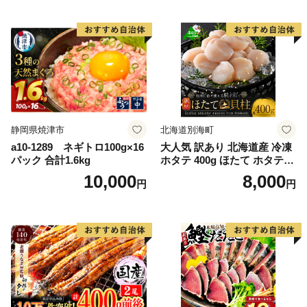
かず 弁当 支援 サーモン 銀鮭
切り身 魚 わけあり
静岡県焼津市
北海道別海町
a10-1289 ネギトロ100g×16
大人気 訳あり 北海道産 冷凍
パック 合計1.6kg
ホタテ 400g ほたて ホタテ
帆立 貝柱 海鮮 魚介類 刺身
10,000
8,000
円
円
大粒 天然 海鮮 ランキング 大
人気 人気 おすすめ 訳あり ）