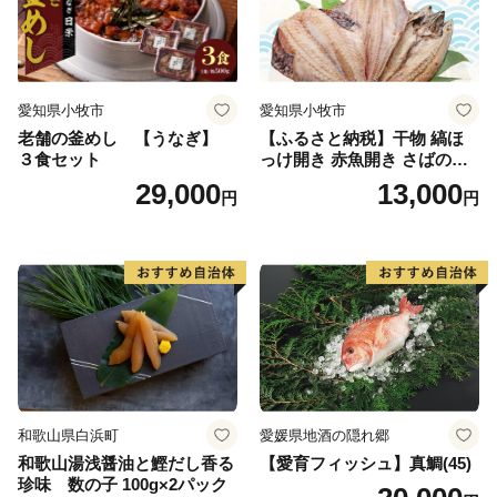
愛知県小牧市
愛知県小牧市
老舗の釜めし 【うなぎ】
【ふるさと納税】干物 縞ほ
３食セット
っけ開き 赤魚開き さばの開
き 魚醤干し 3種 セット 詰め
29,000
13,000
円
円
合わせ 魚 おかず 肉厚 おいし
い さば 赤魚 縞ホッケ ジョイ
フーズ 魚貝類 お取り寄せ お
取り寄せグルメ 魚醤 ナンプ
ラー 愛知県 小牧市 冷凍 送料
無料
和歌山県白浜町
愛媛県地酒の隠れ郷
和歌山湯浅醤油と鰹だし香る
【愛育フィッシュ】真鯛(45)
珍味 数の子 100g×2パック