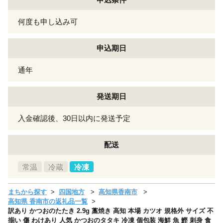
何度も申し込み可
申込期日
通年
発送期日
入金確認後、30日以内に発送予定
配送
常温
冷蔵
冷凍
まちから探す
四国地方
高知県香南市
高知県 香南市の返礼品一覧
訳あり かつおのたたき 2.9g 藁焼き 高知 本場 カツオ 規格外 サイズ 不
揃い 傷 わけあり 人気 かつおのタタキ 冷凍 個包装 海鮮 魚 鰹 刺身 食