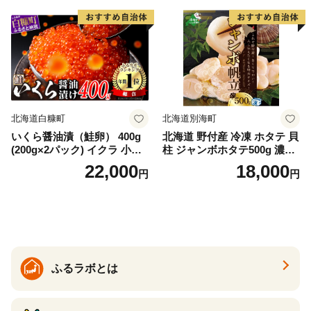
満足 美味しい 贈答 生食用 刺
身 お刺身 刺し身 魚介類 海鮮
冷凍 厚切り 薄切り ふるさと
納税 ふるさとチョイス チョ
イス 北海道 白糠町
北海道白糠町
北海道別海町
いくら醤油漬（鮭卵） 400g
北海道 野付産 冷凍 ホタテ 貝
(200g×2パック) イクラ 小分
柱 ジャンボホタテ500g 濃厚
け いくら醤油漬 鮭いくら い
な旨味と甘み （ほたて ホタ
22,000
18,000
円
円
くら醤油漬け 鮭 鮭卵 ikura
テ 帆立 貝柱 ホタテ貝柱 大玉
醤油いくら 冷凍いくら いく
大粒 北海道 別海 野付 ふるさ
ら北海道 醤油鮭いくら 人気
と納税）
大好評品 北海道 白糠町
ふるラボとは