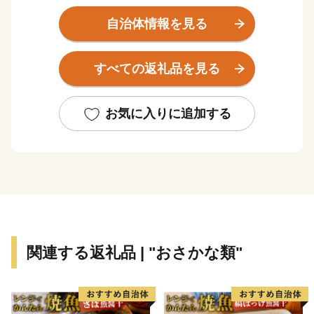
太平洋に面する海岸部、肥沃な平野部、四国山地の麓の
山地部からなり、市内を物部川、香宗川などが流れ、美
自治体情報を見る
しい水と緑に包まれた元気で豊かなまちです。
すべての返礼品を見る
香南市へのご寄附、誠にありがとうございます！
これからも元気なまち！香南市の応援をよろしくお願い
いたします♪
お気に入りに追加する
関連する返礼品 | "おさかな類"