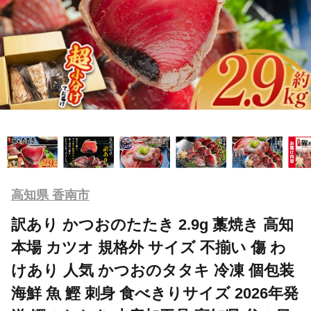
高知県 香南市
訳あり かつおのたたき 2.9g 藁焼き 高知
本場 カツオ 規格外 サイズ 不揃い 傷 わ
けあり 人気 かつおのタタキ 冷凍 個包装
海鮮 魚 鰹 刺身 食べきりサイズ 2026年発