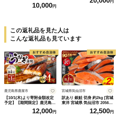
20,000
円
10,000
円
この返礼品を見た人は
こんな返礼品も見ています
鹿児島県鹿屋市
宮城県気仙沼市
【10/1(木)より寄附金額改定
訳あり 銀鮭 切身 約2kg [宮城
予定】【期間限定】鹿児島県
東洋 宮城県 気仙沼市 205649
大隅産うなぎ蒲焼4尾（400
91] 鮭 魚介類 海鮮 訳アリ 規
12,000
12,500
円
円
g） KN007-023
格外 不揃い さけ サケ 鮭切身
シャケ 切り身 冷凍 家庭用 お