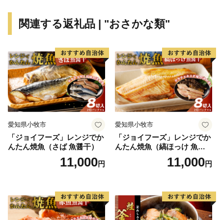
Scale-UP株式会社
TEL：03-6206-1160
関連する返礼品 | "おさかな類"
Mail：support-city.abashiri@scale-up.co.jp
営業時間：9:00-18:00（土日祝・年末年始を除く）
〈その他に関して〉
網走市役所 商工労働課 TEL：0152-61-6000
愛知県小牧市
愛知県小牧市
「ジョイフーズ」レンジでか
「ジョイフーズ」レンジでか
んたん焼魚（さば 魚醤干）
んたん焼魚（縞ほっけ 魚醤
干）
11,000
11,000
円
円