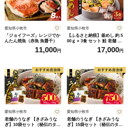
愛知県小牧市
愛知県小牧市
「ジョイフーズ」レンジでか
【ふるさと納税】釜めし 約 5
んたん焼魚（赤魚 魚醤干）
00ｇ × 3食 セット 鮭 老舗 急
速冷凍 レンチン 時短 簡単調
11,000
17,000
円
円
理 食品 加工品 海鮮 手作り
ほくほく ご飯 お弁当 おにぎ
り お茶漬け お取り寄せ お取
り寄せグルメ 愛知県 小牧市
送料無料
愛知県小牧市
愛知県小牧市
老舗のうなぎ 【きざみうな
老舗のうなぎ 【きざみうな
ぎ】10袋セット（秘伝のタレ
ぎ】15袋セット（秘伝のタレ