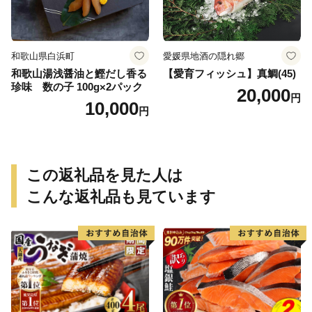
和歌山県白浜町
愛媛県地酒の隠れ郷
和歌山湯浅醤油と鰹だし香る
【愛育フィッシュ】真鯛(45)
珍味 数の子 100g×2パック
20,000
円
10,000
円
この返礼品を見た人は
こんな返礼品も見ています