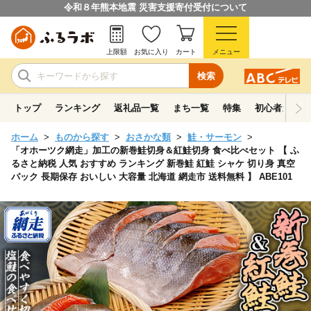
令和８年熊本地震 災害支援寄付受付について
上限額
お気に入り
カート
メニュー
検索
トップ
ランキング
返礼品一覧
まち一覧
特集
初心者ガイド
ホーム
ものから探す
おさかな類
鮭・サーモン
「オホーツク網走」加工の新巻鮭切身＆紅鮭切身 食べ比べセット 【 ふ
るさと納税 人気 おすすめ ランキング 新巻鮭 紅鮭 シャケ 切り身 真空
パック 長期保存 おいしい 大容量 北海道 網走市 送料無料 】 ABE101