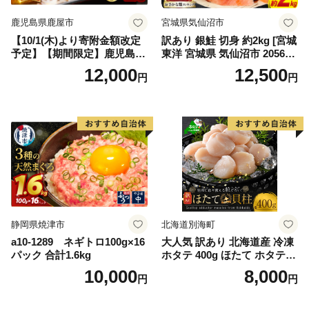
鹿児島県鹿屋市
宮城県気仙沼市
【10/1(木)より寄附金額改定
訳あり 銀鮭 切身 約2kg [宮城
予定】【期間限定】鹿児島県
東洋 宮城県 気仙沼市 205649
大隅産うなぎ蒲焼4尾（400
91] 鮭 魚介類 海鮮 訳アリ 規
12,000
12,500
円
円
g） KN007-023
格外 不揃い さけ サケ 鮭切身
シャケ 切り身 冷凍 家庭用 お
かず 弁当 支援 サーモン 銀鮭
切り身 魚 わけあり
静岡県焼津市
北海道別海町
a10-1289 ネギトロ100g×16
大人気 訳あり 北海道産 冷凍
パック 合計1.6kg
ホタテ 400g ほたて ホタテ
帆立 貝柱 海鮮 魚介類 刺身
10,000
8,000
円
円
大粒 天然 海鮮 ランキング 大
人気 人気 おすすめ 訳あり ）