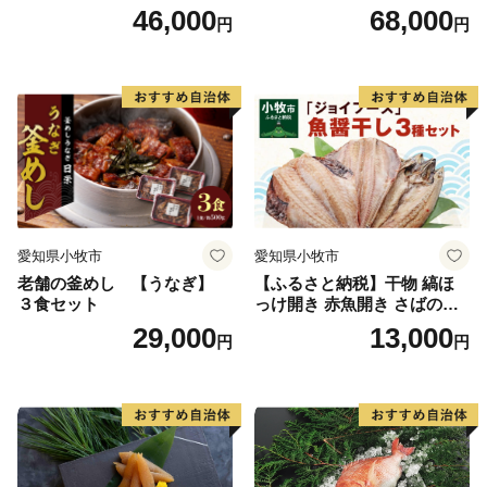
付）
付）
46,000
68,000
円
円
愛知県小牧市
愛知県小牧市
老舗の釜めし 【うなぎ】
【ふるさと納税】干物 縞ほ
３食セット
っけ開き 赤魚開き さばの開
き 魚醤干し 3種 セット 詰め
29,000
13,000
円
円
合わせ 魚 おかず 肉厚 おいし
い さば 赤魚 縞ホッケ ジョイ
フーズ 魚貝類 お取り寄せ お
取り寄せグルメ 魚醤 ナンプ
ラー 愛知県 小牧市 冷凍 送料
無料