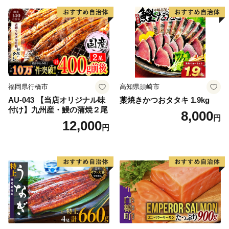
福岡県行橋市
高知県須崎市
AU-043 【当店オリジナル味
藁焼きかつおタタキ 1.9kg
付け】九州産・鰻の蒲焼２尾
8,000
円
12,000
円