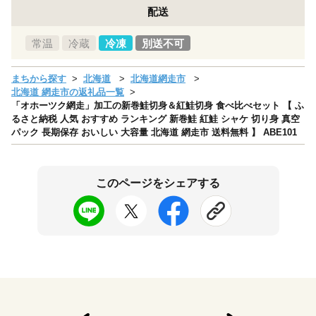
配送
常温
冷蔵
冷凍
別送不可
まちから探す
北海道
北海道網走市
北海道 網走市の返礼品一覧
「オホーツク網走」加工の新巻鮭切身＆紅鮭切身 食べ比べセット 【 ふ
るさと納税 人気 おすすめ ランキング 新巻鮭 紅鮭 シャケ 切り身 真空
パック 長期保存 おいしい 大容量 北海道 網走市 送料無料 】 ABE101
このページをシェアする