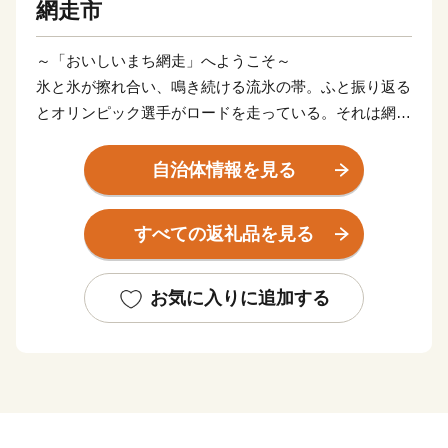
網走市
～「おいしいまち網走」へようこそ～
氷と氷が擦れ合い、鳴き続ける流氷の帯。ふと振り返る
とオリンピック選手がロードを走っている。それは網走
の日常の風景。
太陽が四角く沈むところが見える能取岬。世界三大漁場
自治体情報を見る
を抱えるオホーツク海は、豊かな海の恵みをもたらして
くれる。何でも「おいしい」。大地の恵みも負けていな
すべての返礼品を見る
い。網走の秋の風景は、大麦の毛が風になびき、豊穣の
大地を約束してくれる。北海道の原風景がそこにある。
「おいしいまち網走」をよろしくお願いします。
お気に入りに追加する
【連絡先】
〈お礼の品・寄附金受領証明書・ワンストップ特例申請
書に関して〉
ふるさと納税お問い合わせ事務局