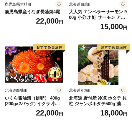
鹿児島県大崎町
北海道白糠町
鹿児島県産うなぎ長蒲焼4尾
大人気 エンペラーサーモン 9
00g 小分け 鮭 サーモン アト
22,000
円
ランティックサーモン 水産
15,000
円
庁長官賞 受賞 さけ シャケ し
ゃけ sake カルパッチョ ソテ
ー レアステーキ 人気 高級 大
満足 美味しい 贈答 生食用 刺
身 お刺身 刺し身 魚介類 海鮮
冷凍 厚切り 薄切り ふるさと
納税 ふるさとチョイス チョ
イス 北海道 白糠町
北海道白糠町
北海道別海町
いくら醤油漬（鮭卵） 400g
北海道 野付産 冷凍 ホタテ 貝
(200g×2パック) イクラ 小分
柱 ジャンボホタテ500g 濃厚
け いくら醤油漬 鮭いくら い
な旨味と甘み （ほたて ホタ
22,000
18,000
円
円
くら醤油漬け 鮭 鮭卵 ikura
テ 帆立 貝柱 ホタテ貝柱 大玉
醤油いくら 冷凍いくら いく
大粒 北海道 別海 野付 ふるさ
ら北海道 醤油鮭いくら 人気
と納税）
大好評品 北海道 白糠町