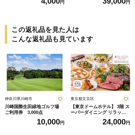
4,000
39,000
円
円
日 特別な日 完全個室 ノンア
ルコール スパークリングワ
イン 1本付き デザート ドリ
ンク セレブレ お食事券 愛知
県 小牧市 送料無料
この返礼品を見た人は
こんな返礼品も見ています
神奈川県川崎市
東京都文京区
川崎国際生田緑地ゴルフ場
【東京ドームホテル】 3階 ス
ご利用券 3,000点
ーパーダイニング リラッサ
ランチブッフェ お食事券 大
10,000
24,000
円
円
人1名様分 関東 東京 ご利用
券 ランチ 昼食 食事券 レスト