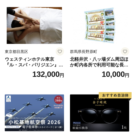
ラン ブッフェ 東京都 お食事
券
東京都目黒区
群馬県長野原町
ウェスティンホテル東京
北軽井沢・八ッ場ダム周辺ほ
『ル・スパ・パリジエン』選
か町内各所で利用可能な長野
べるボディセラピー90分/1名
原町ふるさと感謝券（3,000
132,000
10,000
円
円
円分）【トラベル 観光 旅行
お土産 群馬県 長野原町 北軽
井沢】