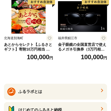
北海道別海町
福井県鯖江市
あとからセレクト【ふるさと
金子眼鏡の全国直営店で使え
ギフト】寄附10万円相当 あ
るメガネ引換券（3万円相
とから選べる！ ギフト いく
当） Bronze
100,000
100,000
円
円
ら ほたて 海鮮 牛肉 別海町
ケーキ アイス （ 後から 選べ
る カタログ カタログポイン
ト カタログギフト あとから
カタログ あとからカタログ
ポイント あとからカタログ
ギフト ふるさと納税 ）
ふるラボとは
はじめてのふるさと納税