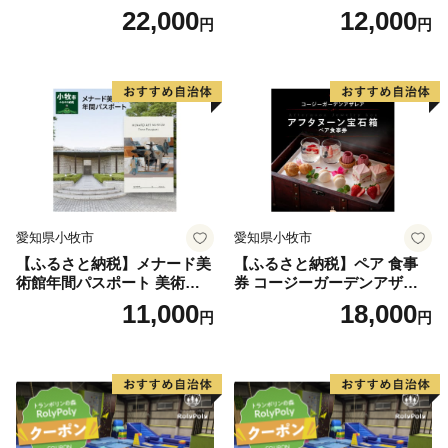
お食事券 6000円 お好きなメ
お食事券 3000円 お好きなメ
22,000
12,000
円
円
ニュー 好きなだけ コーンス
ニュー 好きなだけ コーンス
ープ カレー サラダ プリン ソ
ープ カレー サラダ プリン ソ
フトクリーム デザート 愛知
フトクリーム デザート 愛知
県 小牧店 小牧市 チケット 送
県 小牧店 小牧市 チケット 送
料無料
料無料
愛知県小牧市
愛知県小牧市
【ふるさと納税】メナード美
【ふるさと納税】ペア 食事
術館年間パスポート 美術館
券 コージーガーデンアザレ
メナード アート
ア アフタヌーン宝石箱 ホテ
11,000
18,000
円
円
ル特製 デザート 6種類 サン
ドウィッチ コーヒー または
紅茶 スイーツ アフタヌーン
ティー チケット 券 2名様分
お祝 誕生日 記念日 名鉄小牧
ホテル 愛知県 小牧市 送料無
料