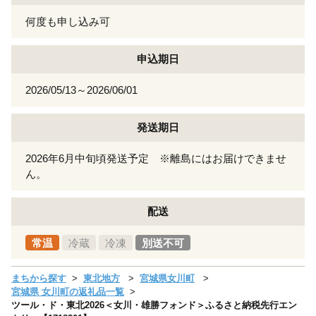
何度も申し込み可
申込期日
2026/05/13～2026/06/01
発送期日
2026年6月中旬頃発送予定 ※離島にはお届けできませ
ん。
配送
常温
冷蔵
冷凍
別送不可
まちから探す
東北地方
宮城県女川町
宮城県 女川町の返礼品一覧
ツール・ド・東北2026＜女川・雄勝フォンド＞ふるさと納税先行エン