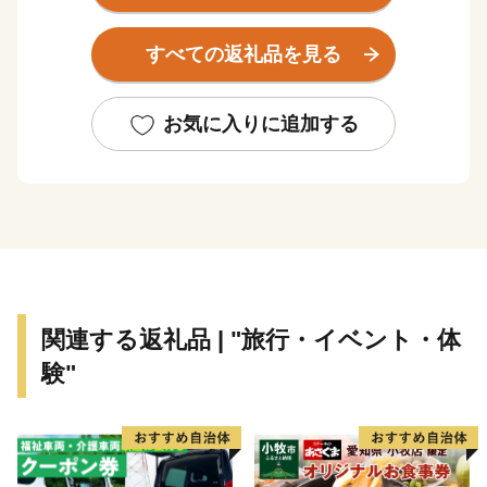
女川駅を中心に整備された美しい街並みは多くの観光客
や地元の人々に親しまれています。特に「道の駅おなが
すべての返礼品を見る
わ」内の商業施設「シーパルピア女川」や「地元市場ハ
マテラス」では、新鮮な海産物や地元の特産品が楽し
め、にぎわいを創出しています。
お気に入りに追加する
町の特産品であるサンマ・ホヤ・養殖銀鮭・牡蠣・ホタ
テなどの海産物や水産加工品は、三陸の豊かな海が育ん
だ逸品として全国的に知られています。
また女川町は「あたらしいスタートが世界一生まれる町
へ。START！ONAGAWA」のスローガンのもと、地域
関連する返礼品 | "旅行・イベント・体
発のイノベーションと挑戦を後押しするスタートアップ
験"
支援にも力を入れ、未来に向けた持続可能な地域づくり
を推進しています。ふるさと納税を通じて、前を向き続
ける女川町をぜひ応援してください。