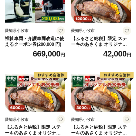
愛知県小牧市
愛知県小牧市
福祉車両・介護車両改造に使
【ふるさと納税】限定 ステ
えるクーポン券(200,000 円)
ーキのあさくま オリジナル
お食事券 12000円 お好きなメ
669,000
42,000
円
円
ニュー 好きなだけ コーンス
ープ カレー サラダ プリン ソ
フトクリーム デザート 愛知
県 小牧店 小牧市 チケット 送
料無料
愛知県小牧市
愛知県小牧市
【ふるさと納税】限定 ステ
【ふるさと納税】限定 ステ
ーキのあさくま オリジナル
ーキのあさくま オリジナル