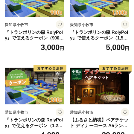
愛知県小牧市
愛知県小牧市
『トランポリンの森 RolyPol
『トランポリンの森 RolyPol
y』で使えるクーポン（900
y』で使えるクーポン（1,500
円）
円）
3,000
5,000
円
円
愛知県小牧市
愛知県小牧市
『トランポリンの森 RolyPol
【ふるさと納税】ペアチケッ
y』で使えるクーポン（1,200
ト ディナーコース A5ランク
円）
飛騨牛 コース 記念日 お誕生