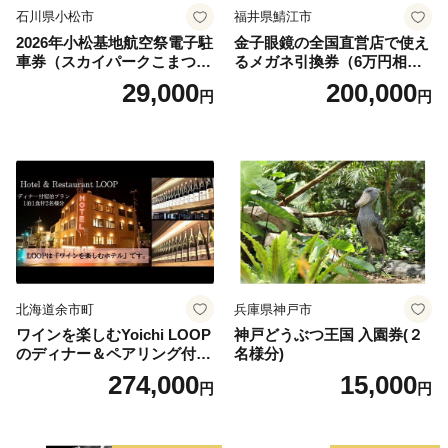
石川県小松市
福井県鯖江市
2026年小松基地航空祭電子駐
金子眼鏡の全国直営店で使え
車券（スカイパークこまつ
るメガネ引換券（6万円相
翼） 駐車場 シャトルバスの
当） Platinum
29,000
200,000
円
円
りばすぐ 石川県 小松市
北海道余市町
兵庫県神戸市
ワインを楽しむYoichi LOOP
神戸どうぶつ王国 入園券(２
のディナー＆ペアリング付宿
名様分)
泊プラン＜デラックスツイン
274,000
15,000
円
円
＞