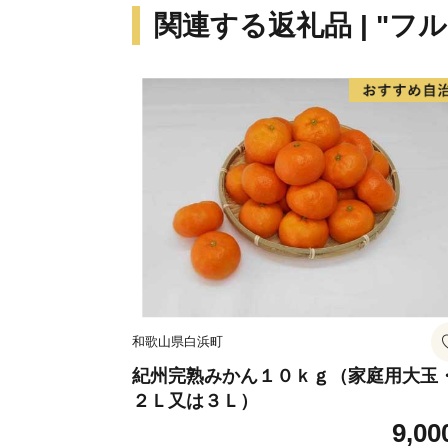
関連する返礼品 | "フ
和歌山県白浜町
紀州完熟みかん１０ｋｇ（家庭用大玉
２Ｌ又は３Ｌ）
9,00