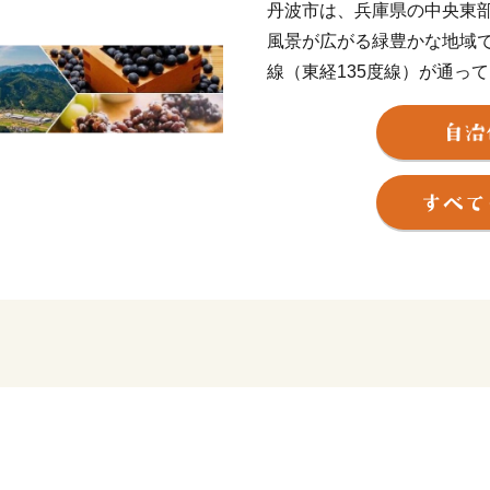
丹波市は、兵庫県の中央東
風景が広がる緑豊かな地域
線（東経135度線）が通っ
時間30分から2時間圏域と
みじの名所があり、四季折
気候は瀬戸内海型、内陸型
差が激しいことから、秋か
波霧」と呼ばれています。
は、自然溢れる情景に一層
また、本州一低い中央分水
ずか95ｍで瀬戸内海と日本
地形として知られています
2006年には、市内の約１