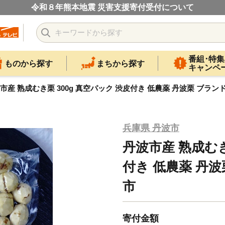
令和８年熊本地震 災害支援寄付受付について
番組･特集
ものから探す
まちから探す
キャンペ
市産 熟成むき栗 300g 真空パック 渋皮付き 低農薬 丹波栗 ブラン
兵庫県 丹波市
丹波市産 熟成むき
付き 低農薬 丹
市
寄付金額