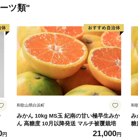
物食恐竜（全長約15ｍ）の
ルーツ類"
市内在住の２人の地学愛好
タニス・アミキティアエ」
の方に知られています。
和歌山県白浜町
和
・
みかん 10kg MS玉 紀南の甘い極早生みか
み
ん 高糖度 10月以降発送 マルチ被覆栽培
糖
0
21,000
円
円