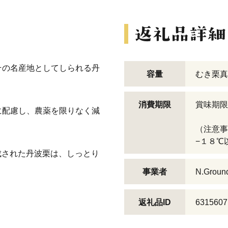
その名産地としてしられる丹
容量
むき栗真空
消費期限
賞味期限
に配慮し、農薬を限りなく減
（注意事
−１８℃
成された丹波栗は、しっとり
事業者
N.Groun
返礼品ID
6315607