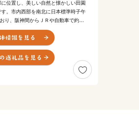
部に位置し、美しい自然と懐かしい田園
です。市内西部を南北に日本標準時子午
ており、阪神間からＪＲや自動車で約1
なっています。市内には、かたくりやも
々の自然を感じることができます。
気候に属し、年間を通して昼夜間の寒暖
ら冬にかけて発生する朝霧・夕霧は「丹
丹波地域の山々をつつむこの「丹波霧」
の深みと神秘さを醸しだしています。
界である水分れ（みわかれ）は、標高わ
海をまたぐことができる奇跡的な自然
。
億１千万年前の地層から国内最大級の植