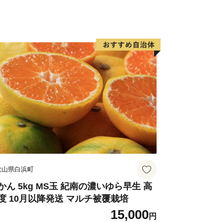
化石が発掘されました。発掘したのは
家で、発掘された化石は、「タンバティ
と学名が付き、「丹波竜」の愛称で多く
歌山県白浜町
かん 5kg MS玉 紀南の濃いゆら早生 高
度 10月以降発送 マルチ被覆栽培
15,000
円