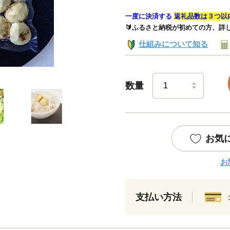
一度に決済する
返礼品数は３つ以
🔰ふるさと納税が初めての方、詳
仕組みについて知る
数量
お気
お
支払い方法