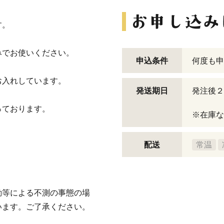
す。
みでお使いください。
申込条件
何度も申
お入れしています。
発送期日
発注後２
っております。
※在庫な
配送
常温
動等による不測の事態の場
います。ご了承ください。