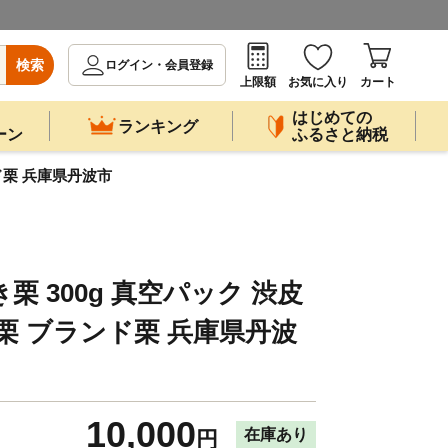
検索
ログイン・会員登録
上限額
お気に入り
カート
はじめての
ランキング
ーン
ふるさと納税
ド栗 兵庫県丹波市
栗 300g 真空パック 渋皮
波栗 ブランド栗 兵庫県丹波
10,000
在庫あり
円