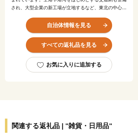
され、大型企業の新工場が立地するなど、東北の中心と
してますます重要な役割が期待されています。
東日本大震災により甚大な被害を受けましたが、再生と
自治体情報を見る
さらなる発展につながる「創造的な復興」に向けた取り
組みを推進し、県民の皆さんと力を合わせ、魅力ある宮
すべての返礼品を見る
城を築いてまいります。
お気に入りに追加する
関連する返礼品 | "雑貨・日用品"