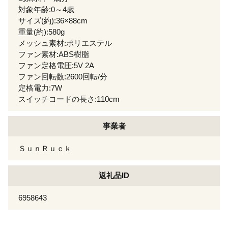
対象年齢:0～4歳
サイズ(約):36×88cm
重量(約):580g
メッシュ素材:ポリエステル
ファン素材:ABS樹脂
ファン定格電圧:5V 2A
ファン回転数:2600回転/分
定格電力:7W
スイッチコードの長さ:110cm
事業者
ＳｕｎＲｕｃｋ
返礼品ID
6958643