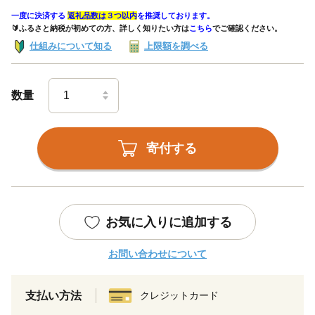
一度に決済する
返礼品数は３つ以内
を推奨しております。
🔰ふるさと納税が初めての方、詳しく知りたい方は
こちら
でご確認ください。
仕組みについて知る
上限額を調べる
数量
寄付する
お気に入りに追加する
お問い合わせについて
支払い方法
クレジットカード