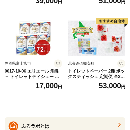
39,000
51,000
円
円
おもちゃ 拭き取り 手拭き 外
72ロール 全18種 花柄 プリン
出時 お出かけ時 食事前 緑茶
ト ハーブ 香り付き 日本製 ま
カテキン配合
とめ買い 防災 常備品 ペーパ
ー 消耗品 備蓄 送料無料 北海
道 倶知安町 日用品
静岡県富士宮市
北海道倶知安町
0017-10-06 エリエール 消臭
トイレットペーパー 2種 ボッ
＋ トイレットティシュー し
クスティッシュ 定期便 全3
っかり香るフレッシュクリア
回 日本製 まとめ買い 防災
17,000
53,000
円
円
の香り ダブル 12ロール×6パ
常備品 日用雑貨 消耗品 生活
ック 72ロール 25m トイレ
必需品 大容量 備蓄 リサイク
ットペーパー パルプ100％ 消
ル ティッシュ ペーパー まと
臭 防臭 日用品 消耗品 備蓄
め買い 雑貨 倶知安町
ふるラボとは