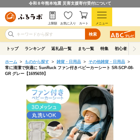
令和８年熊本地震 災害支援寄付受付について
上限額
お気に入り
カート
メニュー
検索
トップ
ランキング
返礼品一覧
まち一覧
特集
初心者ガイド
ホーム
ものから探す
雑貨・日用品
その他雑貨・日用品
常に清潔で快適に SunRuck ファン付きベビーカーシート SR-SCP-08-
GR グレー【1695659】