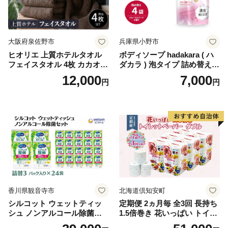
イレットペーパー [BDBH002
-1]
大阪府泉佐野市
兵庫県小野市
ヒオリエ 上質ホテルタオル
ボディソープ hadakara ( ハ
フェイスタオル 4枚 カカオ
ダカラ ) 泡タイプ 詰め替え 4
【タオル 泉州タオル 吸水 普
40ml×4袋 ボディーソープ 泡
12,000
7,000
円
円
段使い 無地 シンプル 日用品
ボディソープ 泡 日用品 消耗
ふわふわ ふかふか 家族 たお
品 バス用品 大容量 いい 匂い
る 一人暮らし】
ボディ 保湿 LION ライオン
泡石鹸 石鹸 兵庫 兵庫県 小野
市
香川県観音寺市
北海道倶知安町
シルコット ウェットティッ
定期便 2ヵ月毎 全3回 長持ち
シュ ノンアルコール除菌詰
1.5倍巻き 花いっぱい トイレ
替（43枚×3P）×24袋 日用品
ットペーパー ダブル 45ｍ 計