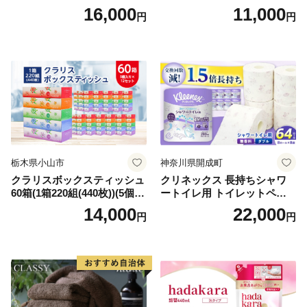
箱 日本製 まとめ買い ティッ
ンカ 再生紙 100％ 芯あり 日
16,000
11,000
円
円
シュ リサイクル 長持 防災 常
用品 消耗品 無香料 生活用品
備品 日用雑貨 消耗品 生活必
備蓄 秋田県 能代市 送料無料
需品 備蓄 ペーパー 紙 北海道
《能代製紙》
倶知安町 日用品
栃木県小山市
神奈川県開成町
クラリスボックスティッシュ
クリネックス 長持ちシャワ
60箱(1箱220組(440枚))(5個入
ートイレ用 トイレットペー
り×12セット)【1256759】
パー（ダブル）64ロール(8ロ
14,000
22,000
円
円
ール×8パック) 開成町 トイレ
ットペーパーダブル 日用品
国産 新生活 ダブル SDGs 備
蓄 防災 エコ 消耗品 生活雑貨
生活用品 無香料 トイレット
ペーパー ダブル といれっと
ぺーぱー トイレ クレシア ト