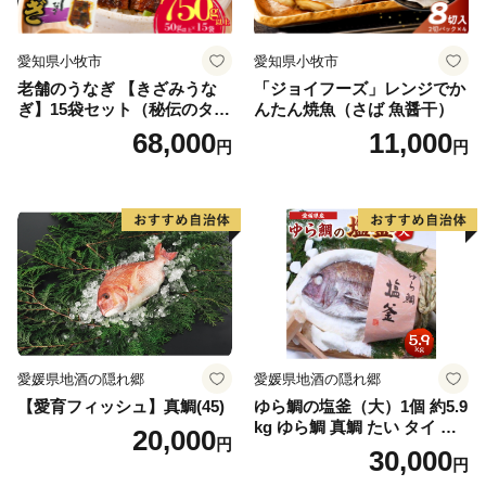
愛知県小牧市
愛知県小牧市
老舗のうなぎ 【きざみうな
「ジョイフーズ」レンジでか
ぎ】15袋セット（秘伝のタレ
んたん焼魚（さば 魚醤干）
付）
68,000
11,000
円
円
愛媛県地酒の隠れ郷
愛媛県地酒の隠れ郷
【愛育フィッシュ】真鯛(45)
ゆら鯛の塩釜（大）1個 約5.9
kg ゆら鯛 真鯛 たい タイ 鯛
20,000
円
塩釜焼き 塩釜 魚 魚介類 海鮮
30,000
円
祝い事 お祝い ハレの日 食品