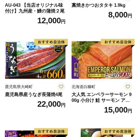
AU-043 【当店オリジナル味
藁焼きかつおタタキ 1.9kg
付け】九州産・鰻の蒲焼２尾
8,000
円
12,000
円
鹿児島県大崎町
北海道白糠町
鹿児島県産うなぎ長蒲焼4尾
大人気 エンペラーサーモン 9
00g 小分け 鮭 サーモン アト
22,000
円
ランティックサーモン 水産
15,000
円
庁長官賞 受賞 さけ シャケ し
ゃけ sake カルパッチョ ソテ
ー レアステーキ 人気 高級 大
満足 美味しい 贈答 生食用 刺
身 お刺身 刺し身 魚介類 海鮮