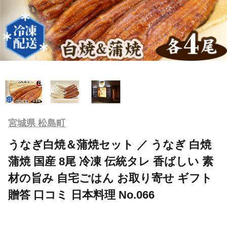
宮城県 松島町
うなぎ白焼＆蒲焼セット ／ うなぎ 白焼
蒲焼 国産 8尾 冷凍 伝統タレ 香ばしい 素
材の旨み 自宅ごはん お取り寄せ ギフト
贈答 口コミ 日本料理 No.066