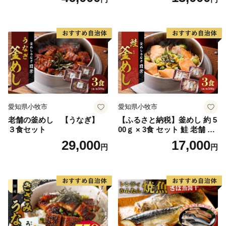
合わせ 魚 おかず 肉厚 おいし
い さば 赤魚 縞ホッケ ジョイ
フーズ 魚貝類 お取り寄せ お
取り寄せグルメ 魚醤 ナンプ
ラー 愛知県 小牧市 冷凍 送料
無料
愛知県小牧市
愛知県小牧市
老舗の釜めし 【うなぎ】
【ふるさと納税】釜めし 約 5
３食セット
00ｇ × 3食 セット 鮭 老舗 急
速冷凍 レンチン 時短 簡単調
29,000
17,000
円
円
理 食品 加工品 海鮮 手作り
ほくほく ご飯 お弁当 おにぎ
り お茶漬け お取り寄せ お取
り寄せグルメ 愛知県 小牧市
送料無料