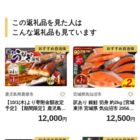
冷蔵 宝水産 国産 由良半島 愛
媛県【えひめの町（超）推
し！（愛南町）】(295)
この返礼品を見た人は
こんな返礼品も見ています
鹿児島県鹿屋市
宮城県気仙沼市
【10/1(木)より寄附金額改定
訳あり 銀鮭 切身 約2kg [宮城
予定】【期間限定】鹿児島県
東洋 宮城県 気仙沼市 205649
大隅産うなぎ蒲焼4尾（400
91] 鮭 魚介類 海鮮 訳アリ 規
12,000
12,500
円
円
g） KN007-023
格外 不揃い さけ サケ 鮭切身
シャケ 切り身 冷凍 家庭用 お
かず 弁当 支援 サーモン 銀鮭
切り身 魚 わけあり