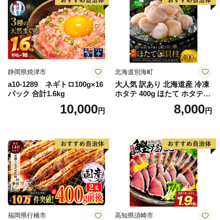
静岡県焼津市
北海道別海町
a10-1289 ネギトロ100g×16
大人気 訳あり 北海道産 冷凍
パック 合計1.6kg
ホタテ 400g ほたて ホタテ
帆立 貝柱 海鮮 魚介類 刺身
10,000
8,000
円
円
大粒 天然 海鮮 ランキング 大
人気 人気 おすすめ 訳あり ）
福岡県行橋市
高知県須崎市