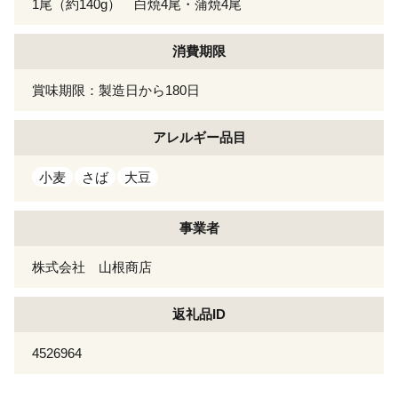
1尾（約140g） 白焼4尾・蒲焼4尾
消費期限
賞味期限：製造日から180日
アレルギー
品目
小麦
さば
大豆
事業者
株式会社 山根商店
返礼品ID
4526964