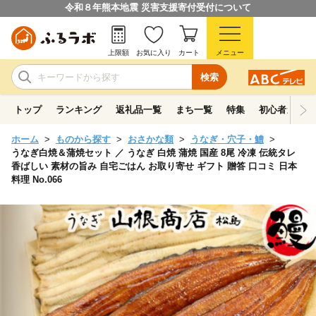
令和８年熊本地震 災害支援寄付受付について
上限額
お気に入り
カート
メニュー
検索
トップ
ランキング
返礼品一覧
まち一覧
特集
初心者ガイド
ホーム
ものから探す
おさかな類
うなぎ・穴子・鱧
うなぎ白焼＆蒲焼セット ／ うなぎ 白焼 蒲焼 国産 8尾 冷凍 伝統タレ
香ばしい 素材の旨み 自宅ごはん お取り寄せ ギフト 贈答 口コミ 日本
料理 No.066