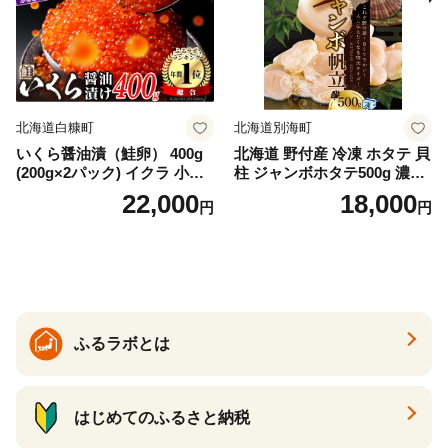
冷凍 厚切り 薄切り ふるさと
納税 ふるさとチョイス チョ
イス 北海道 白糠町
北海道白糠町
北海道別海町
いくら醤油漬（鮭卵） 400g
北海道 野付産 冷凍 ホタテ 貝
(200g×2パック) イクラ 小分
柱 ジャンボホタテ500g 濃厚
け いくら醤油漬 鮭いくら い
な旨味と甘み （ほたて ホタ
22,000
18,000
円
円
くら醤油漬け 鮭 鮭卵 ikura
テ 帆立 貝柱 ホタテ貝柱 大玉
醤油いくら 冷凍いくら いく
大粒 北海道 別海 野付 ふるさ
ら北海道 醤油鮭いくら 人気
と納税）
大好評品 北海道 白糠町
ふるラボとは
はじめてのふるさと納税