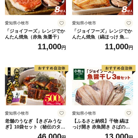
愛知県小牧市
愛知県小牧市
「ジョイフーズ」レンジでか
「ジョイフーズ」レンジでか
んたん焼魚（赤魚 魚醤干）
んたん焼魚（縞ほっけ 魚醤
干）
11,000
11,000
円
円
愛知県小牧市
愛知県小牧市
老舗のうなぎ 【きざみうな
【ふるさと納税】干物 縞ほ
ぎ】10袋セット（秘伝のタレ
っけ開き 赤魚開き さばの開
付）
き 魚醤干し 3種 セット 詰め
46,000
13,000
円
円