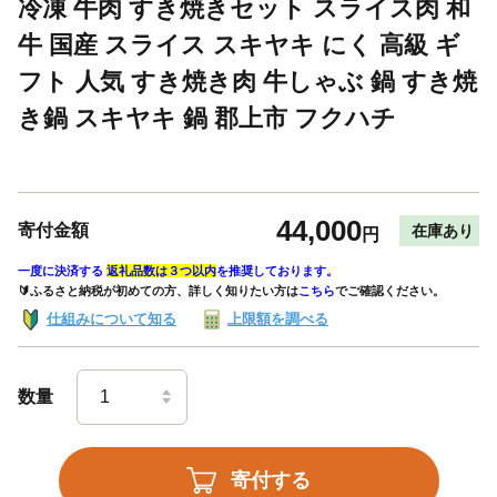
冷凍 牛肉 すき焼きセット スライス肉 和
牛 国産 スライス スキヤキ にく 高級 ギ
フト 人気 すき焼き肉 牛しゃぶ 鍋 すき焼
き鍋 スキヤキ 鍋 郡上市 フクハチ
44,000
寄付金額
在庫あり
円
一度に決済する
返礼品数は３つ以内
を推奨しております。
🔰ふるさと納税が初めての方、詳しく知りたい方は
こちら
でご確認ください。
仕組みについて知る
上限額を調べる
数量
寄付する