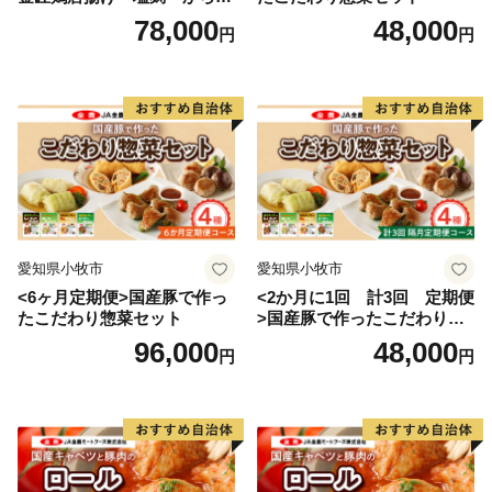
げ
78,000
48,000
円
円
愛知県小牧市
愛知県小牧市
<6ヶ月定期便>国産豚で作っ
<2か月に1回 計3回 定期便
たこだわり惣菜セット
>国産豚で作ったこだわり惣
菜セット
96,000
48,000
円
円