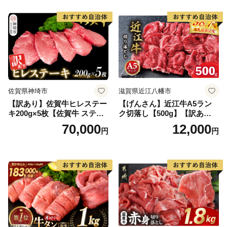
当 おかず 惣菜 おすすめ 人
気】(H083106)
佐賀県神埼市
滋賀県近江八幡市
【訳あり】佐賀牛ヒレステー
【げんさん】近江牛A5ラン
キ200g×5枚【佐賀牛 ステー
ク切落し【500g】【訳あり】
キ ブランド肉 ヒレ肉 フィレ
【DG12W】
70,000
12,000
円
円
肉 ジューシー ヘルシー】(H0
65175)