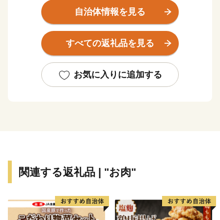
豊かな自然と調和した生活のもと、郡上鮎や明宝ハムな
自治体情報を見る
どの美味しい食べ物、ラフティングやスキー、スノーボ
ードといったアウトドアスポーツ、郡上おどりや白鳥お
すべての返礼品を見る
どりに代表される伝統文化を堪能することができます。
お気に入りに追加する
郡上八幡城を戴く水と踊りの城下町、八幡町。
古今伝授が行われた和歌の里、大和町。
白山信仰で栄えた文化が息づく町、白鳥町。
夏は高原での避暑、冬はウィンタースポーツが楽しめ
る、高鷲町。
川の幸に恵まれた円空上人ゆかりの地、美並町。
せせらぎ街道沿いに四季折々の自然とグルメを満喫でき
関連する返礼品 | "お肉"
る、明宝。
オオサンショウウオが生息し、和良鮎で知られる、和良
町。