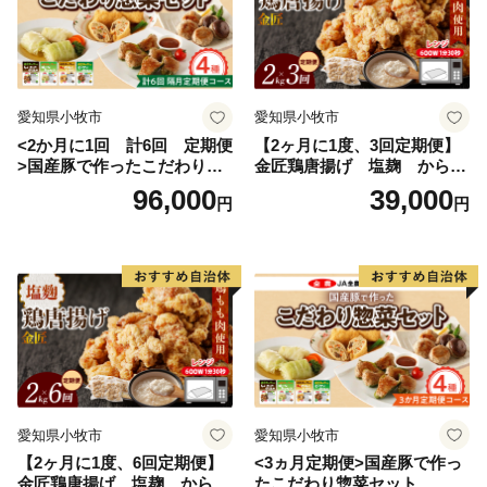
個性豊かな七郷(ななさと)が、あなたをお待ちしていま
す。
まずは返礼品で郡上の魅力をお楽しみいただき、その上
でぜひお越しください。
愛知県小牧市
愛知県小牧市
<2か月に1回 計6回 定期便
【2ヶ月に1度、3回定期便】
>国産豚で作ったこだわり惣
金匠鶏唐揚げ 塩麹 からあ
菜セット
げ
96,000
39,000
円
円
愛知県小牧市
愛知県小牧市
【2ヶ月に1度、6回定期便】
<3ヵ月定期便>国産豚で作っ
金匠鶏唐揚げ 塩麹 からあ
たこだわり惣菜セット