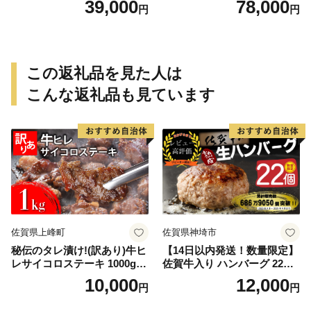
39,000
78,000
円
円
この返礼品を見た人は
こんな返礼品も見ています
佐賀県上峰町
佐賀県神埼市
秘伝のタレ漬け!(訳あり)牛ヒ
【14日以内発送！数量限定】
レサイコロステーキ 1000g
佐賀牛入り ハンバーグ 22個
【B-1098-AS】
2.6kg(120g×22個)【佐賀牛
10,000
12,000
円
円
黒毛和牛 ブランド牛 九州 ハ
ンバーグ 牛肉 豚肉 国産 お弁