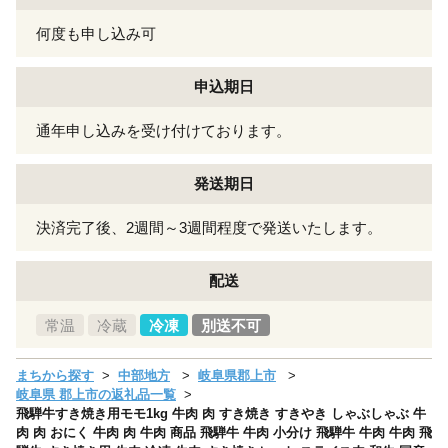
何度も申し込み可
申込期日
通年申し込みを受け付けております。
発送期日
決済完了後、2週間～3週間程度で発送いたします。
配送
常温
冷蔵
冷凍
別送不可
まちから探す
中部地方
岐阜県郡上市
岐阜県 郡上市の返礼品一覧
飛騨牛すき焼き用モモ1kg 牛肉 肉 すき焼き すきやき しゃぶしゃぶ 牛
肉 肉 おにく 牛肉 肉 牛肉 商品 飛騨牛 牛肉 小分け 飛騨牛 牛肉 牛肉 飛