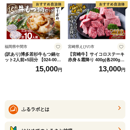
福岡県中間市
宮崎県えびの市
(訳あり)博多若杉牛もつ鍋セ
【宮崎牛】サイコロステーキ
ット2人前×5回分 【024-002
赤身＆霜降り 400g(各200g×
7】
１P 計2P) 真空パック 冷凍
15,000
13,000
円
円
ふるラボとは