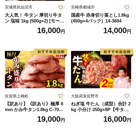
宮城県気仙沼市
宮崎県都城市
大人気！ 牛タン 厚切り牛タ
国産牛 赤身切り落とし1.8kg
ン 塩味 1kg (500g×2) [モ〜ラ
(450g×4パック)_14-3604
ンド 宮城県 気仙沼市 205646
16,000
14,000
円
円
60] 肉 牛肉 精肉 牛たん 牛タ
ン塩 牛たん塩 冷凍 焼肉 BB
Q アウトドア バーベキュー
厚切り タン
佐賀県上峰町
大阪府泉佐野市
【訳あり】《訳あり》極厚 8
ねぎ塩 牛たん（成型）合計 2
mm かみ牛タン1.8kg C-709-
kg 小分け 250g×8P【牛タン
AS
牛肉 焼肉用 薄切り 訳あり サ
19,000
16,000
円
円
イズ不揃い】