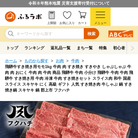
令和８年熊本地震 災害支援寄付受付について
上限額
お気に入り
カート
メニュー
検索
トップ
ランキング
返礼品一覧
まち一覧
特集
初心者ガイド
ホーム
ものから探す
お肉
牛肉
飛騨牛すき焼き用モモ1kg 牛肉 肉 すき焼き すきやき しゃぶしゃぶ 牛
肉 肉 おにく 牛肉 肉 牛肉 商品 飛騨牛 牛肉 小分け 飛騨牛 牛肉 牛肉 飛
騨牛 すき焼き用 牛肉 冷凍 牛肉 すき焼きセット スライス肉 和牛 国産
スライス スキヤキ にく 高級 ギフト 人気 すき焼き肉 牛しゃぶ 鍋 すき
焼き鍋 スキヤキ 鍋 郡上市 フクハチ