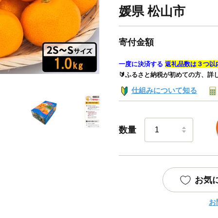
媛県 松山市
寄付金額
一度に決済する
返礼品数は３つ以
🔰ふるさと納税が初めての方、詳
仕組みについて知る
数量
お気
お