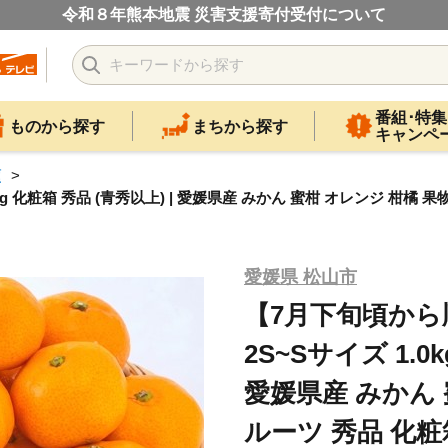
令和８年熊本地震 災害支援寄付受付について
番組･特集
ものから探す
まちから探す
キャンペ
類
g 化粧箱 秀品 (青秀以上) | 愛媛県産 みかん 蜜柑 オレンジ 柑橘 
愛媛県 松山市
【7月下旬頃から
2S~Sサイズ 1.0
愛媛県産 みかん 
ルーツ 秀品 化粧