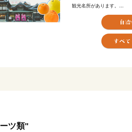
観光名所があります。
また、近代俳句の祖といわ
ルーツ類"