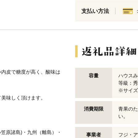
支払い方法
い内皮で糖度が高く、酸味は
容量
ハウスみか
等級：秀
※サイズ
て美味しく頂けます。
消費期限
青果のた
い。
小笠原諸島)・九州（離島）・
事業者
フジ・ア