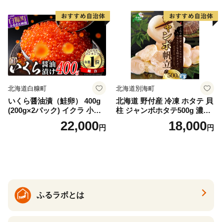
ー レアステーキ 人気 高級 大
満足 美味しい 贈答 生食用 刺
身 お刺身 刺し身 魚介類 海鮮
冷凍 厚切り 薄切り ふるさと
納税 ふるさとチョイス チョ
イス 北海道 白糠町
北海道白糠町
北海道別海町
いくら醤油漬（鮭卵） 400g
北海道 野付産 冷凍 ホタテ 貝
(200g×2パック) イクラ 小分
柱 ジャンボホタテ500g 濃厚
け いくら醤油漬 鮭いくら い
な旨味と甘み （ほたて ホタ
22,000
18,000
円
円
くら醤油漬け 鮭 鮭卵 ikura
テ 帆立 貝柱 ホタテ貝柱 大玉
醤油いくら 冷凍いくら いく
大粒 北海道 別海 野付 ふるさ
ら北海道 醤油鮭いくら 人気
と納税）
大好評品 北海道 白糠町
ふるラボとは