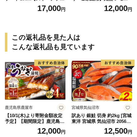
ート ケーキ ギフト プレゼン
kg 皮まで使用可能（栽培期
17,000
12,000
円
円
ト 冷凍 6号】_AS6001n
間中農薬不使用）_EA6023n
この返礼品を見た人は
こんな返礼品も見ています
鹿児島県鹿屋市
宮城県気仙沼市
【10/1(木)より寄附金額改定
訳あり 銀鮭 切身 約2kg [宮城
予定】【期間限定】鹿児島県
東洋 宮城県 気仙沼市 205649
大隅産うなぎ蒲焼4尾（400
91] 鮭 魚介類 海鮮 訳アリ 規
12,000
12,500
円
円
g） KN007-023
格外 不揃い さけ サケ 鮭切身