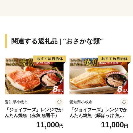
👉株式会社「角長」の ふるさと記念3点セット
👉株式会社「角長」の ふるさと記念4点セット
★ABCテレビの「Re:Re:レストラン」で、「ザッハト
関連する返礼品 | "おさかな類"
ルテ」「湯浅醤油まんじゅう」「プレミアムジェラー
ト」が紹介されました！
👉ザッハトルテ
👉湯浅醤油まんじゅう
👉プレミアムジェラート
愛知県小牧市
愛知県小牧市
「ジョイフーズ」レンジでか
「ジョイフーズ」レンジでか
んたん焼魚（赤魚 魚醤干）
んたん焼魚（縞ほっけ 魚醤
干）
11,000
11,000
円
円