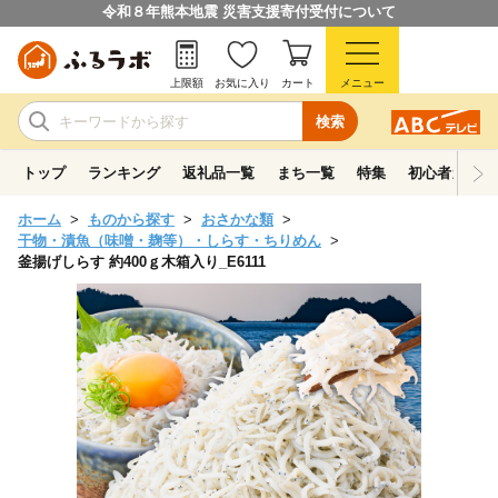
令和８年熊本地震 災害支援寄付受付について
上限額
お気に入り
カート
メニュー
検索
トップ
ランキング
返礼品一覧
まち一覧
特集
初心者ガイド
ホーム
ものから探す
おさかな類
干物・漬魚（味噌・麹等）・しらす・ちりめん
釜揚げしらす 約400ｇ木箱入り_E6111