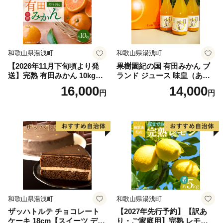
和歌山県湯浅町
和歌山県湯浅町
【2026年11月下旬頃より発
果樹園紀の国 有田みかん ブ
送】完熟 有田みかん 10kg_G
ランド ジュース 味皇（あじ
7047
おう）720ml×3本 セット【和
16,000
14,000
円
円
歌山 みかんジュース ミカン
ジュース ストレート 無添加
果汁100% 有田】_ZY6001n
和歌山県湯浅町
和歌山県湯浅町
ザッハトルテ チョコレート
【2027年先行予約】【訳あ
ケーキ 18cm【スイーツ デザ
り・ご家庭用】完熟 レモン 5