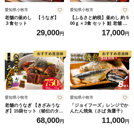
愛知県小牧市
愛知県小牧市
老舗の釜めし 【うなぎ】
【ふるさと納税】釜めし 約 5
３食セット
00ｇ × 3食 セット 鮭 老舗 急
速冷凍 レンチン 時短 簡単調
29,000
17,000
円
円
理 食品 加工品 海鮮 手作り
ほくほく ご飯 お弁当 おにぎ
り お茶漬け お取り寄せ お取
り寄せグルメ 愛知県 小牧市
送料無料
愛知県小牧市
愛知県小牧市
老舗のうなぎ 【きざみうな
「ジョイフーズ」レンジでか
ぎ】15袋セット（秘伝のタレ
んたん焼魚（さば 魚醤干）
付）
68,000
11,000
円
円