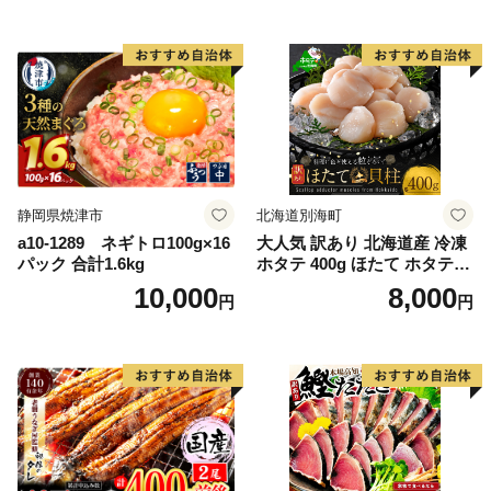
シャケ 切り身 冷凍 家庭用 お
かず 弁当 支援 サーモン 銀鮭
切り身 魚 わけあり
静岡県焼津市
北海道別海町
a10-1289 ネギトロ100g×16
大人気 訳あり 北海道産 冷凍
パック 合計1.6kg
ホタテ 400g ほたて ホタテ
帆立 貝柱 海鮮 魚介類 刺身
10,000
8,000
円
円
大粒 天然 海鮮 ランキング 大
人気 人気 おすすめ 訳あり ）