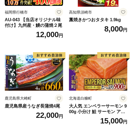
福岡県行橋市
高知県須崎市
AU-043 【当店オリジナル味
藁焼きかつおタタキ 1.9kg
付け】九州産・鰻の蒲焼２尾
8,000
円
12,000
円
鹿児島県大崎町
北海道白糠町
鹿児島県産うなぎ長蒲焼4尾
大人気 エンペラーサーモン 9
00g 小分け 鮭 サーモン アト
22,000
円
ランティックサーモン 水産
15,000
円
庁長官賞 受賞 さけ シャケ し
ゃけ sake カルパッチョ ソテ