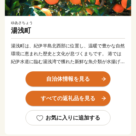
ゆあさちょう
湯浅町
湯浅町は、紀伊半島北西部に位置し、温暖で豊かな自然
環境に恵まれた歴史と文化が息づくまちです。 港では
紀伊水道に臨む湯浅湾で獲れた新鮮な魚介類が水揚げさ
れ、山々には段々畑が広がり｢有田みかん｣「田村みか
ん」などの ブランドで有名な柑橘類の栽培が盛んで
自治体情報を見る
す。また、鎌倉時代に起源を持つ「醤油醸造の発祥の
地」として国の日本遺産に認定されており、 醸造業で
すべての返礼品を見る
栄えた伝統的な町並みには今も醤油の香りが漂っていま
す。
お気に入りに追加する
★ABCテレビのニュース情報番組「newsおかえり」で
株式会社「角長」の醤油が紹介されました！