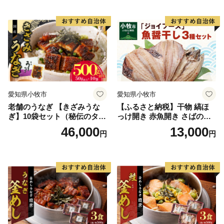
愛知県小牧市
愛知県小牧市
老舗のうなぎ 【きざみうな
【ふるさと納税】干物 縞ほ
ぎ】10袋セット（秘伝のタレ
っけ開き 赤魚開き さばの開
付）
き 魚醤干し 3種 セット 詰め
46,000
13,000
円
円
合わせ 魚 おかず 肉厚 おいし
い さば 赤魚 縞ホッケ ジョイ
フーズ 魚貝類 お取り寄せ お
取り寄せグルメ 魚醤 ナンプ
ラー 愛知県 小牧市 冷凍 送料
無料