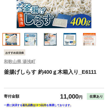
おすすめ自治体
和歌山県 湯浅町
釜揚げしらす 約400ｇ木箱入り_E6111
11,000
寄付金額
在庫あり
円
一度に決済する
返礼品数は３つ以内
を推奨しております。