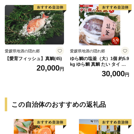
愛媛県地酒の隠れ郷
愛媛県地酒の隠れ郷
【愛育フィッシュ】真鯛(45)
ゆら鯛の塩釜（大）1個 約5.9
kg ゆら鯛 真鯛 たい タイ 鯛
20,000
円
塩釜焼き 塩釜 魚 魚介類 海鮮
30,000
円
祝い事 お祝い ハレの日 食品
冷蔵 宝水産 国産 由良半島 愛
媛県【えひめの町（超）推
し！（愛南町）】(295)
この自治体のおすすめの返礼品