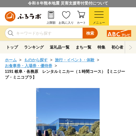
令和８年熊本地震 災害支援寄付受付について
上限額
お気に入り
カート
メニュー
検索
トップ
ランキング
返礼品一覧
まち一覧
特集
初心者ガイド
ホーム
ものから探す
旅行・イベント・体験
お食事券・入場券・優待券
1191 岐阜・各務原 レンタルミニカー（１時間コース）【ミニジー
プ・ミニコブラ】