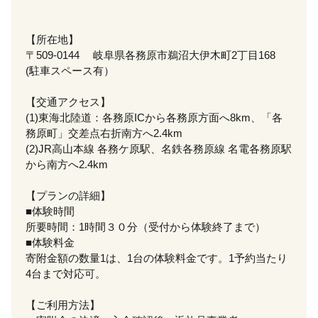
【所在地】
〒509-0144 岐阜県各務原市鵜沼大伊木町2丁目168
(駐車スペース有）
【交通アクセス】
(1)東海北陸道：各務原ICから各務原方面へ8km、「各
務原町」交差点右折南方へ2.4km
(2)JR高山本線 各務ケ原駅、名鉄各務原線 名電各務原駅
から南方へ2.4km
【プランの詳細】
■体験時間
所要時間：1時間３０分（受付から体験終了まで）
■体験料金
寄附金額の数量1は、1台の体験料金です。1予約当たり
4台まで対応可。
【ご利用方法】