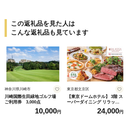
この返礼品を見た人は
こんな返礼品も見ています
神奈川県川崎市
東京都文京区
川崎国際生田緑地ゴルフ場
【東京ドームホテル】 3階 ス
ご利用券 3,000点
ーパーダイニング リラッサ
ランチブッフェ お食事券 大
10,000
24,000
円
円
人1名様分 関東 東京 ご利用
券 ランチ 昼食 食事券 レスト
ラン ブッフェ 東京都 お食事