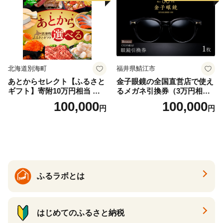
北海道別海町
福井県鯖江市
あとからセレクト【ふるさと
金子眼鏡の全国直営店で使え
ギフト】寄附10万円相当 あ
るメガネ引換券（3万円相
とから選べる！ ギフト いく
当） Bronze
100,000
100,000
円
円
ら ほたて 海鮮 牛肉 別海町
ケーキ アイス （ 後から 選べ
る カタログ カタログポイン
ト カタログギフト あとから
カタログ あとからカタログ
ポイント あとからカタログ
ギフト ふるさと納税 ）
ふるラボとは
はじめてのふるさと納税