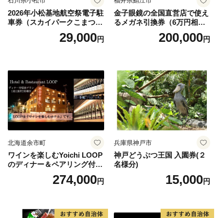
石川県小松市
福井県鯖江市
2026年小松基地航空祭電子駐
金子眼鏡の全国直営店で使え
車券（スカイパークこまつ
るメガネ引換券（6万円相
翼） 駐車場 シャトルバスの
当） Platinum
29,000
200,000
円
円
りばすぐ 石川県 小松市
北海道余市町
兵庫県神戸市
ワインを楽しむYoichi LOOP
神戸どうぶつ王国 入園券(２
のディナー＆ペアリング付宿
名様分)
泊プラン＜デラックスツイン
274,000
15,000
円
円
＞