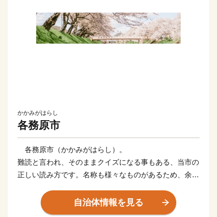
かかみがはらし
各務原市
各務原市（かかみがはらし）。
難読と言われ、そのままクイズになる事もある、当市の
正しい読み方です。名称も様々なものがあるため、余計
わかりにくくなっているかもしれません。例えば市内に
は、「かかみはら」と読む高校があったり、「かがみが
自治体情報を見る
はら」と読む駅があったり。駅に関しては、書き方が