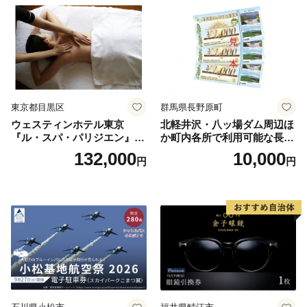
券
東京都目黒区
群馬県長野原町
ウェスティンホテル東京
北軽井沢・八ッ場ダム周辺ほ
『ル・スパ・パリジエン』選
か町内各所で利用可能な長野
べるボディセラピー90分/1名
原町ふるさと感謝券（3,000
132,000
10,000
円
円
円分）【トラベル 観光 旅行
お土産 群馬県 長野原町 北軽
井沢】