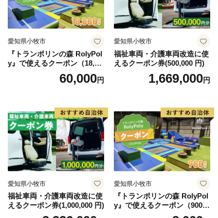
活用した、こだわりのフェス（OUR FAVORITE
THINGS）やマルシェ（マーケット日和）などを開催し
ています。
愛知県小牧市
愛知県小牧市
当市ふるさと納税でも「河川環境楽園」、航空宇宙博物
『トランポリンの森 RolyPol
福祉車両・介護車両改造に使
館「そらはく」のチケットおよびグッズや、マルシェ
y』で使えるクーポン（18,00
えるクーポン券(500,000 円)
「マーケット日和」に出展している企業からも記念品を
0円）
60,000
1,669,000
円
円
提供していただいているのでこの機会に是非、記念品を
チェックして遊びにきて下さい！。
今、当市は「ものづくりの街」に加え、商業観光施設の
充実した「便利で楽しい街」、景色の良い公園やイベン
ト、こだわりのお店が多い「素敵な街」というイメージ
も持ちつつあります。名古屋圏からも近く、交通網も充
実した住みやすい街、かかみがはらにお越しください。
愛知県小牧市
愛知県小牧市
福祉車両・介護車両改造に使
『トランポリンの森 RolyPol
えるクーポン券(1,000,000 円)
y』で使えるクーポン（900
円）