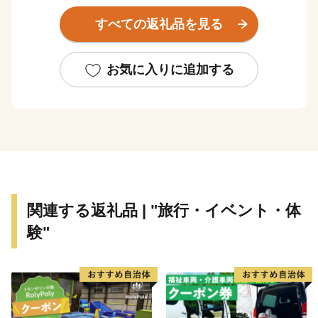
「各務ケ原」となっていますので、県外の人は「各務ケ
すべての返礼品を見る
原市」と書く人もいるかもしれません。
このように、読み方からあまり知られていない？各務原
市ですが、実はものづくりでは岐阜県No.1の実力を持っ
お気に入りに追加する
ています。市内には高い金属加工技術を背景に、国内有
数の拠点と言われるまで成長した航空機産業はじめ、ロ
ボット、医療機器等々、次世代に繋がる先端産業が集ま
っており、現在もその技術力を磨いております。各務原
と言えば、ものづくりの街、とイメージする方が多いの
ではないでしょうか。
最近は、県外から多くの人が訪れる大型商業施設や、高
関連する返礼品 | "旅行・イベント・体
速道路と直結した県内有数の観光施設「河川環境楽
験"
園」、リニューアルした国内最大級の航空宇宙博物館
「そらはく」など、生活や娯楽に関する拠点が充実して
きています。
おもしろい取り組みもあります。150以上の公園が整
備され特徴的な公園も多い街ですが、近年はその公園を