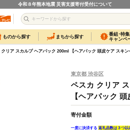
令和８年熊本地震 災害支援寄付受付について
番組･特集
ものから探す
まちから探す
キャンペ
 クリア スカルプ ヘアパック 200ml 【ヘアパック 頭皮ケア スキ
東京都 渋谷区
ペスカ クリア ス
【ヘアパック 頭
寄付金額
一度に決済する
返礼品数は３つ以