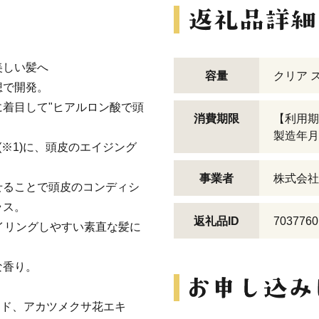
美しい髪へ
容量
クリア 
想で開発。
着目して"ヒアルロン酸で頭
消費期限
【利用期
製造年月
※1)に、頭皮のエイジング
事業者
株式会社
せることで頭皮のコンディシ
ラス。
返礼品ID
7037760
イリングしやすい素直な髪に
な香り。
シド、アカツメクサ花エキ