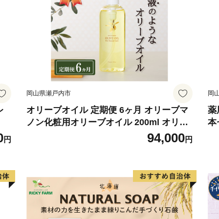
岡山県瀬戸内市
岡
レ
オリーブオイル 定期便 6ヶ月 オリーブマ
薬
ノン化粧用オリーブオイル 200ml オリー
本
ブ オイル 美容 スキンケア 化粧用 油 オリ
0
94,000
円
円
ーブ油 お楽しみ