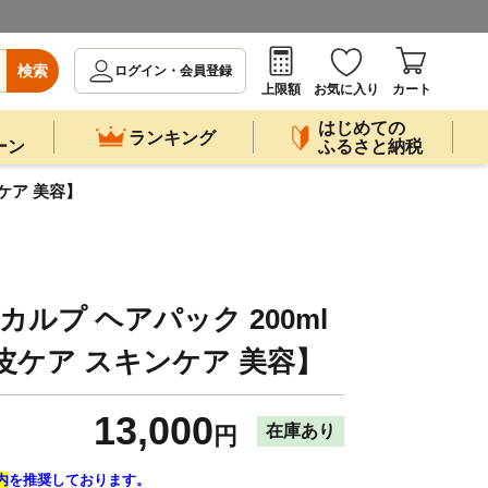
検索
ログイン・会員登録
上限額
お気に入り
カート
はじめての
ランキング
ーン
ふるさと納税
ンケア 美容】
カルプ ヘアパック 200ml
皮ケア スキンケア 美容】
13,000
在庫あり
円
内
を推奨しております。