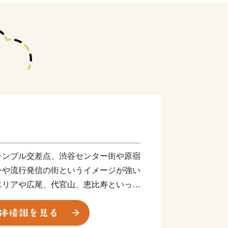
ランブル交差点、渋谷センター街や原宿
ンや流行発信の街というイメージが強い
エリアや広尾、代官山、恵比寿といった
笹塚・幡ヶ谷・初台地区等の人情味が漂
歴史を感じる代々木・千駄ヶ谷地区な
います。