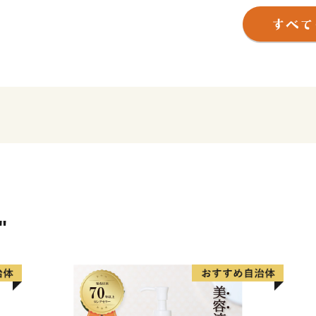
また、100年に一度とも言
行中です。
皆さまに、いつの時代も文
お楽しみいただけるような
す。
----------------------------------------
【渋谷区ふるさと納税サポ
電話：050-5530-3416
メール：support@shibuya.furu
※土・日曜日・祝日・年末年
"