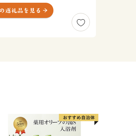
われる渋谷駅周辺のまちづくりも現在進
化の発信地である渋谷区の魅力を体験・
返礼品をご用意してお待ちしておりま
----
ート室】
sato-lg.jp
始を除く、電話は9時～18時