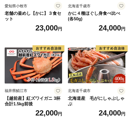
愛知県小牧市
北海道千歳市
老舗の釜めし【かに】３食セ
かに４種ほぐし身食べ比べ
ット
(各50g)
23,000
24,000
円
円
福井県鯖江市
北海道千歳市
【越前産】紅ズワイガニ 3杯
北海道産 毛がにしゃぶしゃ
合計1.5kg前後
ぶ
22,000
24,000
円
円