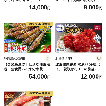
kg《1kg(４尾～５尾)×2》【e
50g×2P 訳あり サイズ不揃い
14,000
9,000
円
円
r002-051-a】 / ふるさと納税
バナメイエビ バラ凍結】
オオズワイガニ ズワイガニ
訳あり 北海道 日高 浜茹で ボ
イル済み 冷凍 カニ 蟹 かに
カニ味噌 甲羅 お得 格安 小ぶ
り 解凍 カニ鍋 甲羅焼き 海鮮
返礼品 特産品 新鮮 濃厚 旨み
簡単調理 家庭用 ギフト グル
メ
沖縄県久米島町
北海道厚岸町
【久米島漁協】活〆冷凍車海
北海道厚岸産 訳あり 冷凍ボ
老 生食用2kg 海の幸 海鮮
イル 花咲がに 1.5kg前後 (3尾
車えび クルマエビ 高級食材
～5尾入) 蟹 花咲ガニ 魚介類
54,000
12,000
円
円
生食 刺身 鮮度抜群 プリプリ
魚介 [№5863-1090]
甘み 旨味 塩焼き 天ぷら 素揚
げ BBQ シーフード 贈答 贈
り物 お歳暮 お中元