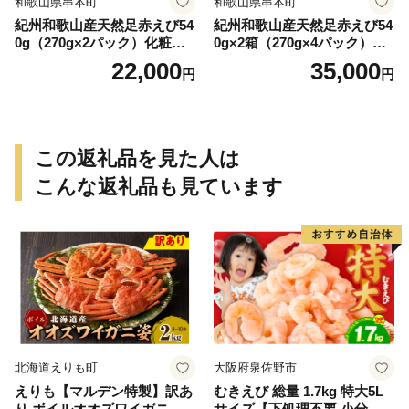
和歌山県串本町
和歌山県串本町
紀州和歌山産天然足赤えび54
紀州和歌山産天然足赤えび54
0g（270g×2パック）化粧箱
0g×2箱（270g×4パック）化
入 ※2026年12月上旬〜2027
粧箱入 ※2026年12月上旬〜2
22,000
35,000
円
円
年2月上旬頃順次発送予定
027年2月上旬頃順次発送予定
（お届け日指定不可）／海老
（お届け日指定不可）（お届
エビ えび クマエビ 足赤 天然
け日指定不可）／海老 エビ
おかず【uot772A】
えび クマエビ 足赤 天然 おか
ず【uot773A】
この返礼品を見た人は
こんな返礼品も見ています
北海道えりも町
大阪府泉佐野市
えりも【マルデン特製】訳あ
むきえび 総量 1.7kg 特大5L
り ボイルオオズワイガニ姿2
サイズ【下処理不要 小分け 8