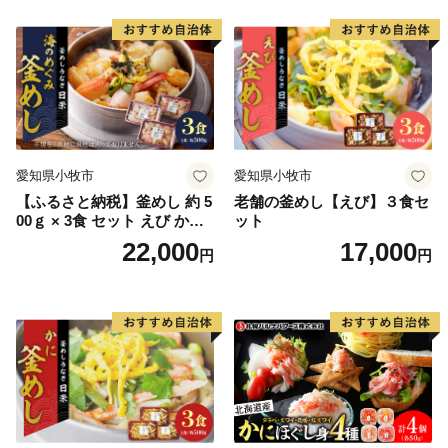
https://kuras-tsuruga.jp/
（上記URLをコピー＆ペーストしアドレスバーへ貼り付
けてご覧ください。）
■お問い合わせ先
福井県敦賀市ふるさと納税コールセンター
TEL：050-3090-1336
愛知県小牧市
愛知県小牧市
Mail：f.tsuruga@do-furusato.jp
【ふるさと納税】釜めし 約 5
老舗の釜めし【えび】３食セ
受付時間 午前9時00分～午後5時45分 (土曜日・日曜
00ｇ × 3食 セット えび かに
ット
日・祝日及び12月30日～1月3日を除く)
海のめぐみ 老舗 急速冷凍 レ
22,000
17,000
円
円
ンチン 時短 簡単調理 食品 加
工品 ご飯 お弁当 おにぎり お
■ワンストップ特例申請書および変更届出書送付先
茶漬け お取り寄せ お取り寄
〒584-8790 富田林市中野町東2の3の69 コーユービ
せグルメ 愛知県 小牧市 送料
無料
ジネス内 18202
福井県敦賀市ふるさと納税 ワンストップ特例申請書類
受付係 宛