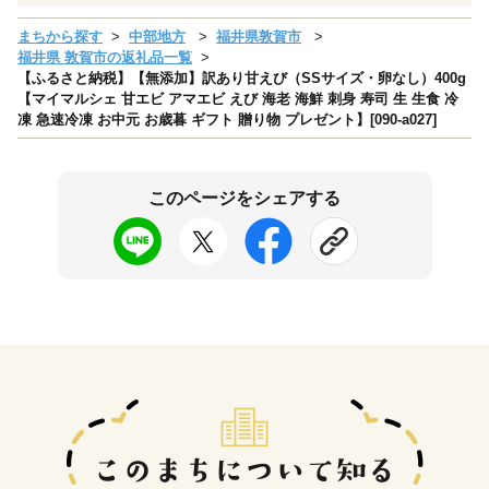
まちから探す
中部地方
福井県敦賀市
福井県 敦賀市の返礼品一覧
【ふるさと納税】【無添加】訳あり甘えび（SSサイズ・卵なし）400g
【マイマルシェ 甘エビ アマエビ えび 海老 海鮮 刺身 寿司 生 生食 冷
凍 急速冷凍 お中元 お歳暮 ギフト 贈り物 プレゼント】[090-a027]
このページをシェアする