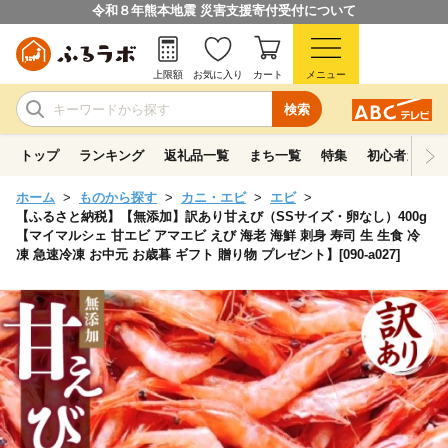
令和８年熊本地震 災害支援寄付受付について
上限額
お気に入り
カート
メニュー
検索
トップ
ランキング
返礼品一覧
まち一覧
特集
初心者ガイド
ホーム
ものから探す
カニ・エビ
エビ
【ふるさと納税】【無添加】訳あり甘えび（SSサイズ・卵なし）400g
【マイマルシェ 甘エビ アマエビ えび 海老 海鮮 刺身 寿司 生 生食 冷
凍 急速冷凍 お中元 お歳暮 ギフト 贈り物 プレゼント】[090-a027]