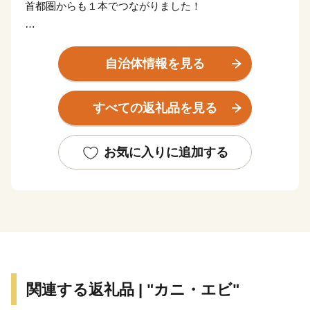
首都圏からも１本でつながりました！
日本が世界に誇る風景地、日本三大松原の「気比の松
原」やラムサール条約湿地「中池見湿地」。
自治体情報を見る
100年以上の歴史を誇り鉄道ファンの聖地ともされてい
る、衣掛山のループ線や山中隧道をはじめとする鉄道遺
すべての返礼品を見る
産群。
「越前がに」や「敦賀ふぐ」等豊富な海の幸。
日本最北限、甘さが自慢の「東浦みかん」。
お気に入りに追加する
”御食国”のルーツとして、食物の神・伊奢沙別神（いさ
さわけのみこと）が祀られている「氣比神宮」。
これが全て敦賀の魅力。
================================
敦賀の魅力発信サイトできました。
関連する返礼品 | "カニ・エビ"
詳しくは、下記ページをご覧ください。