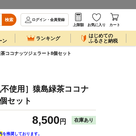
検索
ログイン・会員登録
上限額
お気に入り
カート
はじめての
ランキング
ーン
ふるさと納税
茶ココナッツジェラート8個セット
乳不使用］猿島緑茶ココナ
8個セット
8,500
在庫あり
円
内
を推奨しております。