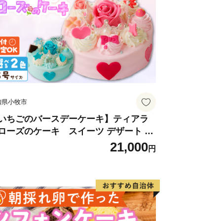
知県小牧市
いちごのバースデーケーキ】ティアラ
ローズのケーキ スイーツ デザート 洋
子 お取り寄せ 愛知県 小牧市 送料無料
21,000
円
生日 クリスマス お祝い ばら 花 フラワ
 デコレーション ホールケーキ 日時指定