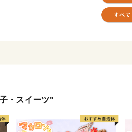
また、徳川御三家、徳川吉宗
本遺産「絶景の宝庫 和歌の
ら連なる歴史文化をもって
菓子・スイーツ"