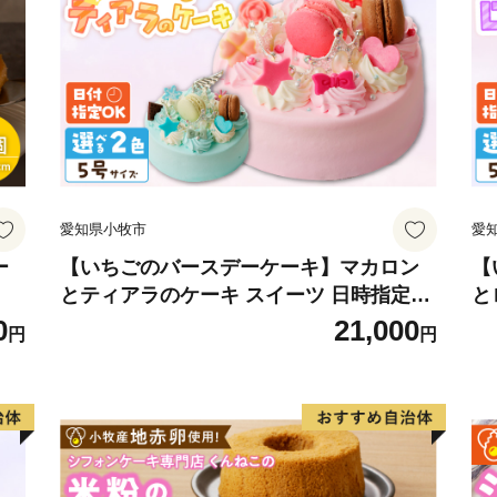
愛知県小牧市
愛
ー
【いちごのバースデーケーキ】マカロン
【
とティアラのケーキ スイーツ 日時指定可
と
デザート 洋菓子 お取り寄せ 愛知県 小牧
菓
0
21,000
円
円
市 送料無料 誕生日 クリスマス お祝い マ
誕
カロン デコレーションケーキ ホールケー
ー
キ
可