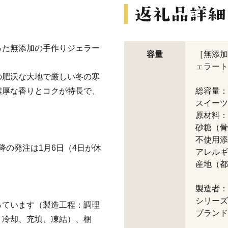
った無添加の手作りジェラー
容量
［無添加
ェラート
の肥沃な大地で厳しい冬の寒
濃厚な香りとコクが特長で、
総容量：8
スイーツ
原材料：
砂糖（骨
不使用添
以降の発注は1月6日（4日が休
アレルギ
産地（都
製造者：
シリーズ
っています（製造工程：調理
ブランド名
、冷却、充填、凍結）、梱