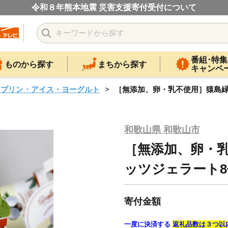
令和８年熊本地震 災害支援寄付受付について
番組･特集
ものから探す
まちから探す
キャンペ
・プリン・アイス・ヨーグルト
［無添加、卵・乳不使用］猿島緑
和歌山県 和歌山市
［無添加、卵・
ッツジェラート
寄付金額
一度に決済する
返礼品数は３つ以