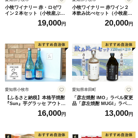
小牧ワイナリー 赤・ロゼワ
小牧ワイナリー 赤ワイン２
イン２本セット（小牧産ぶど
本飲み比べセット（小牧産ぶ
う100％使用）
どう100％使用）
19,000
20,000
円
円
愛知県小牧市
愛知県幸田町
【ふるさと納税】本格芋焼酎
「彦左焼酎 IMO」ラベル変更
『Sun』芋グラッセ アウトド
品「彦左焼酎 MUGI」ラベル
ア ソロキャンプ ベランピン
変更品 飲み比べ セット 合計
16,000
13,000
円
円
グ 巣ごもり 就労支援
2本 720ml×各1本 25度 焼酎
お酒 麦焼酎 芋焼酎