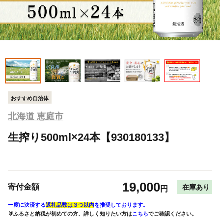
おすすめ自治体
北海道 恵庭市
生搾り500ml×24本【930180133】
19,000
寄付金額
在庫あり
円
一度に決済する
返礼品数は３つ以内
を推奨しております。
🔰ふるさと納税が初めての方、詳しく知りたい方は
こちら
でご確認ください。