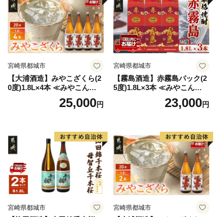
宮崎県都城市
宮崎県都城市
【大浦酒造】みやこざくら(2
【霧島酒造】赤霧島パック(2
0度)1.8L×4本 ≪みやこんじょ
5度)1.8L×3本 ≪みやこんじょ
特急便≫_AD-0771
特急便≫_23-07-K03P-1800-3
25,000
23,000
円
円
-Q
宮崎県都城市
宮崎県都城市