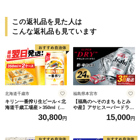
この返礼品を見た人は
こんな返礼品も見ています
北海道千歳市
福島県本宮市
キリン一番搾り生ビール＜北
【福島のへそのまち もとみ
海道千歳工場産＞350ml（24
や産】アサヒスーパードライ
本） 2ケース
350ml×24本 合計8.4L 1ケー
30,800
15,000
円
円
ス アルコール度数5% 缶ビー
ル お酒 ビール アサヒ スーパ
ードライ super dry 24缶 辛
口 送料無料 カメイ 本宮市