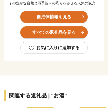
その豊かな自然と四季折々の彩りをみせる人気の観光ス
ポット。
花づくりが盛んで、個人の庭を開放したオープンガーデ
自治体情報を見る
ンに全国各地からたくさんの方が見学に訪れています。
読書活動も盛んで、全国に先駆けて実施したブックスタ
すべての返礼品を見る
ート事業など、読書のまちづくりにも力を入れていま
す。
豊かな水資源を求め、大手ビール工場（サッポロビール
お気に入りに追加する
北海道工場）など食品関連企業の立地が進んでいます。
恵庭市が目指す将来都市像は「花・水・緑 人がつなが
り夢ふくらむまち えにわ」。
恵庭らしさを活かした魅力あるまちづくりを応援してい
ただける皆様からのご支援をお待ちしております。
関連する返礼品 | "お酒"