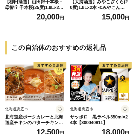
【柳田酒造】山田錦千本桜・
【大浦酒造】みやこざくら(2
母智丘 千本桜(25度)1.8L×2本
0度)1.8L×2本 ≪みやこんじょ
≪みやこんじょ特急便≫_AC
特急便≫_MJ-0771
20,000
15,000
円
円
-0751
この自治体のおすすめの返礼品
北海道恵庭市
北海道恵庭市
北海道産ポークカレーと北海
サッポロ 黒ラベル350ml×2
道産チキンのバターチキンマ
4本【300040811】
サラと北海道産のチキンカレ
12,500
18,000
円
円
ーセット（各350g×1人前）