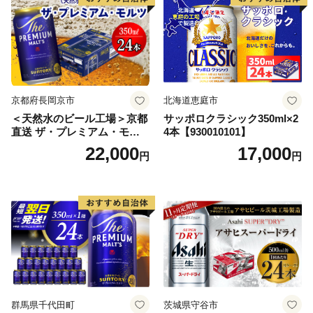
【07214-0206】
京都府長岡京市
北海道恵庭市
＜天然水のビール工場＞京都
サッポロクラシック350ml×2
直送 ザ・プレミアム・モル
4本【930010101】
ツ 350ml×24本 プレモル [149
22,000
17,000
円
円
5]
群馬県千代田町
茨城県守谷市