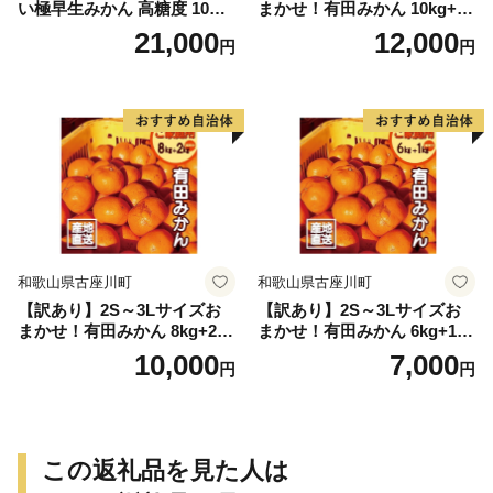
い極早生みかん 高糖度 10月
まかせ！有田みかん 10kg+2k
以降発送 マルチ被覆栽培
g保証分 11月から12月下旬ま
21,000
12,000
円
円
でに順次発送致します。 / 訳
ありみかん 有田みかん みか
ん ミカン 蜜柑 柑橘 温州みか
ん 和歌山 ご家庭用
和歌山県古座川町
和歌山県古座川町
【訳あり】2S～3Lサイズお
【訳あり】2S～3Lサイズお
まかせ！有田みかん 8kg+2kg
まかせ！有田みかん 6kg+1kg
保証分 11月から12月下旬ま
保証分 11月から12月下旬ま
10,000
7,000
円
円
でに順次発送致します。 / 訳
でに順次発送致します。 / 訳
ありみかん 有田みかん みか
ありみかん 有田みかん みか
ん ミカン 蜜柑 柑橘 温州みか
ん ミカン 蜜柑 柑橘 温州みか
ん 和歌山 ご家庭用
ん 和歌山 ご家庭用
この返礼品を見た人は