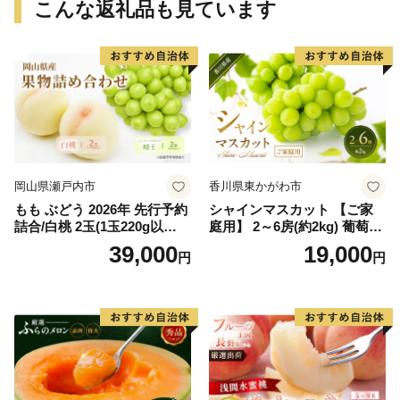
こんな返礼品も見ています
岡山県瀬戸内市
香川県東かがわ市
もも ぶどう 2026年 先行予約
シャインマスカット 【ご家
詰合/白桃 2玉(1玉220g以
庭用】 2～6房(約2kg) 葡萄 ぶ
上)・シャインマスカット 晴
どう ブドウ フルーツ 果物 く
39,000
19,000
円
円
王 2房(1房480g以上) 化粧箱
だもの 果実 旬の果物 旬のフ
入り 岡山県産 国産 フルーツ
ルーツ 香川 香川県 東かがわ
果物 ギフト
市