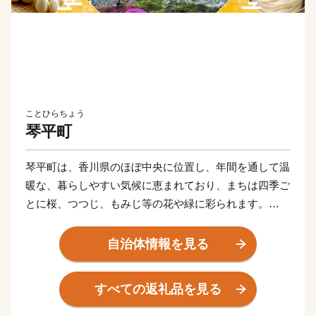
ことひらちょう
琴平町
琴平町は、香川県のほぼ中央に位置し、年間を通して温
暖な、暮らしやすい気候に恵まれており、まちは四季ご
とに桜、つつじ、もみじ等の花や緑に彩られます。
また、「讃岐のこんぴらさん」で有名な金刀比羅宮の門
前町として栄えてきた歴史と文化があり、そうした歴史
自治体情報を見る
に彩られた名所旧跡を訪ねる観光客を国内外より年間約
250万人以上集める四国を代表する観光地でもありま
すべての返礼品を見る
す。
現在、琴平町では「小さくても、みんなが笑顔で、幸せ