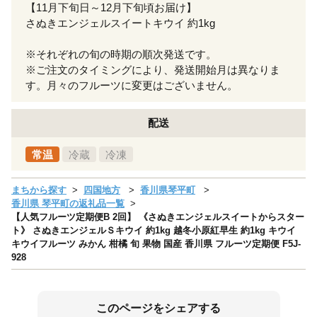
【11月下旬日～12月下旬頃お届け】
さぬきエンジェルスイートキウイ 約1kg
※それぞれの旬の時期の順次発送です。
※ご注文のタイミングにより、発送開始月は異なりま
す。月々のフルーツに変更はございません。
配送
常温
冷蔵
冷凍
まちから探す
四国地方
香川県琴平町
香川県 琴平町の返礼品一覧
【人気フルーツ定期便B 2回】 《さぬきエンジェルスイートからスター
ト》 さぬきエンジェルＳキウイ 約1kg 越冬小原紅早生 約1kg キウイ
キウイフルーツ みかん 柑橘 旬 果物 国産 香川県 フルーツ定期便 F5J-
928
このページをシェアする