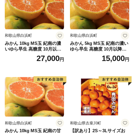
和歌山県白浜町
和歌山県白浜町
みかん 10kg MS玉 紀南の濃
みかん 5kg MS玉 紀南の濃い
いゆら早生 高糖度 10月以降
ゆら早生 高糖度 10月以降発
発送 マルチ被覆栽培
送 マルチ被覆栽培
27,000
15,000
円
円
和歌山県白浜町
和歌山県古座川町
みかん 10kg MS玉 紀南の甘
【訳あり】2S～3Lサイズお