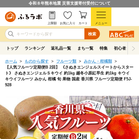
令和８年熊本地震 災害支援寄付受付について
上限額
お気に入り
カート
メニュー
検索
トップ
ランキング
返礼品一覧
まち一覧
特集
初心者ガイド
ホーム
ものから探す
フルーツ類
みかん・柑橘類
【人気フルーツ定期便B 2回】 《さぬきエンジェルスイートからスター
ト》 さぬきエンジェルＳキウイ 約1kg 越冬小原紅早生 約1kg キウイ
キウイフルーツ みかん 柑橘 旬 果物 国産 香川県 フルーツ定期便 F5J-
928