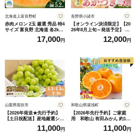
北海道上富良野町
長野県小諸市
赤肉メロン 2玉 厳選 秀品 特4
【オンライン決済限定】【20
サイズ 富良野 北海道 各2kg
26年8月上旬～発送予定】 先
～2.6kg 2玉 セット ファーム
行予約 「浅間水蜜桃プレミ
17,000
12,000
円
円
富良野 メロン めろん 果物 く
アム」 もも あかつき 秀品 約
だもの フルーツ デザート 旬
2kg 5～9玉 贈答品 ふるさと
の果物 旬のフルーツ
納税 果物 桃 フルーツ モモ
果肉 長野県産 小諸市
山梨県笛吹市
和歌山県湯浅町
【2026年発送★先行予約】
【2026年先行予約】ご家庭
【土日祝配送】産地厳選シャ
用 和歌山 有田みかん 約10k
インマスカット1.2kg～1.3kg
g (2L、3Lサイズ)【湯浅町】
11,000
11,000
円
円
（2房～3房）※沖縄・離島配
_ZJ6079
送不可※ 106-003-sku02-26y