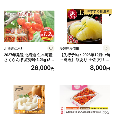
｜シャインマスカット 発送
笛吹市 山梨県 フルーツ 果物
ぶどう 葡萄 大粒 シャインマ
スカット おすすめ シャイン
マスカット 贈答 ギフト 産地
笛吹市 シャインマスカット
笛吹 葡萄 国産 ぶどう 人気
国産 1.2kg 先行｜
北海道仁木町
愛媛県愛南町
2027年発送 北海道 仁木町産
【先行予約：2026年12月中旬
さくらんぼ 紅秀峰 1.2kg (300
～発送】 訳あり 土佐 文旦 8k
g×4パック) Lサイズ以上 旬
g (Mサイズ以上サイズミック
26,000
8,000
円
円
桜桃 産地直送 サクランボ チ
ス) 8000円 わけあり ぶんた
ェリー フルーツ 果物 果物類
ん みかん mikan 蜜柑 ミカン
仁木町 仁木 [松山商店]
土佐文旦 家庭用 産地直送 国
産 農家直送 期間限定 特産品
サイズミックス くらもとフ
ァーム 愛南町 愛媛県