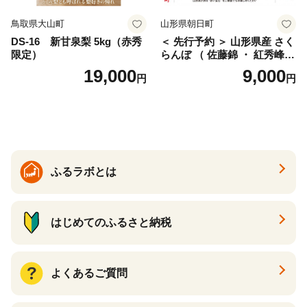
鳥取県大山町
山形県朝日町
DS-16 新甘泉梨 5kg（赤秀
＜ 先行予約 ＞ 山形県産 さく
限定）
らんぼ （ 佐藤錦 ・ 紅秀峰
） ご家庭用 M以上 700g 【20
19,000
9,000
円
円
26年6月下旬から7月上旬発
送】 山形県 果物 フルーツ 初
夏 夏 送料無料
ふるラボとは
はじめてのふるさと納税
よくあるご質問