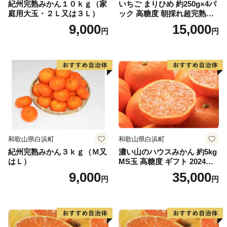
紀州完熟みかん１０ｋｇ（家
いちご まりひめ 約250g×4パ
庭用大玉・２Ｌ又は３Ｌ）
ック 高糖度 朝採れ超完熟ま
りひめ 1月以降発送分
9,000
15,000
円
円
和歌山県白浜町
和歌山県白浜町
紀州完熟みかん３ｋｇ（Ｍ又
濃い山のハウスみかん 約5kg
はＬ）
MS玉 高糖度 ギフト 2024年7
月以降発送分
9,000
35,000
円
円