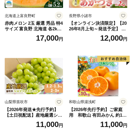
北海道上富良野町
長野県小諸市
赤肉メロン 2玉 厳選 秀品 特4
【オンライン決済限定】【20
サイズ 富良野 北海道 各2kg
26年8月上旬～発送予定】 先
～2.6kg 2玉 セット ファーム
行予約 「浅間水蜜桃プレミ
17,000
12,000
円
円
富良野 メロン めろん 果物 く
アム」 もも あかつき 秀品 約
だもの フルーツ デザート 旬
2kg 5～9玉 贈答品 ふるさと
の果物 旬のフルーツ
納税 果物 桃 フルーツ モモ
果肉 長野県産 小諸市
山梨県笛吹市
和歌山県湯浅町
【2026年発送★先行予約】
【2026年先行予約】ご家庭
【土日祝配送】産地厳選シャ
用 和歌山 有田みかん 約10k
インマスカット1.2kg～1.3kg
g (2L、3Lサイズ)【湯浅町】
11,000
11,000
円
円
（2房～3房）※沖縄・離島配
_ZJ6079
送不可※ 106-003-sku02-26y