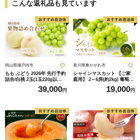
こんな返礼品も見ています
岡山県瀬戸内市
香川県東かがわ市
もも ぶどう 2026年 先行予約
シャインマスカット 【ご家
詰合/白桃 2玉(1玉220g以
庭用】 2～6房(約2kg) 葡萄 ぶ
上)・シャインマスカット 晴
どう ブドウ フルーツ 果物 く
39,000
19,000
円
円
王 2房(1房480g以上) 化粧箱
だもの 果実 旬の果物 旬のフ
入り 岡山県産 国産 フルーツ
ルーツ 香川 香川県 東かがわ
果物 ギフト
市