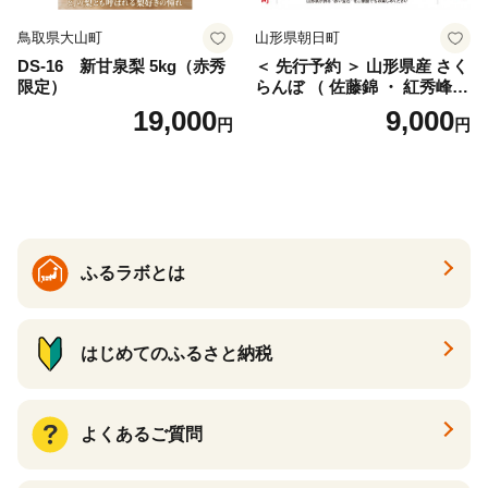
鳥取県大山町
山形県朝日町
DS-16 新甘泉梨 5kg（赤秀
＜ 先行予約 ＞ 山形県産 さく
限定）
らんぼ （ 佐藤錦 ・ 紅秀峰
） ご家庭用 M以上 700g 【20
19,000
9,000
円
円
26年6月下旬から7月上旬発
送】 山形県 果物 フルーツ 初
夏 夏 送料無料
ふるラボとは
はじめてのふるさと納税
よくあるご質問