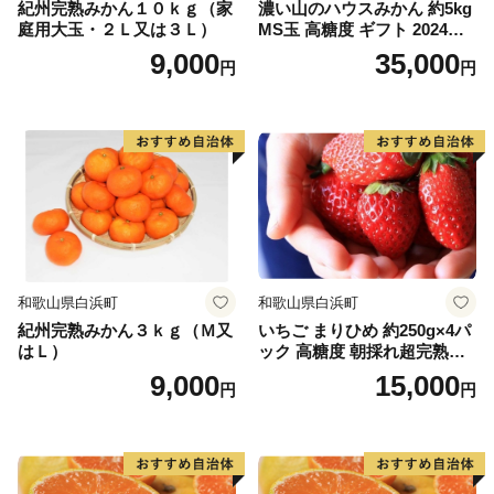
紀州完熟みかん１０ｋｇ（家
濃い山のハウスみかん 約5kg
庭用大玉・２Ｌ又は３Ｌ）
MS玉 高糖度 ギフト 2024年7
月以降発送分
9,000
35,000
円
円
和歌山県白浜町
和歌山県白浜町
紀州完熟みかん３ｋｇ（Ｍ又
いちご まりひめ 約250g×4パ
はＬ）
ック 高糖度 朝採れ超完熟ま
りひめ 1月以降発送分
9,000
15,000
円
円