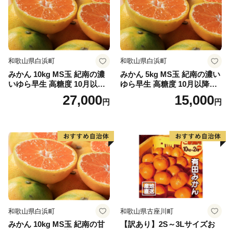
和歌山県白浜町
和歌山県白浜町
みかん 10kg MS玉 紀南の濃
みかん 5kg MS玉 紀南の濃い
いゆら早生 高糖度 10月以降
ゆら早生 高糖度 10月以降発
発送 マルチ被覆栽培
送 マルチ被覆栽培
27,000
15,000
円
円
和歌山県白浜町
和歌山県古座川町
みかん 10kg MS玉 紀南の甘
【訳あり】2S～3Lサイズお