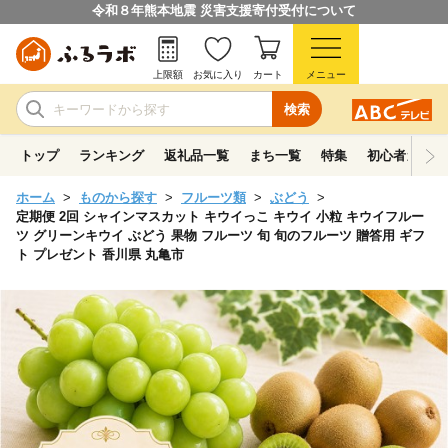
令和８年熊本地震 災害支援寄付受付について
上限額
お気に入り
カート
メニュー
検索
トップ
ランキング
返礼品一覧
まち一覧
特集
初心者ガイド
ホーム
ものから探す
フルーツ類
ぶどう
定期便 2回 シャインマスカット キウイっこ キウイ 小粒 キウイフルー
ツ グリーンキウイ ぶどう 果物 フルーツ 旬 旬のフルーツ 贈答用 ギフ
ト プレゼント 香川県 丸亀市