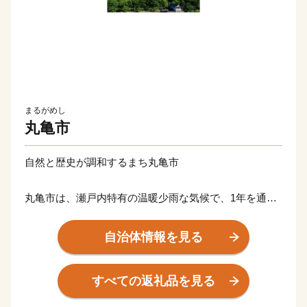
まるがめし
丸亀市
自然と歴史が調和するまち丸亀市
丸亀市は、瀬戸内特有の温暖少雨な気候で、1年を通じ
て暮らしやすく、美しい瀬戸内海、讃岐平野に広がるの
どかな田園風景など、自然と歴史文化が融合したまちで
自治体情報を見る
す。高さ日本一の石垣の上に鎮座して400年の歴史を刻
む丸亀城は、丸亀市のシンボルでもあり、市民の憩いの
すべての返礼品を見る
場にもなっています。
豊かな自然と長い歴史、そこで培われてきた多様な文化