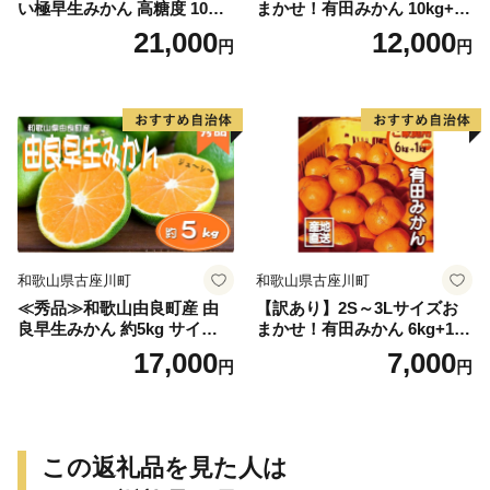
い極早生みかん 高糖度 10月
まかせ！有田みかん 10kg+2k
以降発送 マルチ被覆栽培
g保証分 11月から12月下旬ま
21,000
12,000
円
円
でに順次発送致します。 / 訳
ありみかん 有田みかん みか
ん ミカン 蜜柑 柑橘 温州みか
ん 和歌山 ご家庭用
和歌山県古座川町
和歌山県古座川町
≪秀品≫和歌山由良町産 由
【訳あり】2S～3Lサイズお
良早生みかん 約5kg サイズお
まかせ！有田みかん 6kg+1kg
まかせ【sml106C】
保証分 11月から12月下旬ま
17,000
7,000
円
円
でに順次発送致します。 / 訳
ありみかん 有田みかん みか
ん ミカン 蜜柑 柑橘 温州みか
ん 和歌山 ご家庭用
この返礼品を見た人は