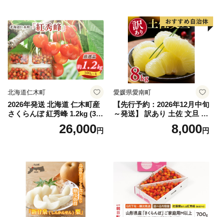
｜シャインマスカット 発送
笛吹市 山梨県 フルーツ 果物
ぶどう 葡萄 大粒 シャインマ
スカット おすすめ シャイン
マスカット 贈答 ギフト 産地
笛吹市 シャインマスカット
笛吹 葡萄 国産 ぶどう 人気
国産 1.2kg 先行｜
北海道仁木町
愛媛県愛南町
2026年発送 北海道 仁木町産
【先行予約：2026年12月中旬
さくらんぼ 紅秀峰 1.2kg (300
～発送】 訳あり 土佐 文旦 8k
g×4パック) Lサイズ以上 旬
g (Mサイズ以上サイズミック
26,000
8,000
円
円
桜桃 産地直送 サクランボ チ
ス) 8000円 わけあり ぶんた
ェリー フルーツ 果物 果物類
ん みかん mikan 蜜柑 ミカン
仁木町 仁木 [松山商店]
土佐文旦 家庭用 産地直送 国
産 農家直送 期間限定 特産品
サイズミックス くらもとフ
ァーム 愛南町 愛媛県