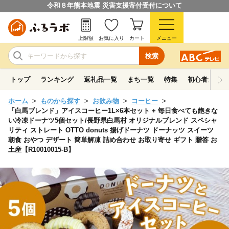
令和８年熊本地震 災害支援寄付受付について
上限額
お気に入り
カート
メニュー
検索
トップ
ランキング
返礼品一覧
まち一覧
特集
初心者ガイド
ホーム
ものから探す
お飲み物
コーヒー
「白馬ブレンド」アイスコーヒー1L×6本セット + 毎日食べても飽きな
い冷凍ドーナツ5個セット/長野県白馬村 オリジナルブレンド スペシャ
リティ ストレート OTTO donuts 揚げドーナツ ドーナッツ スイーツ
朝食 おやつ デザート 簡単解凍 詰め合わせ お取り寄せ ギフト 贈答 お
土産【R10010015-B】