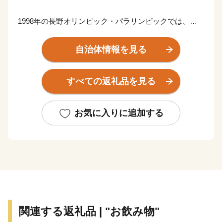
1998年の長野オリンピック・パラリンピックでは、ス
キーのアルペン・ジャンプ・クロスカントリー・ノルデ
ィック複合の開催地となり、世界に"Hakuba"の名前が知
自治体情報を見る
られました。
また、上村愛子さんや渡部暁斗選手など、これまでの多
すべての返礼品を見る
くのオリンピック選手を輩出しています。
近年は、国内最大級のスキー場とパウダースノーを目的
お気に入りに追加する
に海外からの観光客が増加しており、国内外からの移住
者も増えています。
そして、登山やアウトドア・アクテビティなど、グリー
ンシーズンも楽しみがたくさん！
官民一体となって世界水準の国際山岳観光地を目指し
て、地域資源を活用した魅力ある村づくりを進めていま
関連する返礼品 | "お飲み物"
す。