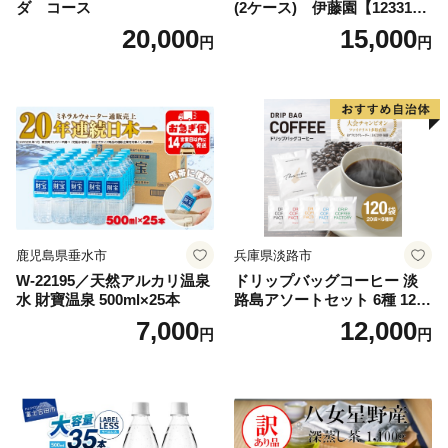
ダ コース
(2ケース) 伊藤園【123317
3】
20,000
15,000
円
円
鹿児島県垂水市
兵庫県淡路市
W-22195／天然アルカリ温泉
ドリップバッグコーヒー 淡
水 財寶温泉 500ml×25本
路島アソートセット 6種 120
袋 飲み比べ コーヒー
7,000
12,000
円
円