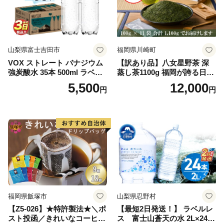
山梨県富士吉田市
福岡県川崎町
VOX ストレート バナジウム
【訳あり品】八女星野茶 深
強炭酸水 35本 500ml ラベル
蒸し茶1100g 福岡が誇る日本
レス【富士吉田市限定カート
茶_ 訳アリ 常温 お茶 茶袋 常
5,500
12,000
円
円
ン】
備品 おちゃ ocha 茶葉 緑茶
飲料 飲み物 八女 茶 日本茶
深むし茶 深蒸し 訳あり お茶
っぱ tea 八女茶 お手軽 簡単
小分け お土産 お取り寄せ グ
ルメ 福岡 九州 福岡県 国産
日本 ふかむし茶 ふかむし 家
庭用 自宅用 ちゃ りょくちゃ
ふかむしちゃ 急須 甘み 川崎
町 送料無料
福岡県飯塚市
山梨県忍野村
【Z5-026】★特許製法★＼ポ
【最短2日発送！】 ラベルレ
スト投函／きれいなコーヒー
ス 富士山蒼天の水 2L×24本