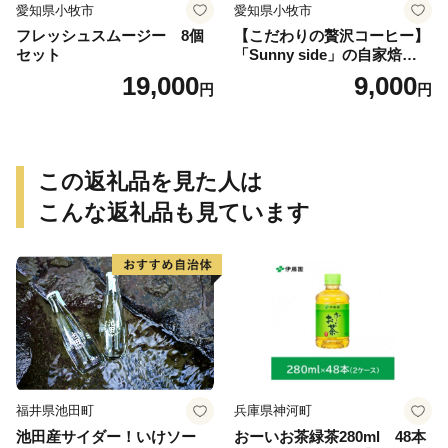
愛知県小牧市
愛知県小牧市
フレッシュスムージー 8個
【こだわりの贅沢コーヒー】
セット
「Sunny side」の自家焙煎珈
琲ブレンド珈琲飲み比べセッ
19,000
9,000
円
円
ト（300g）
この返礼品を見た人は
こんな返礼品も見ています
福井県池田町
兵庫県神河町
池田産サイダー！いけソー
おーいお茶緑茶280ml 48本