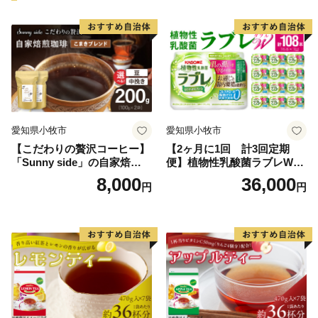
美しい景観、多様なアクティビティ、美味しい食べ物、
温かいおもてなし。
四季を通じて、来て、観て、食べて、白馬村を応援して
ください！
愛知県小牧市
愛知県小牧市
【こだわりの贅沢コーヒー】
【2ヶ月に1回 計3回定期
「Sunny side」の自家焙煎珈
便】植物性乳酸菌ラブレW
琲こまきブレンド（200g）
プレーン36本（計108本）
8,000
36,000
円
円