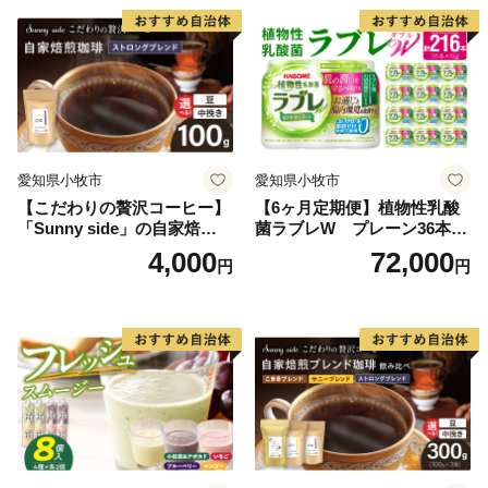
愛知県小牧市
愛知県小牧市
【こだわりの贅沢コーヒー】
【6ヶ月定期便】植物性乳酸
「Sunny side」の自家焙煎珈
菌ラブレW プレーン36本
琲ストロングブレンド（100
（計216本）
4,000
72,000
円
円
g）