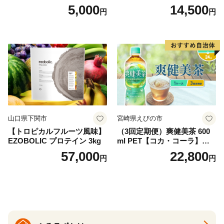
ドリップバッグ9種セット(18
（4ケース）※離島不可 天然
5,000
14,500
円
円
袋)ゆうパケットでお届け！
水 ミネラルウォーター 水 ペ
ットボトル 2000ml バナジウ
ム天然水 飲料水 軟水 鉱水 国
産 シリカ ミネラル 美容 備蓄
防災 長期保存 富士山 山梨県
忍野村
山口県下関市
宮崎県えびの市
【トロピカルフルーツ風味】
（3回定期便）爽健美茶 600
EZOBOLIC プロテイン 3kg
ml PET【コカ・コーラ】ペ
ットボトル 1ケース(24本) 定
57,000
22,800
円
円
期便 3回(72本) セット お茶
カフェインゼロ ノンカフェ
イン ハトムギ ブレンド茶 宮
崎県 えびの市 送料無料