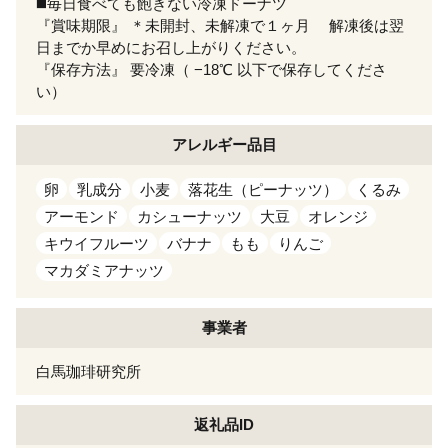
◼️毎日食べても飽きない冷凍ドーナツ
『賞味期限』 ＊未開封、未解凍で１ヶ月 解凍後は翌
日までか早めにお召し上がりください。
『保存方法』 要冷凍（ −18℃ 以下で保存してくださ
い）
アレルギー
品目
卵
乳成分
小麦
落花生（ピーナッツ）
くるみ
アーモンド
カシューナッツ
大豆
オレンジ
キウイフルーツ
バナナ
もも
りんご
マカダミアナッツ
事業者
白馬珈琲研究所
返礼品ID