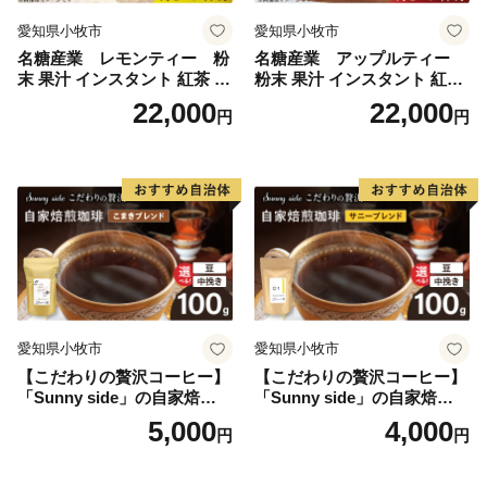
愛知県小牧市
愛知県小牧市
名糖産業 レモンティー 粉
名糖産業 アップルティー
末 果汁 インスタント 紅茶 ビ
粉末 果汁 インスタント 紅茶
タミンC 袋 ロングセラー 粉
ティー ビタミンC 袋 ロング
22,000
22,000
円
円
末飲料 粉末茶 簡単 手軽 ホッ
セラー 粉末飲料 粉末茶 簡単
ト アイス
手軽 ホット アイス
愛知県小牧市
愛知県小牧市
【こだわりの贅沢コーヒー】
【こだわりの贅沢コーヒー】
「Sunny side」の自家焙煎珈
「Sunny side」の自家焙煎珈
琲こまきブレンド（100g）
琲サニーブレンド（100g）
5,000
4,000
円
円