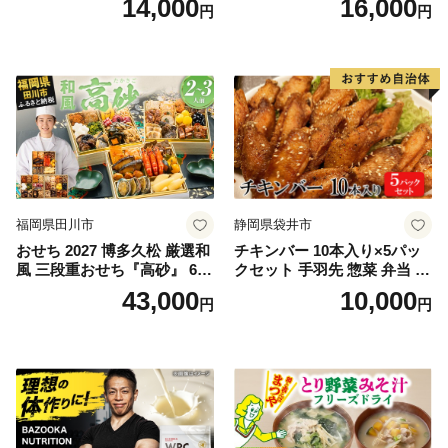
14,000
16,000
円
円
フレーク 鮭フレーク
福岡県田川市
静岡県袋井市
おせち 2027 博多久松 厳選和
チキンバー 10本入り×5パッ
風 三段重おせち『高砂』 6.5
クセット 手羽先 惣菜 弁当 お
寸 3段重 2～3人前 おせち料
かず お酒 おつまみ ギフト キ
43,000
10,000
円
円
理 重箱 お正月 冷凍おせち 縁
ャンプ アウトドア キャンプ
起物 祝箸付 福岡 お節 オセチ
飯 保存食 非常食 鶏肉 肉 お
oseti osechi お祝い 迎春おせ
肉 鶏 人気 厳選 静岡県袋井市
ち 本格おせち おせち予約 年
末 年始 お取り寄せ 新春 贅沢
おせち こだわりおせち 惣菜
老舗おせち ふるさと納税お
せち 御節 お節料理 正月 調理