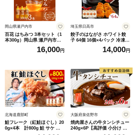
岡山県瀬戸内市
埼玉県日高市
百花 はちみつ 3本セット（1
餃子のはながさ ホワイト餃
本300g）岡山県 瀬戸内市産
子 64個 16個×4パック 冷凍
石黒農園 ヨーグルト パン 砂
中華 点心 B級グルメ ご当地
16,000
14,000
円
円
糖の代わり 香り高い いい香
野菜 おつまみ おかず 簡単調
り 季節の花の蜜 トンガリ容
理 時短 リピート 保存 豚肉
器入り
特製 ポーク 大きめ ジューシ
ー ギフト お取り寄せ 日高市
北海道鹿部町
大阪府泉佐野市
鮭フレーク（紅鮭ほぐし）20
焼肉屋さんの牛タンシチュー
0g×4本 計800g 鮭 サケ 鮭
240g×6P【高評価 小分け 惣
ほぐし サケフレーク シャケ
菜 牛たん 一人暮らし 冷凍】