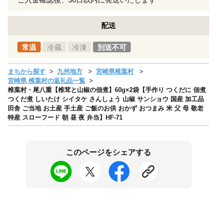
配送
常温
冷蔵
冷凍
別送不可
まちから探す
九州地方
宮崎県椎葉村
宮崎県 椎葉村の返礼品一覧
椎葉村・尾八重【椎茸と山椒の佃煮】60g×2袋【手作り つくだに 佃煮
つくだ煮 しいたけ シイタケ さんしょう 山椒 サンショウ 国産 加工品
田舎 ご当地 お土産 手土産 ご飯のお供 おかず おつまみ 米 父 母 敬老
特産 スローフード 朝 昼 夜 弁当】HF-71
このページをシェアする