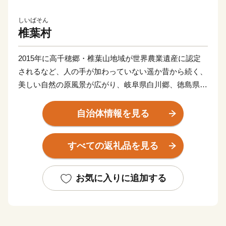
しいばそん
椎葉村
2015年に高千穂郷・椎葉山地域が世界農業遺産に認定
されるなど、人の手が加わっていない遥か昔から続く、
美しい自然の原風景が広がり、岐阜県白川郷、徳島県祖
谷に並び「日本三大秘境」と言われている村です。
また、外からの干渉を受けにくい環境の中、昔から伝わ
自治体情報を見る
る「神楽」や「民謡」などの伝統・文化が数多く現存し
ています。
すべての返礼品を見る
自然豊かな森があり、きれいな川があり、そして何より
素直な人の心・温もりがあります。
お気に入りに追加する