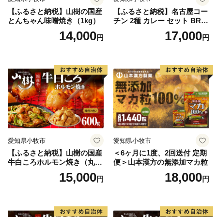
【ふるさと納税】山樹の国産
【ふるさと納税】名古屋コー
とんちゃん味噌焼き（1kg）
チン 2種 カレー セット BRIC
K CAFE ブリックカフェ グ
14,000
17,000
円
円
リーンカレー バターチキン
カレー スパイシー もも肉 人
気 カフェ 電子レンジOK ボ
イル カレーライス 簡単調理
お取り寄せグルメ 時短飯 愛
知県 小牧市 送料無料
愛知県小牧市
愛知県小牧市
【ふるさと納税】山樹の国産
＜6ヶ月に1度、2回送付 定期
牛白ころホルモン焼き（丸
便＞山本漢方の無添加マカ粒
腸）味付 600g
15,000
18,000
円
円