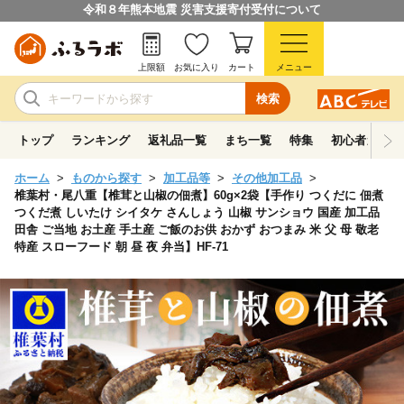
令和８年熊本地震 災害支援寄付受付について
上限額
お気に入り
カート
メニュー
検索
トップ
ランキング
返礼品一覧
まち一覧
特集
初心者ガイド
ホーム
ものから探す
加工品等
その他加工品
椎葉村・尾八重【椎茸と山椒の佃煮】60g×2袋【手作り つくだに 佃煮
つくだ煮 しいたけ シイタケ さんしょう 山椒 サンショウ 国産 加工品
田舎 ご当地 お土産 手土産 ご飯のお供 おかず おつまみ 米 父 母 敬老
特産 スローフード 朝 昼 夜 弁当】HF-71