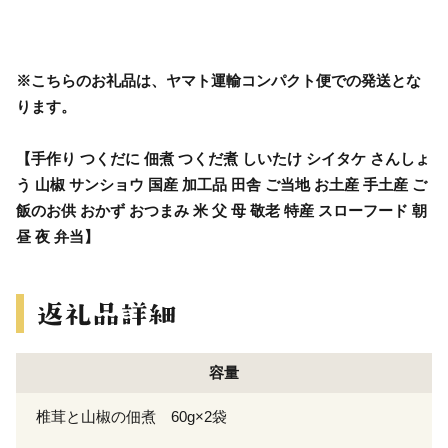
※こちらのお礼品は、ヤマト運輸コンパクト便での発送とな
ります。
【手作り つくだに 佃煮 つくだ煮 しいたけ シイタケ さんしょ
う 山椒 サンショウ 国産 加工品 田舎 ご当地 お土産 手土産 ご
飯のお供 おかず おつまみ 米 父 母 敬老 特産 スローフード 朝
昼 夜 弁当】
容量
椎茸と山椒の佃煮 60g×2袋