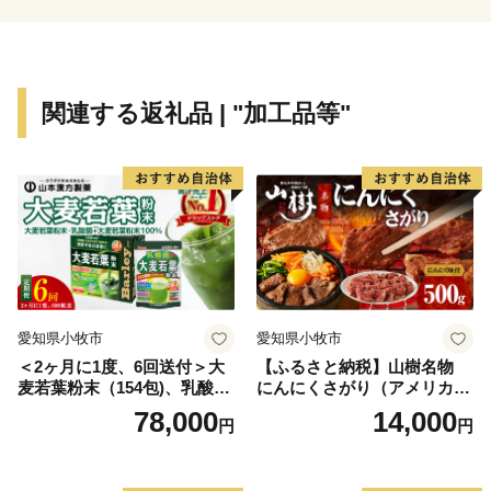
■返礼品に関するお問い合わせ■
椎葉村ふるさと納税サポートセンター
（株式会社ディ・シィ・ティ）
関連する返礼品 | "加工品等"
TEL：050-5530-5208
電話受付時間:月曜～金曜 9：30～17：00
※土日祝日除く
E-mail：info@shiiba-miyazaki.jp
■ワンストップ特例制度に関するお問い合わせ■
椎葉村役場 地域振興課
愛知県小牧市
愛知県小牧市
TEL:0982-67-3203
＜2ヶ月に1度、6回送付＞大
【ふるさと納税】山樹名物
電話受付時間：月曜～金曜 9：00～17：00
麦若葉粉末（154包)、乳酸菌
にんにくさがり（アメリカ産
※土日祝日除く
+大麦若葉粉末（7包) 山本
サガリ）500g
78,000
14,000
円
円
漢方 定期便
E-mail：shiibavill-furuzei@vill.shiiba.miyazaki.jp