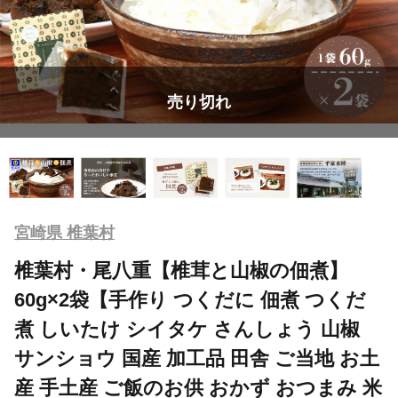
売り切れ
宮崎県 椎葉村
椎葉村・尾八重【椎茸と山椒の佃煮】
60g×2袋【手作り つくだに 佃煮 つくだ
煮 しいたけ シイタケ さんしょう 山椒
サンショウ 国産 加工品 田舎 ご当地 お土
産 手土産 ご飯のお供 おかず おつまみ 米