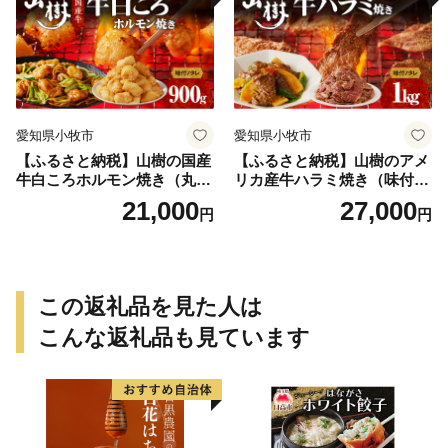
愛知県小牧市
愛知県小牧市
【ふるさと納税】山樹の国産
【ふるさと納税】山樹のアメ
牛白ころホルモン焼き（丸
リカ産牛ハラミ焼き（味付）
腸）味付 900g
1kg
21,000
27,000
円
円
この返礼品を見た人は
こんな返礼品も見ています