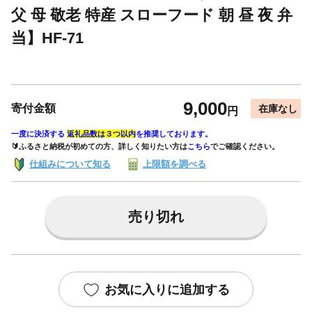
父 母 敬老 特産 スローフード 朝 昼 夜 弁
当】HF-71
9,000
寄付金額
在庫なし
円
一度に決済する
返礼品数は３つ以内
を推奨しております。
🔰ふるさと納税が初めての方、詳しく知りたい方は
こちら
でご確認ください。
仕組みについて知る
上限額を調べる
売り切れ
お気に入りに追加する