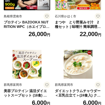
不要 おせち料理2027
島根県雲南市
石川県かほく市
プロテイン BAZOOKA NUT
まつや とり野菜みそ汁 2
RITION WPC（ホエイプロテ
種セット | 味噌汁 簡単調理
イン）＜プレーン＞ 900g｜
お味噌 おみそ みそ とり野菜
26,000
22,000
円
円
バズーカ岡田監修・植物由来
時短料理 時短ごはん ご当地
の甘味料使用・国内製造 島
フリーズドライ
根県雲南市/株式会社アルプ
ロン [AIEN005]
群馬県富岡市
群馬県富岡市
美容プロテイン 温活ダイエ
ダイエットクラムチャウダー
ットスープセット (16食) 小
＜豆乳仕立て＞(24食入) クラ
分け スープ 食べ比べ セット
ムチャウダー 豆乳 ダイエッ
6,000
6,000
円
円
詰合せ クラムチャウダー チ
ト スープ プロテイン たんぱ