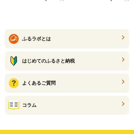
ゲ コーン ポタージュ トマト
く質 食物繊維 食品 F20E-799
温活 ダイエット 美容 プロテ
イン 食品 F20E-809
ふるラボとは
はじめてのふるさと納税
よくあるご質問
コラム