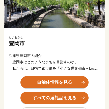
とよおかし
豊岡市
兵庫県豊岡市の紹介
豊岡市はどのようなまちを目指すのか。
私たちは、目指す都市像を「小さな世界都市－Local
＆Global City－」と定めました。「小さな」を
「Local」と訳しています。
自治体情報を見る
豊岡というローカルに深く根ざしながら、世界で輝き
「小さくてもいいのだ」という堂々とした態度のまちを
すべての返礼品を見る
創ろうということです。
豊岡が小さな世界都市となるためには、６つの条件が