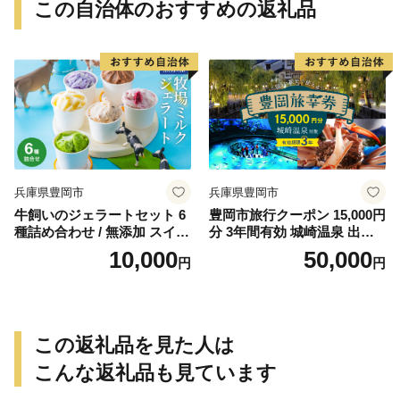
この自治体のおすすめの返礼品
兵庫県豊岡市
兵庫県豊岡市
牛飼いのジェラートセット 6
豊岡市旅行クーポン 15,000円
種詰め合わせ / 無添加 スイー
分 3年間有効 城崎温泉 出石
ツ ジェラート シャーベット
竹野 神鍋 など 宿泊施設 飲食
10,000
50,000
円
円
アイスクリーム 卵 小麦粉不
店 観光施設 250施設以上で使
使用 手作り プレセント お土
える旅行券 「豊岡旅幸券」
産 贈り物 ギフト お取り寄せ
旅行 宿泊 旅 トラベルの チケ
【狩野牧場】
ット
この返礼品を見た人は
こんな返礼品も見ています