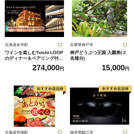
北海道余市町
兵庫県神戸市
ワインを楽しむYoichi LOOP
神戸どうぶつ王国 入園券(２
のディナー＆ペアリング付宿
名様分)
泊プラン＜デラックスツイン
274,000
15,000
円
円
＞
北海道別海町
福井県鯖江市