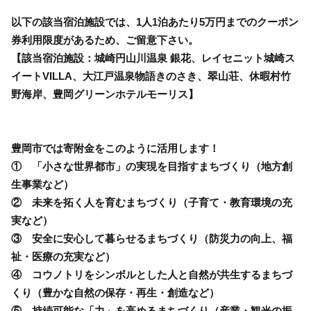
以下の該当宿泊施設では、1人1泊あたり5万円までのクーポン
券利用限度があるため、ご留意下さい。
【該当宿泊施設：城崎円山川温泉 銀花、レイセニット城崎ス
イートVILLA、大江戸温泉物語きのさき、翠山荘、休暇村竹
野海岸、豊岡グリーンホテルモーリス】
豊岡市では寄附金をこのように活用します！
① 「小さな世界都市」の実現を目指すまちづくり（地方創
生事業など）
② 未来を拓く人を育むまちづくり（子育て・教育環境の充
実など）
③ 安全に安心して暮らせるまちづくり（防災力の向上、福
祉・医療の充実など）
④ コウノトリをシンボルとした人と自然が共生するまちづ
くり（豊かな自然の保存・再生・創造など）
⑤ 持続可能な「力」を高めるまちづくり（産業・観光の振