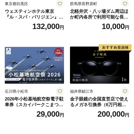
東京都目黒区
群馬県長野原町
ウェスティンホテル東京
北軽井沢・八ッ場ダム周辺ほ
『ル・スパ・パリジエン』選
か町内各所で利用可能な長野
べるボディセラピー90分/1名
原町ふるさと感謝券（3,000
132,000
10,000
円
円
円分）【トラベル 観光 旅行
お土産 群馬県 長野原町 北軽
井沢】
石川県小松市
福井県鯖江市
2026年小松基地航空祭電子駐
金子眼鏡の全国直営店で使え
車券（スカイパークこまつ
るメガネ引換券（6万円相
翼） 駐車場 シャトルバスの
当） Platinum
29,000
200,000
円
円
りばすぐ 石川県 小松市