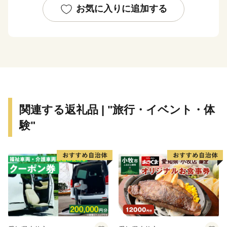
必要であると考えています。
お気に入りに追加する
１．自然との共生が徹底されていること。
２．地域の歴史、伝統、文化が守られ、新しい工夫
が加わり、引き継がれていること。
３．優れた文化芸術が創造され、人々が楽しんでい
ること。
４．多様性を受け入れ、支え合うリベラルな気風が
関連する返礼品 | "旅行・イベント・体
まちに満ちていること。
験"
５．内発型の地域産業がすくすくと育っているこ
と。
６．子どもたちが地域への愛着を育み、豊岡で世界
と出会っていること。
これらの状態を達成すれば、豊岡は世界で輝くことが
できるはずです。
私たちは、みんなの力を合せて目指す都市像に向かっ