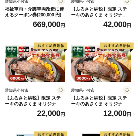
愛知県小牧市
愛知県小牧市
ていきます。
福祉車両・介護車両改造に使
【ふるさと納税】限定 ステ
えるクーポン券(200,000 円)
ーキのあさくま オリジナル
豊岡市長
お食事券 12000円 お好きなメ
669,000
42,000
円
円
ニュー 好きなだけ コーンス
ープ カレー サラダ プリン ソ
フトクリーム デザート 愛知
県 小牧店 小牧市 チケット 送
料無料
愛知県小牧市
愛知県小牧市
【ふるさと納税】限定 ステ
【ふるさと納税】限定 ステ
ーキのあさくま オリジナル
ーキのあさくま オリジナル
お食事券 6000円 お好きなメ
お食事券 3000円 お好きなメ
22,000
12,000
円
円
ニュー 好きなだけ コーンス
ニュー 好きなだけ コーンス
ープ カレー サラダ プリン ソ
ープ カレー サラダ プリン ソ
フトクリーム デザート 愛知
フトクリーム デザート 愛知
県 小牧店 小牧市 チケット 送
県 小牧店 小牧市 チケット 送