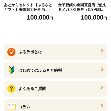
あとからセレクト【ふるさと
金子眼鏡の全国直営店で使え
ギフト】寄附10万円相当 あ
るメガネ引換券（3万円相
とから選べる！ ギフト いく
当） Bronze
100,000
100,000
円
円
ら ほたて 海鮮 牛肉 別海町
ケーキ アイス （ 後から 選べ
る カタログ カタログポイン
ト カタログギフト あとから
カタログ あとからカタログ
ポイント あとからカタログ
ギフト ふるさと納税 ）
ふるラボとは
はじめてのふるさと納税
よくあるご質問
コラム