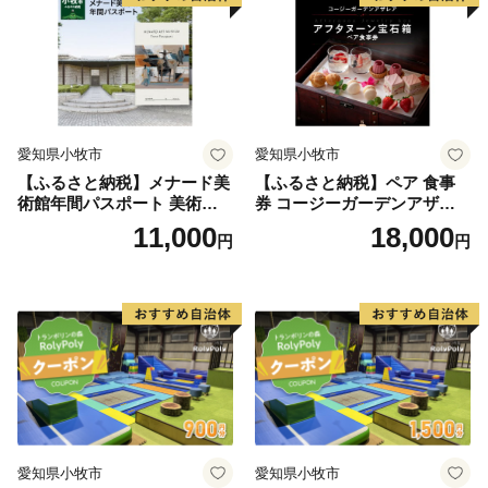
料無料
料無料
愛知県小牧市
愛知県小牧市
【ふるさと納税】メナード美
【ふるさと納税】ペア 食事
術館年間パスポート 美術館
券 コージーガーデンアザレ
メナード アート
ア アフタヌーン宝石箱 ホテ
11,000
18,000
円
円
ル特製 デザート 6種類 サン
ドウィッチ コーヒー または
紅茶 スイーツ アフタヌーン
ティー チケット 券 2名様分
お祝 誕生日 記念日 名鉄小牧
ホテル 愛知県 小牧市 送料無
料
愛知県小牧市
愛知県小牧市