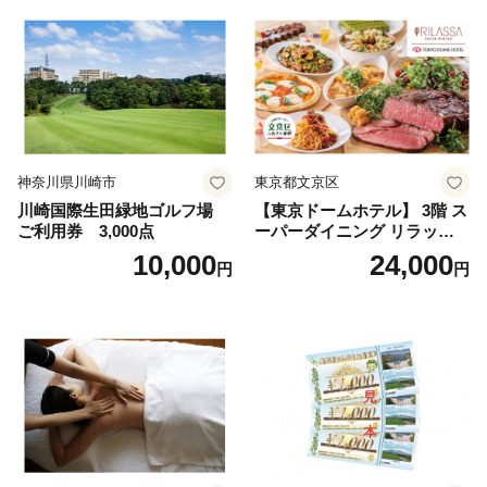
神奈川県川崎市
東京都文京区
川崎国際生田緑地ゴルフ場
【東京ドームホテル】 3階 ス
ご利用券 3,000点
ーパーダイニング リラッサ
ランチブッフェ お食事券 大
10,000
24,000
円
円
人1名様分 関東 東京 ご利用
券 ランチ 昼食 食事券 レスト
ラン ブッフェ 東京都 お食事
券