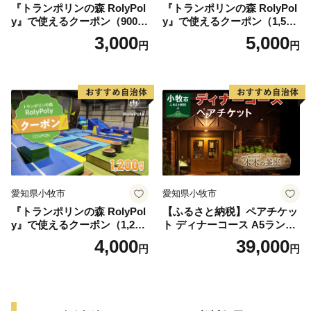
『トランポリンの森 RolyPol
『トランポリンの森 RolyPol
y』で使えるクーポン（900
y』で使えるクーポン（1,500
円）
円）
3,000
5,000
円
円
愛知県小牧市
愛知県小牧市
『トランポリンの森 RolyPol
【ふるさと納税】ペアチケッ
y』で使えるクーポン（1,200
ト ディナーコース A5ランク
円）
飛騨牛 コース 記念日 お誕生
4,000
39,000
円
円
日 特別な日 完全個室 ノンア
ルコール スパークリングワ
イン 1本付き デザート ドリ
ンク セレブレ お食事券 愛知
県 小牧市 送料無料