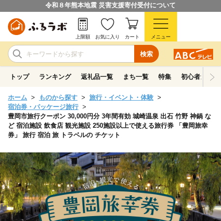
令和８年熊本地震 災害支援寄付受付について
上限額
お気に入り
カート
メニュー
検索
トップ
ランキング
返礼品一覧
まち一覧
特集
初心者ガイド
ホーム
ものから探す
旅行・イベント・体験
宿泊券・パッケージ旅行
豊岡市旅行クーポン 30,000円分 3年間有効 城崎温泉 出石 竹野 神鍋 な
ど 宿泊施設 飲食店 観光施設 250施設以上で使える旅行券 「豊岡旅幸
券」 旅行 宿泊 旅 トラベルの チケット