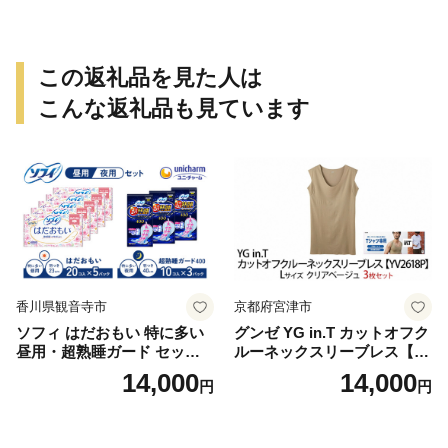
この返礼品を見た人は
こんな返礼品も見ています
香川県観音寺市
京都府宮津市
ソフィ はだおもい 特に多い
グンゼ YG in.T カットオフク
昼用・超熟睡ガード セット
ルーネックスリーブレス【Y
羽付き ナプキン 生理用品 サ
V2618P】Lサイズ クリアベ
14,000
14,000
円
円
ニタリー ユニ・チャーム
ージュ3枚セット [№5716-04
32]