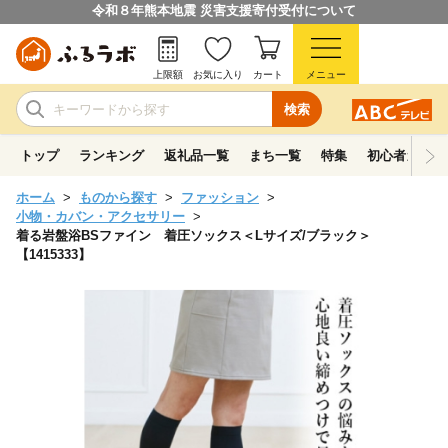
令和８年熊本地震 災害支援寄付受付について
上限額
お気に入り
カート
メニュー
検索
トップ
ランキング
返礼品一覧
まち一覧
特集
初心者ガイド
ホーム
ものから探す
ファッション
小物・カバン・アクセサリー
着る岩盤浴BSファイン 着圧ソックス＜Lサイズ/ブラック＞
【1415333】