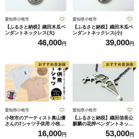
愛知県小牧市
愛知県小牧市
【ふるさと納税】織田木瓜ペ
【ふるさと納税】織田木瓜ペ
ンダントネックレス(大)
ンダントネックレス(小)
46,000
39,000
円
円
愛知県小牧市
愛知県小牧市
小牧市のアーティスト奥山優
【ふるさと納税】織田信長公
さんのTシャツ子供用 小牧市
麒麟の花押ペンダントネック
制70周年記念
レス
16,000
53,000
円
円