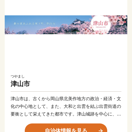
つやまし
津山市
津山市は、古くから岡山県北美作地方の政治・経済・文
化の中心地として、また、大和と出雲を結ぶ出雲街道の
要衝として栄えてきた都市です。津山城跡を中心に、白
壁や格子窓が美しい町家など、新旧一体となった魅力的
な風景を醸し出しています。また、津山ホルモンうどん
自治体情報を見る