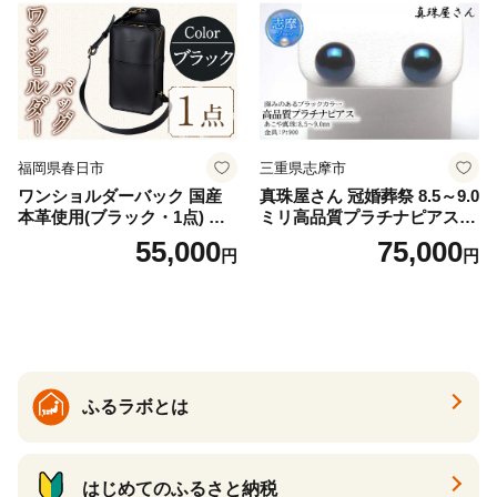
福岡県春日市
三重県志摩市
ワンショルダーバック 国産
真珠屋さん 冠婚葬祭 8.5～9.0
本革使用(ブラック・1点) 鞄
ミリ高品質プラチナピアス P
バック バッグ カバン レザー
t900 志摩産アコヤ真珠 ブラ
55,000
75,000
円
円
国産 日本製 牛革 黒 革 革製
ックパール 黒真珠
品 手作り 男性 女性 レディー
ス メンズ【ksg1307-bk】【Z
enis】
ふるラボとは
はじめてのふるさと納税