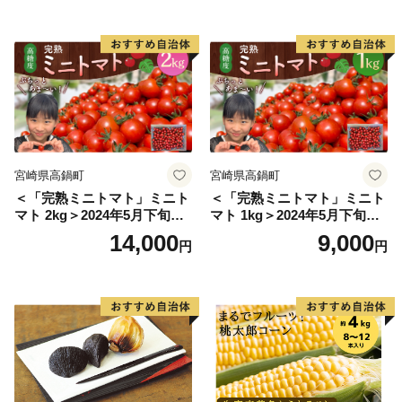
こ 野菜]
宮崎県高鍋町
宮崎県高鍋町
＜「完熟ミニトマト」ミニト
＜「完熟ミニトマト」ミニト
マト 2kg＞2024年5月下旬迄
マト 1kg＞2024年5月下旬迄
に順次出荷 野菜ソムリエサ
に順次出荷 野菜ソムリエサ
14,000
9,000
円
円
ミット アルル・リリカ共に
ミット アルル・リリカ共に
銀賞受賞！！(2023年11月開
銀賞受賞！！(2023年11月開
催)1回食べてみらんね？宮崎
催)1回食べてみらんね？宮崎
県 高鍋町産 産地直送 有機肥
県 高鍋町産 産地直送 有機肥
料使用 高糖度 西森農園
料使用 高糖度 西森農園