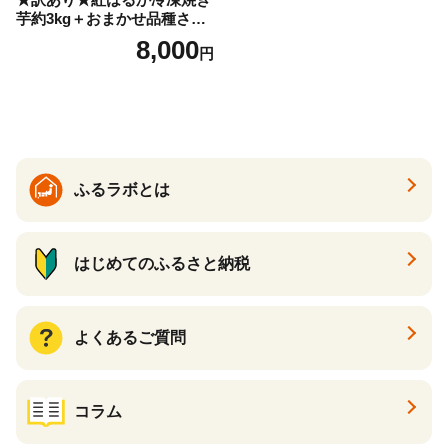
芋約3kg＋おまかせ品種さつ
まいも 合計約3.2kg｜さつ
8,000
円
まいも サツマイモ さつま芋
焼き芋 やきいも 冷凍 冷凍焼
き芋 訳あり 訳アリ 紅はるか
茨城県 行方市(EY-25)
ふるラボとは
はじめてのふるさと納税
よくあるご質問
コラム