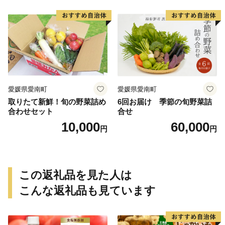
芋 冷やし焼き芋 やきいも 蜜
県 愛南町 青果市場
芋 ほしいも スイートポテト
いも天 サイズミックス 甘い
ねっとり 生芋 新芋 あんのう
いも 甘藷 べにはるか スイー
ツ 国産 糖度 産地直送 農家直
送 数量限定 21000円 愛媛 愛
南 ミッチーのおみかん畑
愛媛県愛南町
愛媛県愛南町
取りたて新鮮！旬の野菜詰め
6回お届け 季節の旬野菜詰
合わせセット
合せ
10,000
60,000
円
円
この返礼品を見た人は
こんな返礼品も見ています