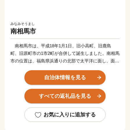
みなみそうまし
南相馬市
南相馬市は、平成18年1月1日、旧小高町、旧鹿島
町、旧原町市の1市2町が合併して誕生しました。南相馬
市の位置は、福島県浜通りの北部で太平洋に面し、面積
は398.58平方kmです。東京からの距離は292kmで、い
わき市と宮城県仙台市のほぼ中間にあります。
自治体情報を見る
5月の最終土曜日から月曜日の3日間、一千有余年の歴
すべての返礼品を見る
史を経て、今なおいきづく伝統の祭り「相馬野馬追」が
開催されます。相馬氏の祖といわれている平将門が下総
国（千葉県北西部）に野馬を放ち、敵兵に見立てて軍事
お気に入りに追加する
訓練を行ったのが始まりと伝えられ、甲冑に身を固めた
500余騎の騎馬武者が腰に太刀、背に旗指物をつけて疾