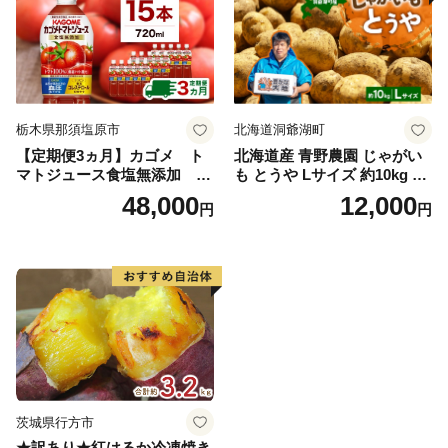
栃木県那須塩原市
北海道洞爺湖町
【定期便3ヵ月】カゴメ ト
北海道産 青野農園 じゃがい
マトジュース食塩無添加 72
も とうや Lサイズ 約10kg 20
0ml PET×15本 1ケース 毎月
26年10月初旬～12月下旬頃お
48,000
12,000
円
円
届く 3ヵ月 3回コース ns001-
届け 先行予約 北海道 ジャガ
005 【 KAGOME 野菜ジュー
イモ トウヤ 馬鈴薯 ポテト 芋
ス 】
いも イモ 黄色 旬 野菜 農作
物 産地直送 お取り寄せ 国産
茨城県行方市
★訳あり★紅はるか冷凍焼き