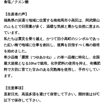
食塩／クエン酸
【生産者の声】
福島県の浜通り地域に位置する南相馬市小高区は、阿武隈山
のふもとで日照量が多く、温暖な気候と豊かな自然に恵まれ
ています。
私たちは震災を乗り越え、かつて旧小高町のシンボルであっ
た紅い梅で地域に仕事を創出し、復興を目指すべく梅の栽培
を始めました。
希少品種「露茜（つゆあかね）」の単一品種に特化し、全国
最大規模となる10haで栽培。化学肥料の使用を抑え、有機肥
料で大切に育てた甘みのある完熟梅を使用し、手作りしてい
ます。
【注意事項】
直射日光、高温多湿を避けて保管して下さい。開封後は10℃
以下で保存して下さい。