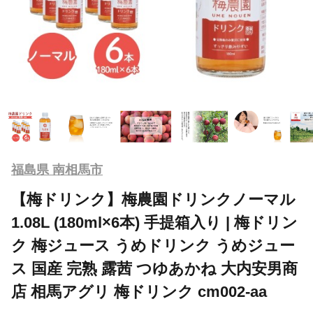
福島県 南相馬市
【梅ドリンク】梅農園ドリンクノーマル
1.08L (180ml×6本) 手提箱入り | 梅ドリン
ク 梅ジュース うめドリンク うめジュー
ス 国産 完熟 露茜 つゆあかね 大内安男商
店 相馬アグリ 梅ドリンク cm002-aa