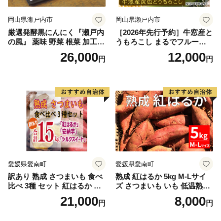
岡山県瀬戸内市
岡山県瀬戸内市
厳選発酵黒にんにく『瀬戸内
［2026年先行予約］牛窓産と
の風』 薬味 野菜 根菜 加工食
うもろこし まるでフルー
品
ツ！最高糖度25度超え 生で
26,000
12,000
円
円
甘い、茹でて美味い！ 黄色
とうもろこし 「桃太郎コー
ン」約4kg（8〜12本入り）
野菜
愛媛県愛南町
愛媛県愛南町
訳あり 熟成 さつまいも 食べ
熟成 紅はるか 5kg M-Lサイ
比べ 3種 セット 紅はるか 安
ズ さつまいも いも 低温熟成
納芋 シルクスイート 合計 15
完全熟成収穫 甘い 糖度 焼き
21,000
8,000
円
円
kg サイズ混合 サツマイモ 焼
芋 やきいも スイートポテト
き芋 干し芋 丸干し 冷凍焼き
おやつ 高糖度 料理 国産 愛媛