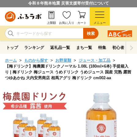
令和８年熊本地震 災害支援寄付受付について
上限額
お気に入り
カート
メニュー
検索
トップ
ランキング
返礼品一覧
まち一覧
特集
初心者ガイド
ホーム
ものから探す
お野菜類
ジュース・加工品
【梅ドリンク】梅農園ドリンクノーマル 1.08L (180ml×6本) 手提箱入
り | 梅ドリンク 梅ジュース うめドリンク うめジュース 国産 完熟 露茜
つゆあかね 大内安男商店 相馬アグリ 梅ドリンク cm002-aa