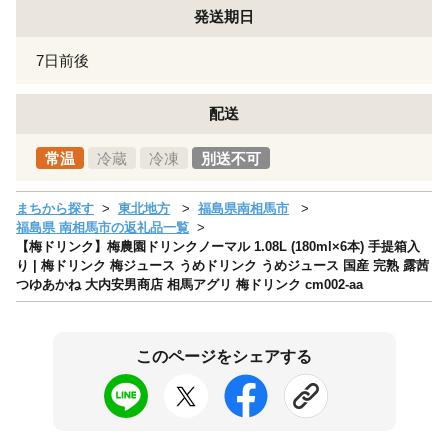
発送期日
7日前後
配送
常温
冷蔵
冷凍
別送不可
まちから探す
東北地方
福島県南相馬市
福島県 南相馬市の返礼品一覧
【梅ドリンク】梅農園ドリンクノーマル 1.08L (180ml×6本) 手提箱入
り | 梅ドリンク 梅ジュース うめドリンク うめジュース 国産 完熟 露茜
つゆあかね 大内安男商店 相馬アグリ 梅ドリンク cm002-aa
このページをシェアする