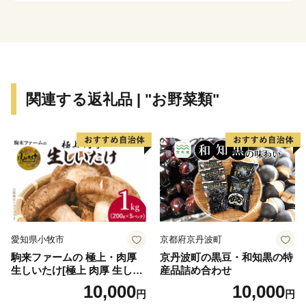
走する豪華絢爛で勇壮な戦国絵巻を繰り広げます。（令
和6年度から開催日程が7月から5月に変更となりまし
た。）
南相馬市は、東日本大震災により多くの尊い命を失
関連する返礼品 | "お野菜類"
い、さらに東京電力福島第一原子力発電所事故による未
曾有の災害を経験しましたが、現在では、生活インフラ
の整備も着々と進み、災害公営住宅の入居が開始され、
居住制限区域及び避難指示解除準備区域の避難指示が平
成28年7月に解除となり復興が目に見えて進んできてい
る状況です。
愛知県小牧市
京都府京丹波町
駒来ファームの 極上・肉厚
京丹波町の黒豆・和知黒の特
生しいたけ[極上 肉厚 生しい
産品詰め合わせ
たけ 生シイタケ 生椎茸 安心
10,000
10,000
円
円
安全 国産 採れたて 新鮮 きの