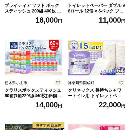
ブライティア ソフト ボック
トイレットペーパー ダブル 9
スティッシュ 200組 400枚 60
6ロール 12個 × 8パック ブラ
箱 日本製 まとめ買い ティッ
ンカ 再生紙 100％ 芯あり 日
16,000
11,000
円
円
シュ リサイクル 長持 防災 常
用品 消耗品 無香料 生活用品
備品 日用雑貨 消耗品 生活必
備蓄 秋田県 能代市 送料無料
需品 備蓄 ペーパー 紙 北海道
《能代製紙》
倶知安町 日用品
栃木県小山市
神奈川県開成町
クラリスボックスティッシュ
クリネックス 長持ちシャワ
60箱(1箱220組(440枚))(5個入
ートイレ用 トイレットペー
り×12セット)【1256759】
パー（ダブル）64ロール(8ロ
14,000
22,000
円
円
ール×8パック) 開成町 トイレ
ットペーパーダブル 日用品
国産 新生活 ダブル SDGs 備
蓄 防災 エコ 消耗品 生活雑貨
生活用品 無香料 トイレット