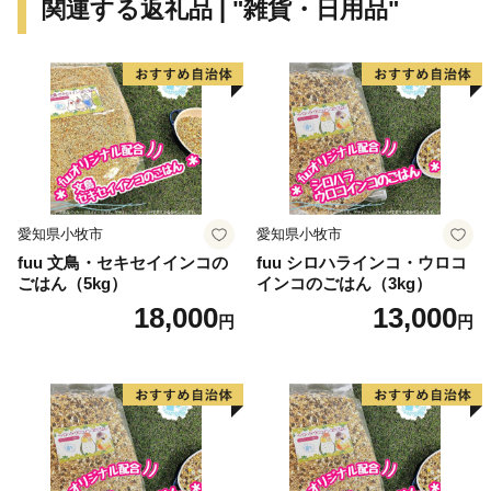
関連する返礼品 | "雑貨・日用品"
ここはあわら市、幸福な福井県にあるちょっと贅沢なま
ちです。
〈プライバシーポリシー（個人情報保護方針）につい
て〉
お客様からいただいた個人情報は、あわら市が責任をも
って管理し、関係法令で定められた場合を除き、第三者
愛知県小牧市
愛知県小牧市
に譲渡したり、提供したりすることはございません。な
fuu 文鳥・セキセイインコの
fuu シロハラインコ・ウロコ
お、お客様からいただいた個人情報は、商品の発送、事
ごはん（5kg）
インコのごはん（3kg）
務連絡、いただいたふるさと納税の使い道に関する報
18,000
13,000
円
円
告、あわら市が主催・出展するふるさと納税関連イベン
ト情報の提供及びあわら市のふるさと納税に関する情報
提供のために使用させていただき、その手段として、電
子メールの配信やパンフレット等の資料の郵送をさせて
いただくことがあります。
御不明な点や、電子メールの配信又は資料の郵送停止等