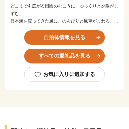
どこまでも広がる田園のむこうに、ゆっくりと夕陽がし
ずむ。
日本海を渡ってきた風に、のんびりと風車がまわる。
あぁ、おもえば「贅沢」な景色かもしれない。
自治体情報を見る
食卓にはいつも、海の幸、山の幸、里のめぐみ。
こんやのお風呂は、どの温泉にしようかな。
すべての返礼品を見る
あぁ、これって「贅沢」な暮らしかもしれない。
おはよう。いい天気やの。気ぃつけて、行ってきねの。
お気に入りに追加する
みんなが声をかけあって、みんながみんなを思いあって
いる。
これがあわらの普通で「ふだん」だけど、
よそから見たらとても豊かで「贅沢」かもしれない。
みなさん、あわららしい贅沢を見つけてください。
そして、どうぞ感じてみてください。