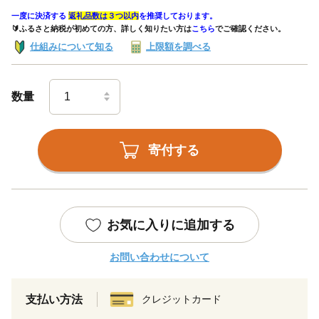
一度に決済する
返礼品数は３つ以内
を推奨しております。
🔰ふるさと納税が初めての方、詳しく知りたい方は
こちら
でご確認ください。
仕組みについて知る
上限額を調べる
数量
寄付する
お気に入りに追加する
お問い合わせについて
支払い方法
クレジットカード