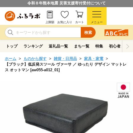
令和８年熊本地震 災害支援寄付受付について
上限額
お気に入り
カート
メニュー
検索
トップ
ランキング
返礼品一覧
まち一覧
特集
初心者ガイド
ホーム
ものから探す
雑貨・日用品
家具・家電
【ブラック】低反発スツール ヴァーサ ／ ゆったり デザイン マットレ
ス オットマン [aw055-a012_01]