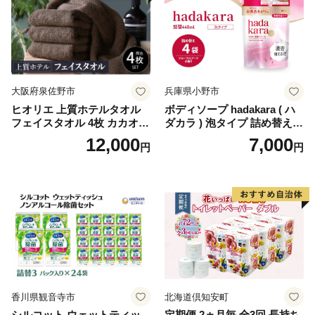
ペーパー ダブル といれっと
ぺーぱー トイレ クレシア ト
イレットペーパー [BDBH002
-1]
大阪府泉佐野市
兵庫県小野市
ヒオリエ 上質ホテルタオル
ボディソープ hadakara ( ハ
フェイスタオル 4枚 カカオ
ダカラ ) 泡タイプ 詰め替え 4
【タオル 泉州タオル 吸水 普
40ml×4袋 ボディーソープ 泡
12,000
7,000
円
円
段使い 無地 シンプル 日用品
ボディソープ 泡 日用品 消耗
ふわふわ ふかふか 家族 たお
品 バス用品 大容量 いい 匂い
る 一人暮らし】
ボディ 保湿 LION ライオン
泡石鹸 石鹸 兵庫 兵庫県 小野
市
香川県観音寺市
北海道倶知安町
シルコット ウェットティッ
定期便 2ヵ月毎 全3回 長持ち