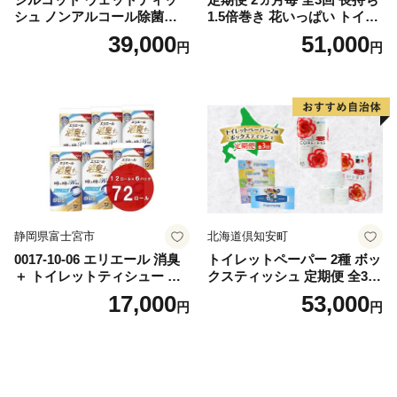
シュ ノンアルコール除菌詰
1.5倍巻き 花いっぱい トイレ
替（43枚×3P）×24袋 日用品
ットペーパー ダブル 45ｍ 計
39,000
51,000
円
円
おもちゃ 拭き取り 手拭き 外
72ロール 全18種 花柄 プリン
出時 お出かけ時 食事前 緑茶
ト ハーブ 香り付き 日本製 ま
カテキン配合
とめ買い 防災 常備品 ペーパ
ー 消耗品 備蓄 送料無料 北海
道 倶知安町 日用品
静岡県富士宮市
北海道倶知安町
0017-10-06 エリエール 消臭
トイレットペーパー 2種 ボッ
＋ トイレットティシュー し
クスティッシュ 定期便 全3
っかり香るフレッシュクリア
回 日本製 まとめ買い 防災
17,000
53,000
円
円
の香り ダブル 12ロール×6パ
常備品 日用雑貨 消耗品 生活
ック 72ロール 25m トイレ
必需品 大容量 備蓄 リサイク
ットペーパー パルプ100％ 消
ル ティッシュ ペーパー まと
臭 防臭 日用品 消耗品 備蓄
め買い 雑貨 倶知安町