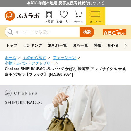
令和８年熊本地震 災害支援寄付受付について
上限額
お気に入り
カート
メニュー
検索
トップ
ランキング
返礼品一覧
まち一覧
特集
初心者ガイド
ホーム
ものから探す
ファッション
小物・カバン・アクセサリー
Chakara SHIFUKUBAG -S- バッグ かばん 静岡茶 アップサイクル 合成
皮革 浜松市【ブラック】 [№5360-7064]