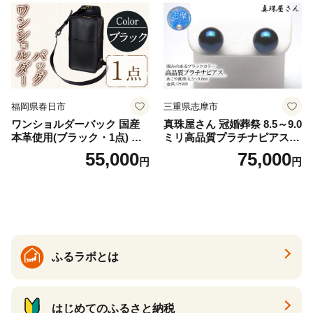
福岡県春日市
三重県志摩市
ワンショルダーバック 国産
真珠屋さん 冠婚葬祭 8.5～9.0
本革使用(ブラック・1点) 鞄
ミリ高品質プラチナピアス P
バック バッグ カバン レザー
t900 志摩産アコヤ真珠 ブラ
55,000
75,000
円
円
国産 日本製 牛革 黒 革 革製
ックパール 黒真珠
品 手作り 男性 女性 レディー
ス メンズ【ksg1307-bk】【Z
enis】
ふるラボとは
はじめてのふるさと納税