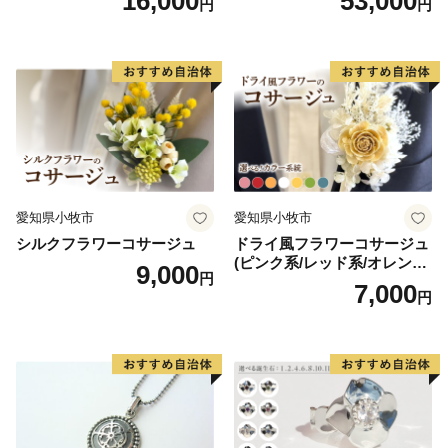
16,000
53,000
円
円
愛知県小牧市
愛知県小牧市
シルクフラワーコサージュ
ドライ風フラワーコサージュ
(ピンク系/レッド系/オレンジ
9,000
円
系/ホワイト系/イエロー系/グ
7,000
円
リーン系/ブルー系）