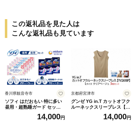
この返礼品を見た人は
こんな返礼品も見ています
香川県観音寺市
京都府宮津市
ソフィ はだおもい 特に多い
グンゼ YG in.T カットオフク
昼用・超熟睡ガード セット
ルーネックスリーブレス【Y
羽付き ナプキン 生理用品 サ
V2618P】Lサイズ クリアベ
14,000
14,000
円
円
ニタリー ユニ・チャーム
ージュ3枚セット [№5716-04
32]