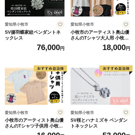
愛知県小牧市
愛知県小牧市
SV揚羽蝶家紋ペンダントネ
小牧市のアーティスト奥山優
ックレス
さんのTシャツ大人用 小牧市
制70周年記念
76,000
18,000
円
円
愛知県小牧市
愛知県小牧市
小牧市のアーティスト奥山優
SV桜とハナミズキ ペンダン
さんのTシャツ子供用 小牧市
トネックレス
制70周年記念