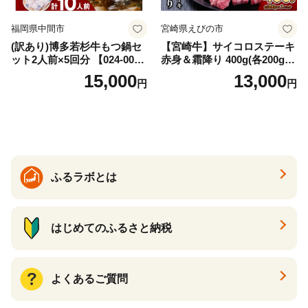
福岡県中間市
宮崎県えびの市
(訳あり)博多若杉牛もつ鍋セ
【宮崎牛】サイコロステーキ
ット2人前×5回分 【024-002
赤身＆霜降り 400g(各200g×
7】
１P 計2P) 真空パック 冷凍
15,000
13,000
円
円
ふるラボとは
はじめてのふるさと納税
よくあるご質問