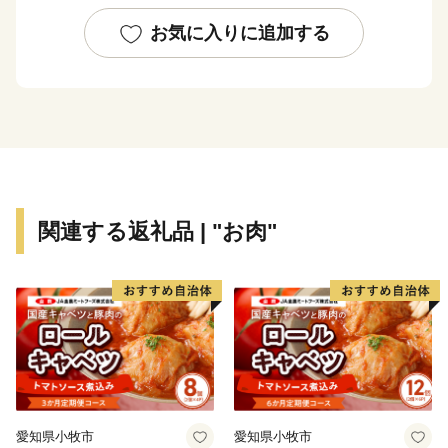
そんな長与町より心をこめて、お礼の品を贈呈いたしま
お気に入りに追加する
す。
皆さまから応援いただきます寄附金につきましては、
「住みたい 住み続けたい 住んでよかった幸福度日本
一のまち」を目指して大切に活用させていただきます。
皆様からの応援よろしくお願いいたします。
関連する返礼品 | "お肉"
※本町は総務省の指定を受けた適正な地方団体です。
【重要】2024/09/26より寄附額変更のお知らせ
日頃より長与町をご支援いただき、誠にありがとうござ
います。
2023年10月からのふるさと納税制度改正に伴い、2024
愛知県小牧市
愛知県小牧市
年9月26日より返礼品の寄附金額を変更させていただく