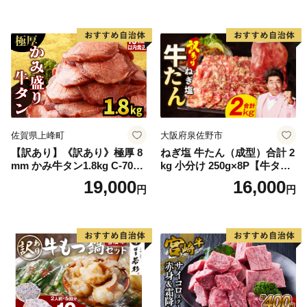
ン塩 牛たん塩 冷凍 焼肉 BB
Q アウトドア バーベキュー
厚切り タン
佐賀県上峰町
大阪府泉佐野市
【訳あり】《訳あり》極厚 8
ねぎ塩 牛たん（成型）合計 2
mm かみ牛タン1.8kg C-709-
kg 小分け 250g×8P【牛タン
AS
牛肉 焼肉用 薄切り 訳あり サ
19,000
16,000
円
円
イズ不揃い】