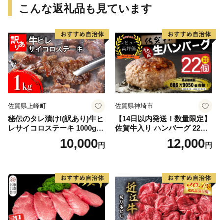
こんな返礼品も見ています
佐賀県上峰町
佐賀県神埼市
秘伝のタレ漬け!(訳あり)牛ヒ
【14日以内発送！数量限定】
レサイコロステーキ 1000g
佐賀牛入り ハンバーグ 22個
【B-1098-AS】
2.6kg(120g×22個)【佐賀牛
10,000
12,000
円
円
黒毛和牛 ブランド牛 九州 ハ
ンバーグ 牛肉 豚肉 国産 お弁
当 おかず 惣菜 おすすめ 人
気】(H083106)