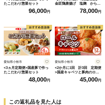
たこだわり惣菜セット
金匠鶏唐揚げ 塩麹 からあ
げ
96,000
78,000
円
円
愛知県小牧市
愛知県小牧市
<3ヵ月定期便>国産豚で作っ
<2か月に1回 計3回 定期便
たこだわり惣菜セット
>国産キャベツと豚肉のロー
ルキャベツ（6P入り）
48,000
45,000
円
円
この返礼品を見た人は