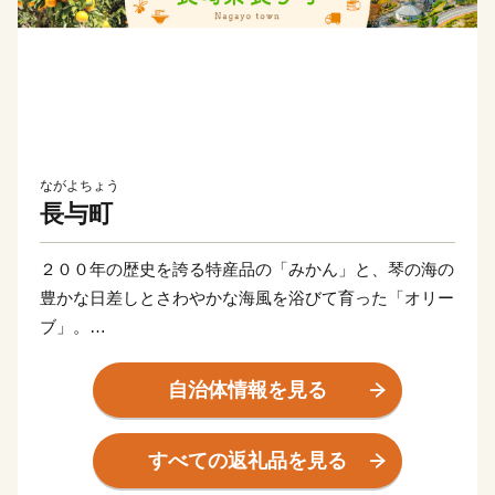
ながよちょう
長与町
２００年の歴史を誇る特産品の「みかん」と、琴の海の
豊かな日差しとさわやかな海風を浴びて育った「オリー
ブ」。
「長与はなんもなかよ」といわれることも多いけれど、
どこにでもあるような、でもここにしかない景色があり
自治体情報を見る
ます。
“自然美” “造形美” に彩られた、住みやすさが自慢の風光
すべての返礼品を見る
明媚な町です。