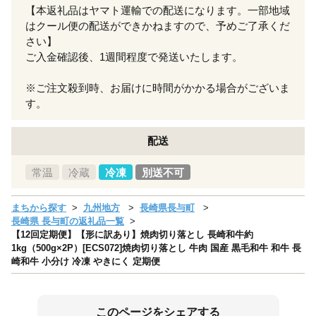
【本返礼品はヤマト運輸での配送になります。一部地域
はクール便の配送ができかねますので、予めご了承くだ
さい】
ご入金確認後、1週間程度で発送いたします。
※ご注文殺到時、お届けに時間がかかる場合がございま
す。
配送
常温
冷蔵
冷凍
別送不可
まちから探す
九州地方
長崎県長与町
長崎県 長与町の返礼品一覧
【12回定期便】【形に訳あり】焼肉切り落とし 長崎和牛約
1kg（500g×2P）[ECS072]焼肉切り落とし 牛肉 国産 黒毛和牛 和牛 長
崎和牛 小分け 冷凍 やきにく 定期便
このページをシェアする