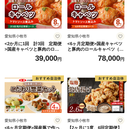
愛知県小牧市
愛知県小牧市
<2か月に1回 計3回 定期便
<6ヶ月定期便>国産キャベツ
>国産キャベツと豚肉のロー
と豚肉のロールキャベツ（4P
ルキャベツ（4P入り）
入り）
39,000
78,000
円
円
愛知県小牧市
愛知県小牧市
<6ヶ月定期便>国産豚で作っ
【2ヶ月に1度、6回定期便】