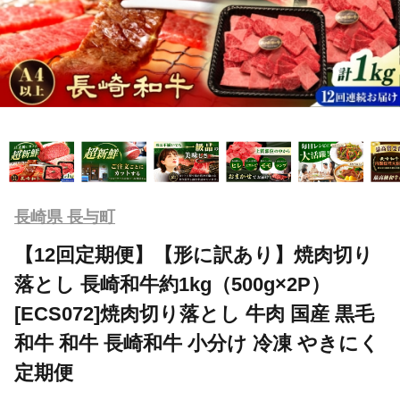
長崎県 長与町
【12回定期便】【形に訳あり】焼肉切り
落とし 長崎和牛約1kg（500g×2P）
[ECS072]焼肉切り落とし 牛肉 国産 黒毛
和牛 和牛 長崎和牛 小分け 冷凍 やきにく
定期便