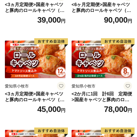
<3ヵ月定期便>国産キャベツ
<6ヶ月定期便>国産キャベツ
運びとなりました。
と豚肉のロールキャベツ（4P
と豚肉のロールキャベツ（6P
入り）
入り）
39,000
90,000
円
円
長与町では、国の定めるルールを順守し、今後もより多
くの方へ魅力あふれる返礼品をお届けできるよう努めて
まいります。
皆様にはご理解いただきますとともに、今後も変わらぬ
ご支援を賜りますと幸いでございます。
引き続きよろしくお願いいたします。
愛知県小牧市
愛知県小牧市
<3ヵ月定期便>国産キャベツ
<2か月に1回 計6回 定期便
と豚肉のロールキャベツ（6P
>国産キャベツと豚肉のロー
入り）
ルキャベツ（4P入り）
45,000
78,000
円
円