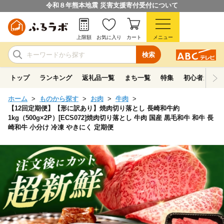
令和８年熊本地震 災害支援寄付受付について
上限額
お気に入り
カート
メニュー
検索
トップ
ランキング
返礼品一覧
まち一覧
特集
初心者ガイド
ホーム
ものから探す
お肉
牛肉
【12回定期便】【形に訳あり】焼肉切り落とし 長崎和牛約
1kg（500g×2P）[ECS072]焼肉切り落とし 牛肉 国産 黒毛和牛 和牛 長
崎和牛 小分け 冷凍 やきにく 定期便