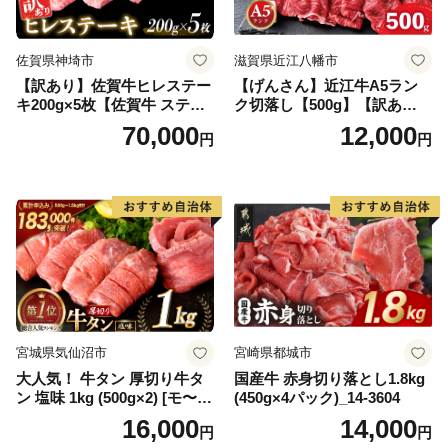
佐賀県神埼市
滋賀県近江八幡市
【訳あり】佐賀牛ヒレステー
【げんさん】近江牛A5ラン
キ200g×5枚【佐賀牛 ステー
ク切落し【500g】【訳あり】
キ ブランド肉 ヒレ肉 フィレ
【DG12W】
70,000
12,000
円
円
肉 ジューシー ヘルシー】(H0
65175)
宮城県気仙沼市
宮崎県都城市
大人気！ 牛タン 厚切り牛タ
国産牛 赤身切り落とし1.8kg
ン 塩味 1kg (500g×2) [モ〜ラ
(450g×4パック)_14-3604
ンド 宮城県 気仙沼市 205646
16,000
14,000
円
円
60] 肉 牛肉 精肉 牛たん 牛タ