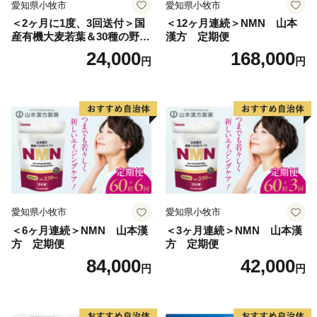
愛知県小牧市
愛知県小牧市
せん。
＜2ヶ月に1度、3回送付＞国
＜12ヶ月連続＞NMN 山本
※特典の写真はイメージです。
産有機大麦若葉＆30種の野
漢方 定期便
菜 山本漢方 定期便
24,000
168,000
円
円
【アクセス】
名古屋から約1時間
・自動車： 知多半島道路利用
・公共交通機関： 最寄駅「内海駅」または「河和駅」
（名古屋鉄道）
※町内⇔河和駅は海っ子バス（コミュニティバス）「南
知多・美浜環状線」が運行
・離島（日間賀島・篠島）へのアクセス
「河和港」と「師崎港」より定期船が運行（名鉄海上
愛知県小牧市
愛知県小牧市
観光船）
＜6ヶ月連続＞NMN 山本漢
＜3ヶ月連続＞NMN 山本漢
方 定期便
方 定期便
84,000
42,000
円
円