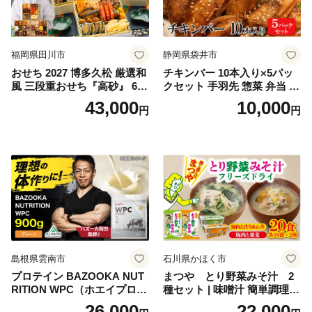
福岡県田川市
静岡県袋井市
おせち 2027 博多久松 厳選和
チキンバー 10本入り×5パッ
風 三段重おせち『高砂』 6.5
クセット 手羽先 惣菜 弁当 お
寸 3段重 2～3人前 おせち料
かず お酒 おつまみ ギフト キ
43,000
10,000
円
円
理 重箱 お正月 冷凍おせち 縁
ャンプ アウトドア キャンプ
起物 祝箸付 福岡 お節 オセチ
飯 保存食 非常食 鶏肉 肉 お
oseti osechi お祝い 迎春おせ
肉 鶏 人気 厳選 静岡県袋井市
ち 本格おせち おせち予約 年
末 年始 お取り寄せ 新春 贅沢
おせち こだわりおせち 惣菜
老舗おせち ふるさと納税お
せち 御節 お節料理 正月 調理
不要 おせち料理2027
島根県雲南市
石川県かほく市
プロテイン BAZOOKA NUT
まつや とり野菜みそ汁 2
RITION WPC（ホエイプロテ
種セット | 味噌汁 簡単調理
イン）＜プレーン＞ 900g｜
お味噌 おみそ みそ とり野菜
26,000
22,000