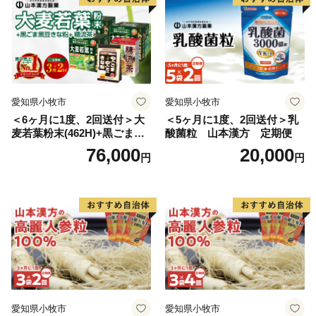
愛知県小牧市
愛知県小牧市
＜6ヶ月に1度、2回送付＞大
＜5ヶ月に1度、2回送付＞乳
麦若葉粉末(462H)+黒ごま黒
酸菌粒 山本漢方 定期便
豆きな粉+ 糖流茶 山本漢
76,000
20,000
円
円
方 定期便
愛知県小牧市
愛知県小牧市