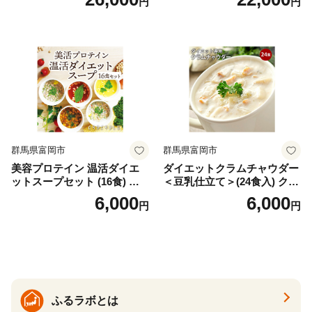
円
円
バズーカ岡田監修・植物由来
時短料理 時短ごはん ご当地
の甘味料使用・国内製造 島
フリーズドライ
根県雲南市/株式会社アルプ
ロン [AIEN005]
群馬県富岡市
群馬県富岡市
美容プロテイン 温活ダイエ
ダイエットクラムチャウダー
ットスープセット (16食) 小
＜豆乳仕立て＞(24食入) クラ
分け スープ 食べ比べ セット
ムチャウダー 豆乳 ダイエッ
6,000
6,000
円
円
詰合せ クラムチャウダー チ
ト スープ プロテイン たんぱ
ゲ コーン ポタージュ トマト
く質 食物繊維 食品 F20E-799
温活 ダイエット 美容 プロテ
イン 食品 F20E-809
ふるラボとは