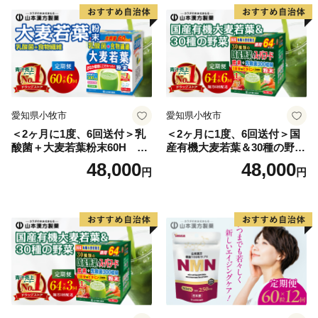
行っております。
ふるさと納税についても南知多町の隠れた魅力を全国
の皆さまに知っていただく一つの手段と考えて取り組ん
でおります。皆さまの温かいご支援をお待ちしておりま
す。5千円以上寄附をしていただいた方には、まちのPR
も兼ねて町の特産品等をお送りさせていただきます。
愛知県小牧市
愛知県小牧市
＜2ヶ月に1度、6回送付＞乳
＜2ヶ月に1度、6回送付＞国
【ご注意】
酸菌＋大麦若葉粉末60H 山
産有機大麦若葉＆30種の野
※特典の送付は、南知多町外にお住まいの方に限らせて
本漢方 定期便
菜 山本漢方 定期便
48,000
48,000
円
円
いただきます。
※特典を受け取ることによる経済的利益については、一
時所得に該当します。
※特典は複数選択いただけます。（1度の申込で最大32
品まで）
※特典のお届けには1～2ヶ月程度かかることがありま
す。
※寄附につきまして、年度内の回数制限は設けておりま