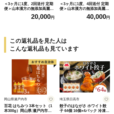
＜3ヶ月に1度、2回送付 定期
＜3ヶ月に1度、4回送付 定期
便＞山本漢方の無添加高麗人
便＞山本漢方の無添加高麗人
参粒
参粒
20,000
40,000
円
円
この返礼品を見た人は
こんな返礼品も見ています
岡山県瀬戸内市
埼玉県日高市
百花 はちみつ 3本セット（1
餃子のはながさ ホワイト餃
本300g）岡山県 瀬戸内市産
子 64個 16個×4パック 冷凍