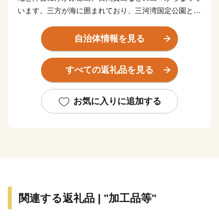
います。三方が海に囲まれており、三河湾国定公園と南
知多県立自然公園に指定されている自然豊かな町です。
その地域特性から県下随一の漁獲量を誇る漁港の町と
自治体情報を見る
して知名度が高く、春にはメバル、夏はマアナゴやマダ
コ、秋にはシラス、冬にはトラフグなど四季折々の魚介
すべての返礼品を見る
類が水揚げされます。
また、日本の渚100選にも選ばれた千鳥ヶ浜がある内
海海水浴場をはじめ、町内には5つの海水浴場があり、
お気に入りに追加する
夏には海水浴客が多く訪れる観光の町です。愛知県を始
め年間300万人以上の観光客が訪れます。
しかし、近年は人口減少、少子高齢化の問題が顕著と
なっており、南海トラフ地震津波避難対策特別強化地域
に指定され、消滅可能性都市に名前が挙がるなど厳しい
現状が突きつけられています。
このような状況であっても、南知多町の交流・移住・
関連する返礼品 | "加工品等"
定住促進ポータルサイト「ウミひとココロ」を開設する
など、南知多町の魅力を全国に向けて発信する取組みを