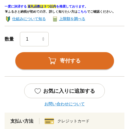
一度に決済する
返礼品数は３つ以内
を推奨しております。
🔰ふるさと納税が初めての方、詳しく知りたい方は
こちら
でご確認ください。
仕組みについて知る
上限額を調べる
数量
寄付する
お気に入りに追加する
お問い合わせについて
支払い方法
クレジットカード