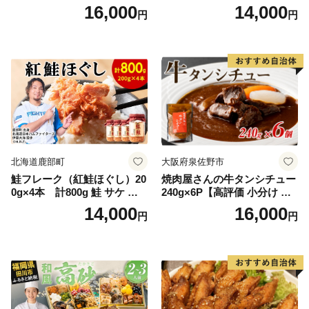
石黒農園 ヨーグルト パン 砂
中華 点心 B級グルメ ご当地
16,000
14,000
円
円
糖の代わり 香り高い いい香
野菜 おつまみ おかず 簡単調
り 季節の花の蜜 トンガリ容
理 時短 リピート 保存 豚肉
器入り
特製 ポーク 大きめ ジューシ
ー ギフト お取り寄せ 日高市
北海道鹿部町
大阪府泉佐野市
鮭フレーク（紅鮭ほぐし）20
焼肉屋さんの牛タンシチュー
0g×4本 計800g 鮭 サケ 鮭
240g×6P【高評価 小分け 惣
ほぐし サケフレーク シャケ
菜 牛たん 一人暮らし 冷凍】
14,000
16,000
円
円
フレーク 鮭フレーク