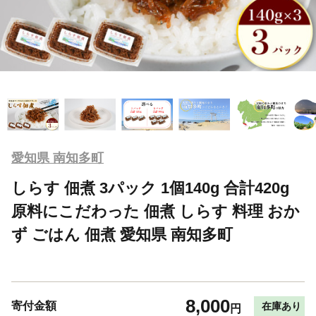
愛知県 南知多町
しらす 佃煮 3パック 1個140g 合計420g
原料にこだわった 佃煮 しらす 料理 おか
ず ごはん 佃煮 愛知県 南知多町
8,000
寄付金額
在庫あり
円