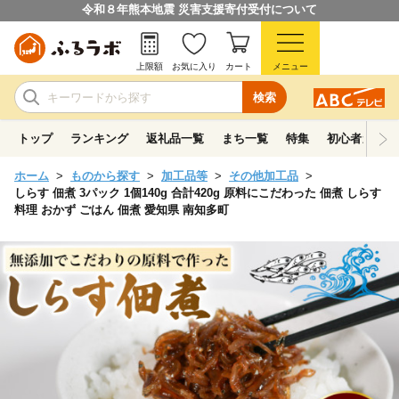
令和８年熊本地震 災害支援寄付受付について
上限額
お気に入り
カート
メニュー
検索
トップ
ランキング
返礼品一覧
まち一覧
特集
初心者ガイド
ホーム
ものから探す
加工品等
その他加工品
しらす 佃煮 3パック 1個140g 合計420g 原料にこだわった 佃煮 しらす
料理 おかず ごはん 佃煮 愛知県 南知多町