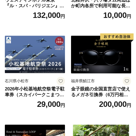
『ル・スパ・パリジエン』選
か町内各所で利用可能な長野
べるボディセラピー90分/1名
原町ふるさと感謝券（3,000
132,000
10,000
円
円
円分）【トラベル 観光 旅行
お土産 群馬県 長野原町 北軽
井沢】
石川県小松市
福井県鯖江市
2026年小松基地航空祭電子駐
金子眼鏡の全国直営店で使え
車券（スカイパークこまつ
るメガネ引換券（6万円相
翼） 駐車場 シャトルバスの
当） Platinum
29,000
200,000
円
円
りばすぐ 石川県 小松市