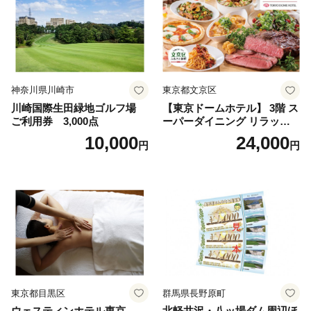
神奈川県川崎市
東京都文京区
川崎国際生田緑地ゴルフ場
【東京ドームホテル】 3階 ス
ご利用券 3,000点
ーパーダイニング リラッサ
ランチブッフェ お食事券 大
10,000
24,000
円
円
人1名様分 関東 東京 ご利用
券 ランチ 昼食 食事券 レスト
ラン ブッフェ 東京都 お食事
券
東京都目黒区
群馬県長野原町
ウェスティンホテル東京
北軽井沢・八ッ場ダム周辺ほ