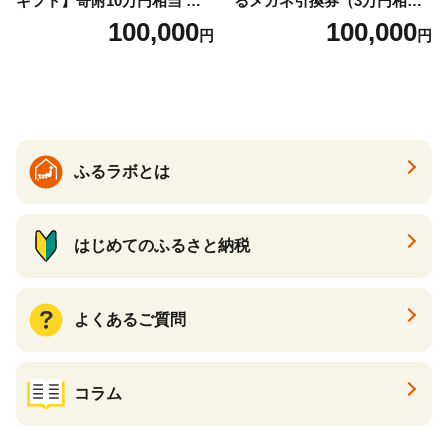
ギフト】寄附10万円相当 あ
るメガネ引換券（3万円相
とから選べる！ ギフト いく
当） Bronze
100,000
100,000
円
円
ら ほたて 海鮮 牛肉 別海町
ケーキ アイス （ 後から 選べ
る カタログ カタログポイン
ト カタログギフト あとから
カタログ あとからカタログ
ポイント あとからカタログ
ギフト ふるさと納税 ）
ふるラボとは
はじめてのふるさと納税
よくあるご質問
コラム