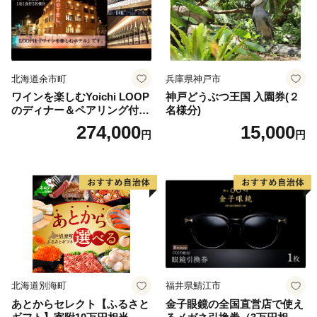
北海道余市町
兵庫県神戸市
ワインを楽しむYoichi LOOP
神戸どうぶつ王国 入園券(２
のディナー＆ペアリング付宿
名様分)
泊プラン＜デラックスツイン
274,000
15,000
円
円
＞
北海道別海町
福井県鯖江市
あとからセレクト【ふるさと
金子眼鏡の全国直営店で使え