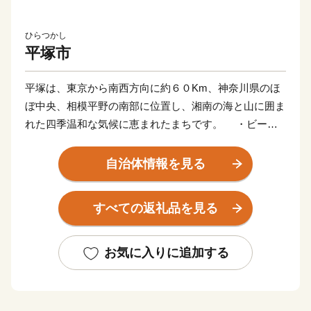
ひらつかし
平塚市
平塚は、東京から南西方向に約６０Km、神奈川県のほ
ぼ中央、相模平野の南部に位置し、湘南の海と山に囲ま
れた四季温和な気候に恵まれたまちです。 ・ビーチ
スポーツで賑わう浜辺や、おしゃれなカフェが並び、湘
南の風を感じる海岸エリア ・たくさんの人が集い楽
自治体情報を見る
しむ七夕まつりや週末のマルシェ ・市民が憩う総合
公園をはじめとするたくさんの公園や、安心して子ども
すべての返礼品を見る
を産み育てることのできる手厚い子育て支援や施設
平塚には、大切な人と共に訪れ、共に楽しみたい場所や
空間、時間がたくさんあります。 平塚は、ほかの湘
お気に入りに追加する
南の都市と比べるとちょっと庶民的かもしれません。
でも、人と人とのあたたかなつながりを感じ、大切な
人との絆を育みながら暮らすことが、この街ではできま