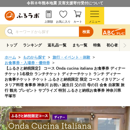
令和８年熊本地震 災害支援寄付受付について
上限額
お気に入り
カート
メニュー
検索
トップ
ランキング
返礼品一覧
まち一覧
特集
初心者ガイド
ホーム
ものから探す
旅行・イベント・体験
お食事券・入場券・優待券
【ふるさと納税限定】 コース Onda cucina italiana お食事券 ディナー
チケット1名様分 ランチチケット ディナーチケット ランチ ディナー
お食事チケット チケット ふるさと納税限定 限定 コース イタリアン イ
タリア料理 食事券 神奈川 お祝い 誕生日 父の日 母の日 会食 自家製 旅
行 観光 プレゼント サプライズ 特別 ふるさと納税お食事券 神奈川県
平塚市