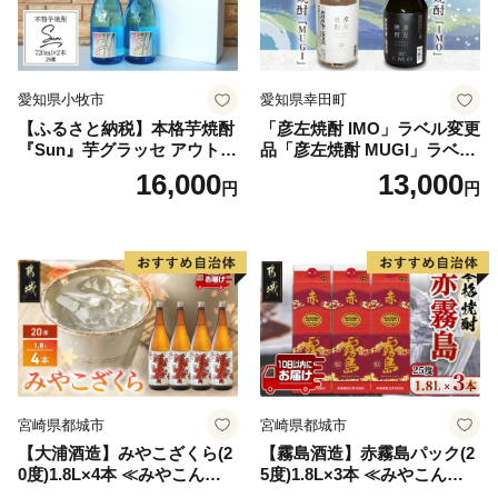
愛知県小牧市
愛知県幸田町
【ふるさと納税】本格芋焼酎
「彦左焼酎 IMO」ラベル変更
『Sun』芋グラッセ アウトド
品「彦左焼酎 MUGI」ラベル
ア ソロキャンプ ベランピン
変更品 飲み比べ セット 合計
16,000
13,000
円
円
グ 巣ごもり 就労支援
2本 720ml×各1本 25度 焼酎
お酒 麦焼酎 芋焼酎
宮崎県都城市
宮崎県都城市
【大浦酒造】みやこざくら(2
【霧島酒造】赤霧島パック(2
0度)1.8L×4本 ≪みやこんじょ
5度)1.8L×3本 ≪みやこんじょ
特急便≫_AD-0771
特急便≫_23-07-K03P-1800-3