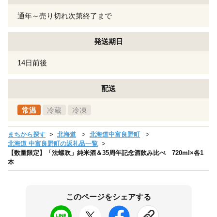
通年～売り切れ次第終了まで
発送期日
14日前後
配送
常温
冷蔵
冷凍
まちから探す
北海道
北海道中富良野町
北海道 中富良野町の返礼品一覧
【数量限定】「法螺吹」純米酒＆35周年記念酒飲み比べ 720ml×各1
本
このページをシェアする