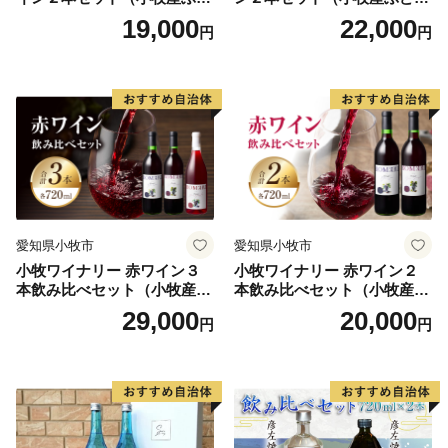
引き続き、ふるさと納税を活用して、豊かな自然・景
う100％使用）
100％使用）
19,000
22,000
円
円
観、田園風景、安全な農作物などを守っていくととも
に、観光業の発展、女性の輝く社会の推進、子育て支
援、子どもたちの夢をかなえていきたいと思いますの
で、みなさまのご支援をよろしくお願いいたします。
愛知県小牧市
愛知県小牧市
小牧ワイナリー 赤ワイン３
小牧ワイナリー 赤ワイン２
本飲み比べセット（小牧産ぶ
本飲み比べセット（小牧産ぶ
どう100％使用）
どう100％使用）
29,000
20,000
円
円