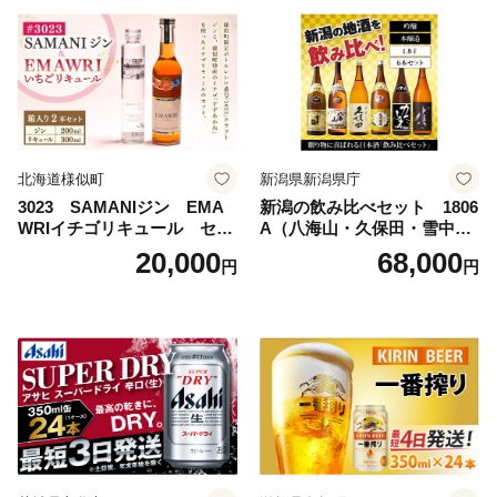
uper dry 11回 缶ビール 缶 ギ
フト 内祝い 茨城県守谷市 送
料無料
北海道様似町
新潟県新潟県庁
3023 SAMANIジン EMA
新潟の飲み比べセット 1806
WRIイチゴリキュール セッ
A（八海山・久保田・雪中
ト（箱入り）【大人の味 酒
梅・越乃寒梅・かたふね・千
20,000
68,000
円
円
お酒 洋酒 スピリッツ クラフ
代の光）
トジン 国産 sake SAKE gin
GIN liqueur LIQUEUR お酒
セット 詰め合わせ カクテル
ソーダ割り アルコール ロッ
ク ソーダ ジントニック 】