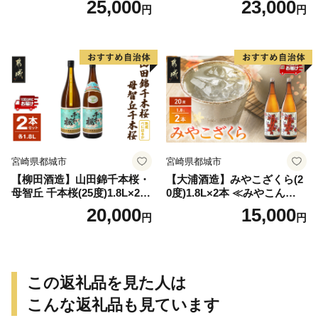
25,000
23,000
円
円
-Q
宮崎県都城市
宮崎県都城市
【柳田酒造】山田錦千本桜・
【大浦酒造】みやこざくら(2
母智丘 千本桜(25度)1.8L×2本
0度)1.8L×2本 ≪みやこんじょ
≪みやこんじょ特急便≫_AC
特急便≫_MJ-0771
20,000
15,000
円
円
-0751
この返礼品を見た人は
こんな返礼品も見ています