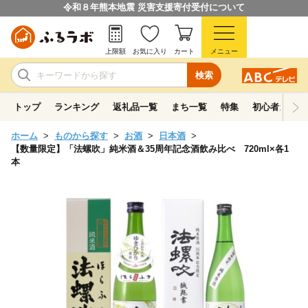
令和８年熊本地震 災害支援寄付受付について
上限額
お気に入り
カート
メニュー
検索
トップ
ランキング
返礼品一覧
まち一覧
特集
初心者ガイド
ホーム
ものから探す
お酒
日本酒
【数量限定】「法螺吹」純米酒＆35周年記念酒飲み比べ 720ml×各1
本