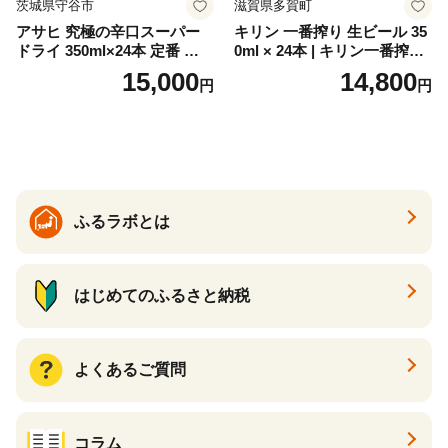
茨城県守谷市
滋賀県多賀町
アサヒ 究極の辛口スーパー
キリン 一番搾り 生ビール 35
ドライ 350ml×24本 定番 ビー
0ml × 24本 | キリン一番搾り
ル 缶ビール 酒 お酒 アルコー
キリンビール 一番搾り ビー
15,000
14,800
円
円
ル 辛口
ル 24缶 きりんいちばんしぼ
り キリン一番搾り びーる 1
ケース 24缶 24本 キリン一番
搾り KIRIN きりん 麒麟 キリ
ン一番搾り いちばんしぼり
キリン一番搾り 父の日 ちち
の日
ふるラボとは
はじめてのふるさと納税
よくあるご質問
コラム