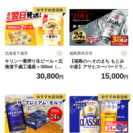
北海道千歳市
福島県本宮市
キリン一番搾り生ビール＜北
【福島のへそのまち もとみ
海道千歳工場産＞350ml（24
や産】アサヒスーパードライ
本） 2ケース
350ml×24本 合計8.4L 1ケー
30,800
15,000
円
円
ス アルコール度数5% 缶ビー
ル お酒 ビール アサヒ スーパ
ードライ super dry 24缶 辛
口 送料無料 カメイ 本宮市
【07214-0206】