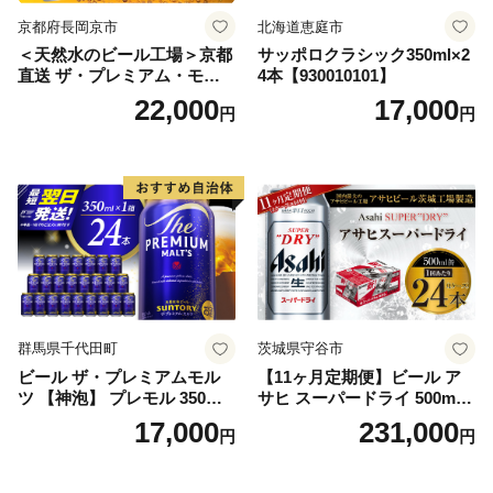
京都府長岡京市
北海道恵庭市
＜天然水のビール工場＞京都
サッポロクラシック350ml×2
直送 ザ・プレミアム・モル
4本【930010101】
ツ 350ml×24本 プレモル [149
22,000
17,000
円
円
5]
群馬県千代田町
茨城県守谷市
ビール ザ・プレミアムモル
【11ヶ月定期便】ビール ア
ツ 【神泡】 プレモル 350ml
サヒ スーパードライ 500ml 2
× 24本 サントリー〈天然水の
4本 1ケース×11ヶ月 | アサヒ
17,000
231,000
円
円
ビール工場〉群馬※沖縄・離
ビール 究極の辛口 酒 お酒 ア
島地域へのお届け不可
ルコール 生ビール Asahi ア
サヒビール スーパードライ s