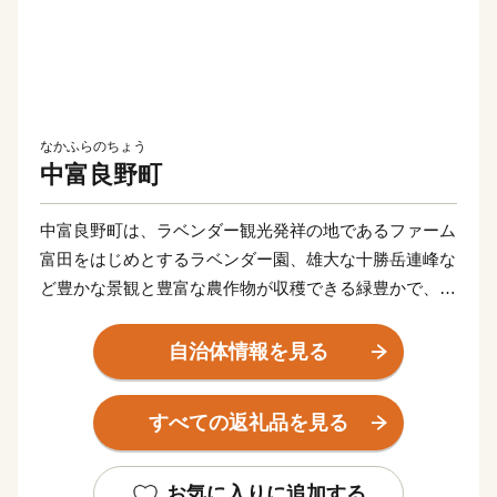
なかふらのちょう
中富良野町
中富良野町は、ラベンダー観光発祥の地であるファーム
富田をはじめとするラベンダー園、雄大な十勝岳連峰な
ど豊かな景観と豊富な農作物が収穫できる緑豊かで、の
どかな田園の町です。
また、クリーン農業推進の町を宣言し、ふるさと納税
自治体情報を見る
ではみなさまにメロン、米など安全安心な農作物を返礼
品としてお届けしてまいりました。夏は寒暖差が激し
すべての返礼品を見る
く、糖度の高いメロン、湿度が低く冷涼な気候により可
能な減農薬クリーン米をみなさまにご提供しておりま
す。
お気に入りに追加する