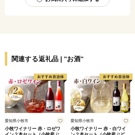
いま、中富良野町では、これまでの取組が芽を出し始
めました。ひとつは「教育の推進」です。2026年4月よ
り、義務教育9年間をひとまとまりとして捉え、指導の
一貫性や学びの系統性を重視した「ラベンダーの杜 中
富良野町立なかふらの学園」が開校。「創る人」を育
み、未来の世界に向けて主体的に物事を始められる人を
目指す『Nプロジェクト』に取り組んでいます。
関連する返礼品 | "お酒"
そして、「農業と観光の推進」です。中富良野駅前に
観光拠点施設を整備し、季節型・通過型観光からの脱
却、町の産業と人を活かした体験・滞在型観光を目指
し、観光拠点施設を核とした中富良野らしい持続可能な
観光地域づくりに取り組んでいます。
また、自然と景観に恵まれている北星山（ほくせいや
ま）において日本航空株式会社との連携協定により、
JALオーベルジュを開業いたします。ぜひ、中富良野町
愛知県小牧市
愛知県小牧市
にお越しいただき、中富良野町の風景・農産物をゆっく
小牧ワイナリー 赤・ロゼワ
小牧ワイナリー 赤・白ワイ
りとした時間の中でお楽しみください。
イン２本セット（小牧産ぶど
ン２本セット（小牧産ぶどう