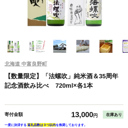
北海道 中富良野町
【数量限定】「法螺吹」純米酒＆35周年
記念酒飲み比べ 720ml×各1本
13,000
寄付金額
在庫あり
円
一度に決済する
返礼品数は３つ以内
を推奨しております。