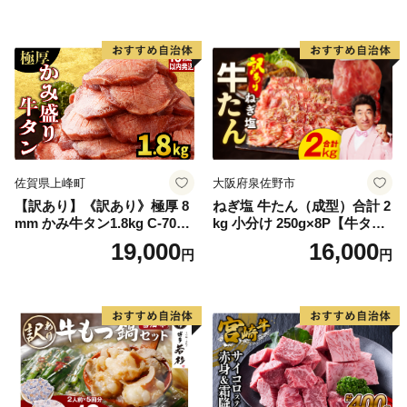
ン塩 牛たん塩 冷凍 焼肉 BB
Q アウトドア バーベキュー
厚切り タン
佐賀県上峰町
大阪府泉佐野市
【訳あり】《訳あり》極厚 8
ねぎ塩 牛たん（成型）合計 2
mm かみ牛タン1.8kg C-709-
kg 小分け 250g×8P【牛タン
AS
牛肉 焼肉用 薄切り 訳あり サ
19,000
16,000
円
円
イズ不揃い】