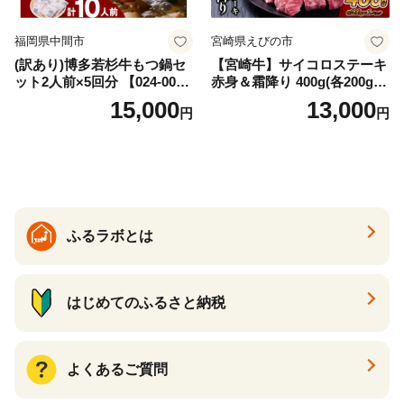
福岡県中間市
宮崎県えびの市
(訳あり)博多若杉牛もつ鍋セ
【宮崎牛】サイコロステーキ
ット2人前×5回分 【024-002
赤身＆霜降り 400g(各200g×
7】
１P 計2P) 真空パック 冷凍
15,000
13,000
円
円
ふるラボとは
はじめてのふるさと納税
よくあるご質問