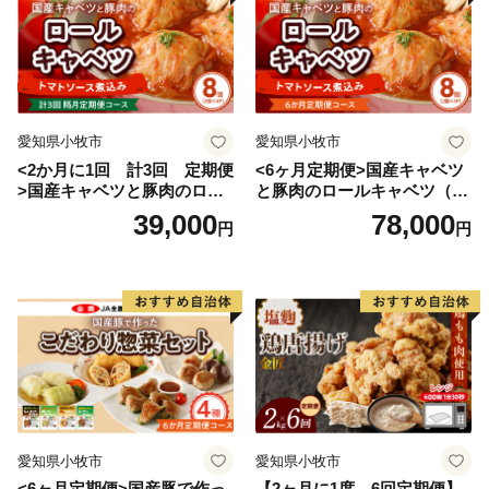
愛知県小牧市
愛知県小牧市
<2か月に1回 計3回 定期便
<6ヶ月定期便>国産キャベツ
>国産キャベツと豚肉のロー
と豚肉のロールキャベツ（4P
ルキャベツ（4P入り）
入り）
39,000
78,000
円
円
愛知県小牧市
愛知県小牧市
<6ヶ月定期便>国産豚で作っ
【2ヶ月に1度、6回定期便】