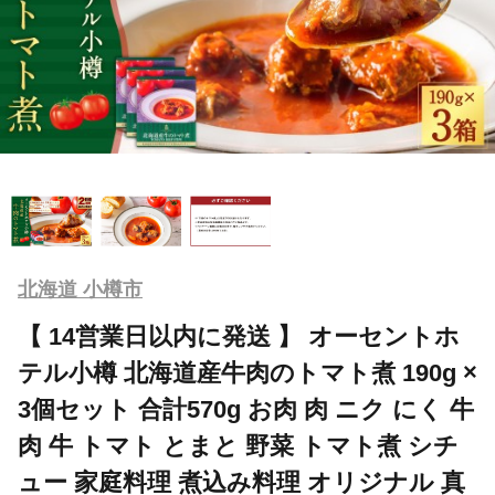
北海道 小樽市
【 14営業日以内に発送 】 オーセントホ
テル小樽 北海道産牛肉のトマト煮 190g ×
3個セット 合計570g お肉 肉 ニク にく 牛
肉 牛 トマト とまと 野菜 トマト煮 シチ
ュー 家庭料理 煮込み料理 オリジナル 真