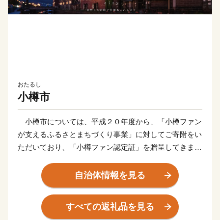
おたるし
小樽市
小樽市については、平成２０年度から、「小樽ファン
が支えるふるさとまちづくり事業」に対してご寄附をい
ただいており、「小樽ファン認定証」を贈呈してきまし
たが、平成２８年４月１日から、寄附者が選択できる事
業（使い道）を増やした他、お礼の品を贈呈することと
自治体情報を見る
いたしました。
小樽市の歴史ある伝統を保持しつつ、快適で持続的な
すべての返礼品を見る
まちづくりを実現するために、皆様からのご支援・ご協