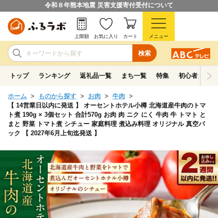
令和８年熊本地震 災害支援寄付受付について
上限額
お気に入り
カート
メニュー
検索
トップ
ランキング
返礼品一覧
まち一覧
特集
初心者ガイド
ホーム
ものから探す
お肉
牛肉
【 14営業日以内に発送 】 オーセントホテル小樽 北海道産牛肉のトマ
ト煮 190g × 3個セット 合計570g お肉 肉 ニク にく 牛肉 牛 トマト と
まと 野菜 トマト煮 シチュー 家庭料理 煮込み料理 オリジナル 真空パ
ック 【 2027年6月上旬迄発送 】