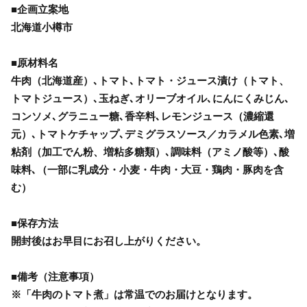
■企画立案地
北海道小樽市
■原材料名
牛肉（北海道産）､トマト､トマト・ジュース漬け（トマト、
トマトジュース）､玉ねぎ､オリーブオイル､にんにくみじん､
コンソメ､グラニュー糖､香辛料､レモンジュース（濃縮還
元）､トマトケチャップ､デミグラスソース／カラメル色素､増
粘剤（加工でん粉、増粘多糖類）､調味料（アミノ酸等）､酸
味料､（一部に乳成分・小麦・牛肉・大豆・鶏肉・豚肉を含
む）
■保存方法
開封後はお早目にお召し上がりください。
■備考（注意事項）
※「牛肉のトマト煮」は常温でのお届けとなります。