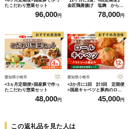
たこだわり惣菜セット
金匠鶏唐揚げ 塩麹 からあ
げ
96,000
78,000
円
円
愛知県小牧市
愛知県小牧市
<3ヵ月定期便>国産豚で作っ
<2か月に1回 計3回 定期便
たこだわり惣菜セット
>国産キャベツと豚肉のロー
ルキャベツ（6P入り）
48,000
45,000
円
円
この返礼品を見た人は