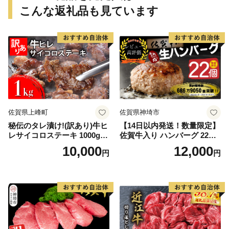
こんな返礼品も見ています
佐賀県上峰町
佐賀県神埼市
秘伝のタレ漬け!(訳あり)牛ヒ
【14日以内発送！数量限定】
レサイコロステーキ 1000g
佐賀牛入り ハンバーグ 22個
【B-1098-AS】
2.6kg(120g×22個)【佐賀牛
10,000
12,000
円
円
黒毛和牛 ブランド牛 九州 ハ
ンバーグ 牛肉 豚肉 国産 お弁
当 おかず 惣菜 おすすめ 人
気】(H083106)