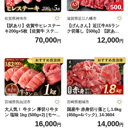
佐賀県神埼市
滋賀県近江八幡市
【訳あり】佐賀牛ヒレステー
【げんさん】近江牛A5ラン
キ200g×5枚【佐賀牛 ステー
ク切落し【500g】【訳あり】
キ ブランド肉 ヒレ肉 フィレ
【DG12W】
70,000
12,000
円
円
肉 ジューシー ヘルシー】(H0
65175)
宮城県気仙沼市
宮崎県都城市
大人気！ 牛タン 厚切り牛タ
国産牛 赤身切り落とし1.8kg
ン 塩味 1kg (500g×2) [モ〜ラ
(450g×4パック)_14-3604
ンド 宮城県 気仙沼市 205646
16,000
14,000
円
円
60] 肉 牛肉 精肉 牛たん 牛タ