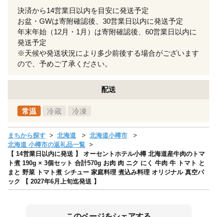
決済から14営業日以内を目安に発送予定
お盆・GWは寄附確認後、30営業日以内に発送予定
年末年始（12月・1月）は寄附確認後、60営業日以内に
発送予定
※天候や発送状況により多少前後する場合がございます
ので、予めご了承ください。
配送
常温
冷蔵
冷凍
まちから探す
北海道
北海道小樽市
北海道 小樽市の返礼品一覧
【 14営業日以内に発送 】 オーセントホテル小樽 北海道産牛肉のトマ
ト煮 190g × 3個セット 合計570g お肉 肉 ニク にく 牛肉 牛 トマト と
まと 野菜 トマト煮 シチュー 家庭料理 煮込み料理 オリジナル 真空パ
ック 【 2027年6月上旬迄発送 】
このページをシェアする