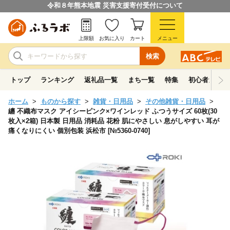
令和８年熊本地震 災害支援寄付受付について
上限額
お気に入り
カート
メニュー
検索
トップ
ランキング
返礼品一覧
まち一覧
特集
初心者ガイド
ホーム
ものから探す
雑貨・日用品
その他雑貨・日用品
纏 不織布マスク アイシーピンク×ワインレッド ふつうサイズ 60枚(30
枚入×2箱) 日本製 日用品 消耗品 花粉 肌にやさしい 息がしやすい 耳が
痛くなりにくい 個別包装 浜松市 [№5360-0740]