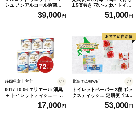
シュ ノンアルコール除菌詰
1.5倍巻き 花いっぱい トイレ
替（43枚×3P）×24袋 日用品
ットペーパー ダブル 45ｍ 計
39,000
51,000
円
円
おもちゃ 拭き取り 手拭き 外
72ロール 全18種 花柄 プリン
出時 お出かけ時 食事前 緑茶
ト ハーブ 香り付き 日本製 ま
カテキン配合
とめ買い 防災 常備品 ペーパ
ー 消耗品 備蓄 送料無料 北海
道 倶知安町 日用品
静岡県富士宮市
北海道倶知安町
0017-10-06 エリエール 消臭
トイレットペーパー 2種 ボッ
＋ トイレットティシュー し
クスティッシュ 定期便 全3
っかり香るフレッシュクリア
回 日本製 まとめ買い 防災
17,000
53,000
円
円
の香り ダブル 12ロール×6パ
常備品 日用雑貨 消耗品 生活
ック 72ロール 25m トイレ
必需品 大容量 備蓄 リサイク
ットペーパー パルプ100％ 消
ル ティッシュ ペーパー まと
臭 防臭 日用品 消耗品 備蓄
め買い 雑貨 倶知安町