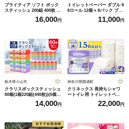
ブライティア ソフト ボック
トイレットペーパー ダブル 9
スティッシュ 200組 400枚 60
6ロール 12個 × 8パック ブラ
箱 日本製 まとめ買い ティッ
ンカ 再生紙 100％ 芯あり 日
16,000
11,000
円
円
シュ リサイクル 長持 防災 常
用品 消耗品 無香料 生活用品
備品 日用雑貨 消耗品 生活必
備蓄 秋田県 能代市 送料無料
需品 備蓄 ペーパー 紙 北海道
《能代製紙》
倶知安町 日用品
栃木県小山市
神奈川県開成町
クラリスボックスティッシュ
クリネックス 長持ちシャワ
60箱(1箱220組(440枚))(5個入
ートイレ用 トイレットペー
り×12セット)【1256759】
パー（ダブル）64ロール(8ロ
14,000
22,000
円
円
ール×8パック) 開成町 トイレ
ットペーパーダブル 日用品
国産 新生活 ダブル SDGs 備
蓄 防災 エコ 消耗品 生活雑貨
生活用品 無香料 トイレット