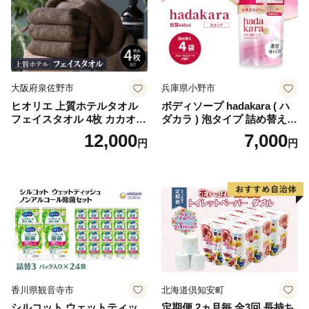
ペーパー ダブル といれっと
ぺーぱー トイレ クレシア ト
イレットペーパー [BDBH002
-1]
大阪府泉佐野市
兵庫県小野市
ヒオリエ 上質ホテルタオル
ボディソープ hadakara ( ハ
フェイスタオル 4枚 カカオ
ダカラ ) 泡タイプ 詰め替え 4
【タオル 泉州タオル 吸水 普
40ml×4袋 ボディーソープ 泡
12,000
7,000
円
円
段使い 無地 シンプル 日用品
ボディソープ 泡 日用品 消耗
ふわふわ ふかふか 家族 たお
品 バス用品 大容量 いい 匂い
る 一人暮らし】
ボディ 保湿 LION ライオン
泡石鹸 石鹸 兵庫 兵庫県 小野
市
香川県観音寺市
北海道倶知安町
シルコット ウェットティッ
定期便 2ヵ月毎 全3回 長持ち