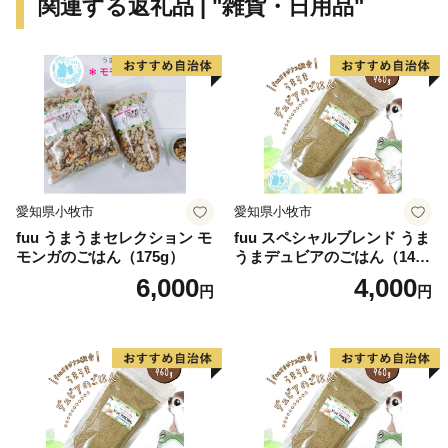
関連する返礼品 | "雑貨・日用品"
施設も年々充実しています。
さらに豊かな自然環境と都市部の調和、温暖な気候、魅
力ある食文化などにより、近年、観光地としての人気も
高まっています。
愛知県小牧市
愛知県小牧市
fuu うまうまセレクション モ
fuu スペシャルブレンド うま
モンガのごはん（175g）
うまデュビアのごはん（140
g）
6,000
4,000
円
円