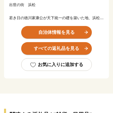
出世の街 浜松
若き日の徳川家康公が天下統一の礎を築いた地、浜松。
その後も水野忠邦など歴代城主の多くが幕府の要職への
出世しました。
自治体情報を見る
近代では、世界的な研究者や技術者、音楽家や芸術家を
輩出したほか、世界に名高い多くの企業が、浜松から生
すべての返礼品を見る
まれています。
浜松市は東京と大阪のほぼ中央に位置する、人口約80万
お気に入りに追加する
人の政令指定都市。北は天竜の美林、南は遠州灘、西は
浜名湖、東は天竜川と多様な自然に恵まれた土地です。
そして、旺盛なチャレンジ精神と起業意識の高い風土に
よって、オートバイ・繊維・楽器といった産業が集積す
る「ものづくりの街」でもあります。
世界トップレベルの企業を輩出し、体験できる産業観光