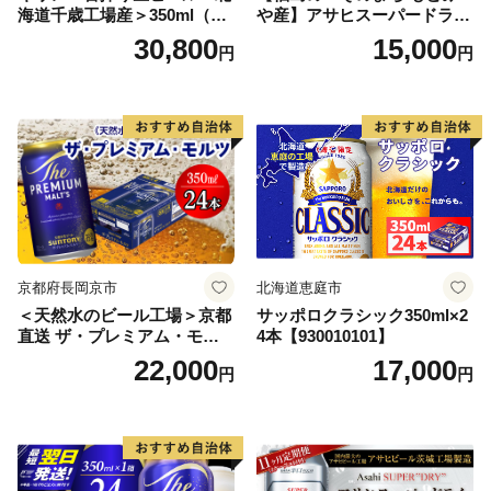
海道千歳工場産＞350ml（24
や産】アサヒスーパードライ
本） 2ケース
350ml×24本 合計8.4L 1ケー
30,800
15,000
円
円
ス アルコール度数5% 缶ビー
ル お酒 ビール アサヒ スーパ
ードライ super dry 24缶 辛
口 送料無料 カメイ 本宮市
【07214-0206】
京都府長岡京市
北海道恵庭市
＜天然水のビール工場＞京都
サッポロクラシック350ml×2
直送 ザ・プレミアム・モル
4本【930010101】
ツ 350ml×24本 プレモル [149
22,000
17,000
円
円
5]