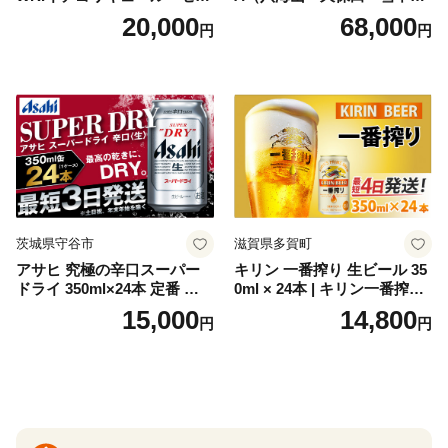
ト（箱入り）【大人の味 酒
梅・越乃寒梅・かたふね・千
20,000
68,000
円
円
お酒 洋酒 スピリッツ クラフ
代の光）
トジン 国産 sake SAKE gin
GIN liqueur LIQUEUR お酒
セット 詰め合わせ カクテル
ソーダ割り アルコール ロッ
ク ソーダ ジントニック 】
茨城県守谷市
滋賀県多賀町
アサヒ 究極の辛口スーパー
キリン 一番搾り 生ビール 35
ドライ 350ml×24本 定番 ビー
0ml × 24本 | キリン一番搾り
ル 缶ビール 酒 お酒 アルコー
キリンビール 一番搾り ビー
15,000
14,800
円
円
ル 辛口
ル 24缶 きりんいちばんしぼ
り キリン一番搾り びーる 1
ケース 24缶 24本 キリン一番
搾り KIRIN きりん 麒麟 キリ
ン一番搾り いちばんしぼり
キリン一番搾り 父の日 ちち
の日