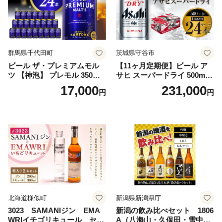
群馬県千代田町
茨城県守谷市
ビール ザ・プレミアムモル
【11ヶ月定期便】ビール ア
ツ 【神泡】 プレモル 350ml
サヒ スーパードライ 500ml 2
× 24本 サントリー〈天然水の
4本 1ケース×11ヶ月 | アサヒ
17,000
231,000
円
円
ビール工場〉群馬※沖縄・離
ビール 究極の辛口 酒 お酒 ア
島地域へのお届け不可
ルコール 生ビール Asahi ア
サヒビール スーパードライ s
uper dry 11回 缶ビール 缶 ギ
フト 内祝い 茨城県守谷市 送
料無料
北海道様似町
新潟県新潟県庁
3023 SAMANIジン EMA
新潟の飲み比べセット 1806
WRIイチゴリキュール セッ
A（八海山・久保田・雪中