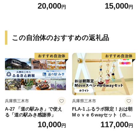
≪みやこんじょ特急便≫_AC
特急便≫_MJ-0771
20,000
15,000
円
円
-0751
この自治体のおすすめの返礼品
兵庫県三木市
兵庫県三木市
A-27 「道の駅みき」で使え
FLA-1 ふるラボ限定！おは朝
る「道の駅みき感謝券」
Mｏｖｅ６wayセット（ホワ
イト）
10,000
117,000
円
円