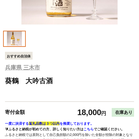
おすすめ自治体
兵庫県 三木市
葵鶴 大吟古酒
18,000
寄付金額
在庫あり
円
一度に決済する
返礼品数は３つ以内
を推奨しております。
🔰ふるさと納税が初めての方、詳しく知りたい方は
こちら
でご確認ください。
ふるさと納税では原則として自己負担額の2,000円を除いた全額が控除の対象となり