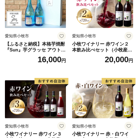
愛知県小牧市
愛知県小牧市
【ふるさと納税】本格芋焼酎
小牧ワイナリー 赤ワイン２
『Sun』芋グラッセ アウトド
本飲み比べセット（小牧産ぶ
ア ソロキャンプ ベランピン
どう100％使用）
16,000
20,000
円
円
グ 巣ごもり 就労支援
愛知県小牧市
愛知県小牧市
小牧ワイナリー 赤ワイン３
小牧ワイナリー 赤・白ワイ