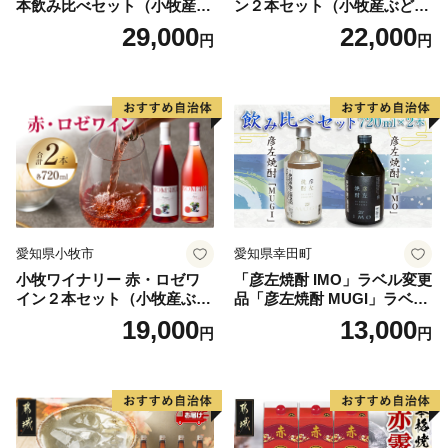
本飲み比べセット（小牧産ぶ
ン２本セット（小牧産ぶどう
どう100％使用）
100％使用）
29,000
22,000
円
円
愛知県小牧市
愛知県幸田町
小牧ワイナリー 赤・ロゼワ
「彦左焼酎 IMO」ラベル変更
イン２本セット（小牧産ぶど
品「彦左焼酎 MUGI」ラベル
う100％使用）
変更品 飲み比べ セット 合計
19,000
13,000
円
円
2本 720ml×各1本 25度 焼酎
お酒 麦焼酎 芋焼酎