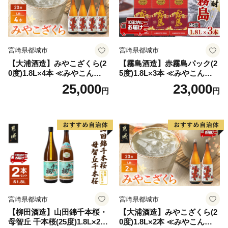
宮崎県都城市
宮崎県都城市
【大浦酒造】みやこざくら(2
【霧島酒造】赤霧島パック(2
0度)1.8L×4本 ≪みやこんじょ
5度)1.8L×3本 ≪みやこんじょ
特急便≫_AD-0771
特急便≫_23-07-K03P-1800-3
25,000
23,000
円
円
-Q
宮崎県都城市
宮崎県都城市
【柳田酒造】山田錦千本桜・
【大浦酒造】みやこざくら(2
母智丘 千本桜(25度)1.8L×2本
0度)1.8L×2本 ≪みやこんじょ