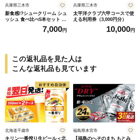
兵庫県三木市
兵庫県三木市
新食感!?シュークリーム シュ
太平洋クラブ六甲コースで使
ッシュ 食べ比べ5本セット シ
える利用券（3,000円分）
ューアイス お試し 抹茶ミル
7,000
10,000
円
円
クいちごチョコキャラメルナ
ッツコーティング お中元 ス
イーツギフト お取り寄せ 冷
たい 夏 インスタ映え お菓子
贈り物 個包装 送料無料 お見
この返礼品を見た人は
舞い すぐ 届く
こんな返礼品も見ています
北海道千歳市
福島県本宮市
キリン一番搾り生ビール＜北
【福島のへそのまち もとみ