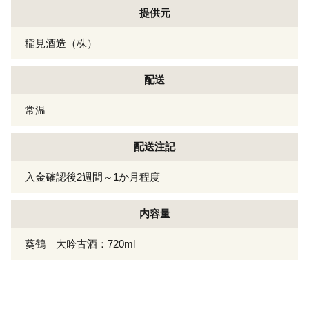
提供元
稲見酒造（株）
配送
常温
配送注記
入金確認後2週間～1か月程度
内容量
葵鶴 大吟古酒：720ml