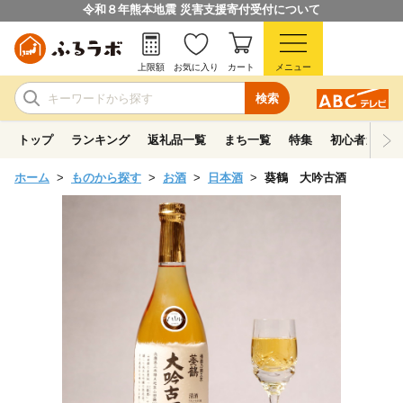
令和８年熊本地震 災害支援寄付受付について
上限額
お気に入り
カート
メニュー
検索
トップ
ランキング
返礼品一覧
まち一覧
特集
初心者ガイド
ホーム
ものから探す
お酒
日本酒
葵鶴 大吟古酒