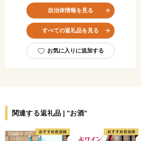
よる「三木合戦」が行われ、合戦により荒廃しました
が、秀吉の復興政策により今日の金物産業の発展の基礎
自治体情報を見る
が作られました。
神戸市の北西隣にあり、中国道・山陽道の3つのICがあ
すべての返礼品を見る
る交通の要衝です。
★ABCテレビのニュース情報番組「キャスト」で「吉
お気に入りに追加する
川運輸(有) 」の“よかわ錦うなぎ” が紹介されました！
👉国産よかわ錦うなぎ蒲焼き (約250g、タレ・山椒つ
き)〜山田錦で育った吟醸鰻〜
関連する返礼品 | "お酒"