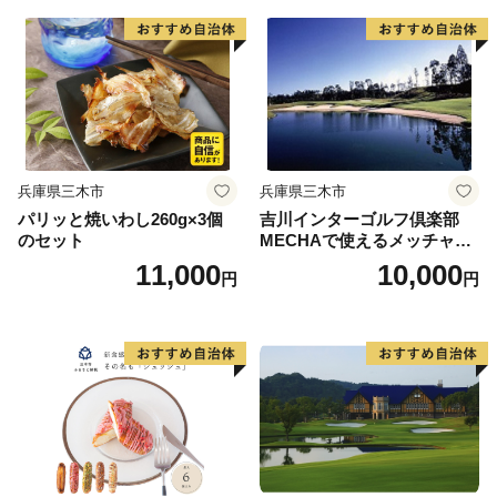
兵庫県三木市
兵庫県三木市
パリッと焼いわし260g×3個
吉川インターゴルフ倶楽部
のセット
MECHAで使えるメッチャマ
ネー（3,000円分）
11,000
10,000
円
円