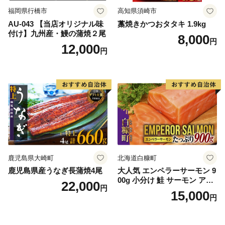
福岡県行橋市
高知県須崎市
AU-043 【当店オリジナル味
藁焼きかつおタタキ 1.9kg
付け】九州産・鰻の蒲焼２尾
8,000
円
12,000
円
鹿児島県大崎町
北海道白糠町
鹿児島県産うなぎ長蒲焼4尾
大人気 エンペラーサーモン 9
00g 小分け 鮭 サーモン アト
22,000
円
ランティックサーモン 水産
15,000
円
庁長官賞 受賞 さけ シャケ し
ゃけ sake カルパッチョ ソテ
ー レアステーキ 人気 高級 大