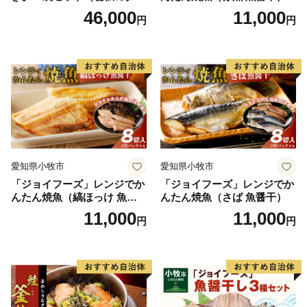
付）
46,000
11,000
円
円
愛知県小牧市
愛知県小牧市
「ジョイフーズ」レンジでか
「ジョイフーズ」レンジでか
んたん焼魚（縞ほっけ 魚醤
んたん焼魚（さば 魚醤干）
干）
11,000
11,000
円
円