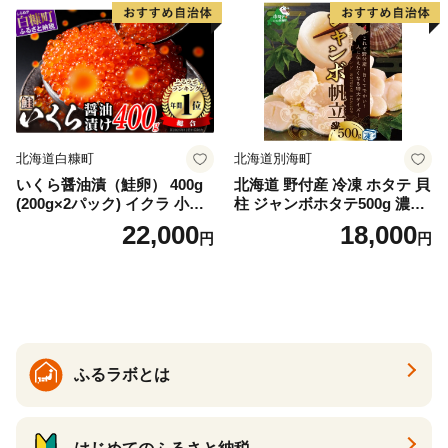
満足 美味しい 贈答 生食用 刺
身 お刺身 刺し身 魚介類 海鮮
冷凍 厚切り 薄切り ふるさと
納税 ふるさとチョイス チョ
イス 北海道 白糠町
北海道白糠町
北海道別海町
いくら醤油漬（鮭卵） 400g
北海道 野付産 冷凍 ホタテ 貝
(200g×2パック) イクラ 小分
柱 ジャンボホタテ500g 濃厚
け いくら醤油漬 鮭いくら い
な旨味と甘み （ほたて ホタ
22,000
18,000
円
円
くら醤油漬け 鮭 鮭卵 ikura
テ 帆立 貝柱 ホタテ貝柱 大玉
醤油いくら 冷凍いくら いく
大粒 北海道 別海 野付 ふるさ
ら北海道 醤油鮭いくら 人気
と納税）
大好評品 北海道 白糠町
ふるラボとは