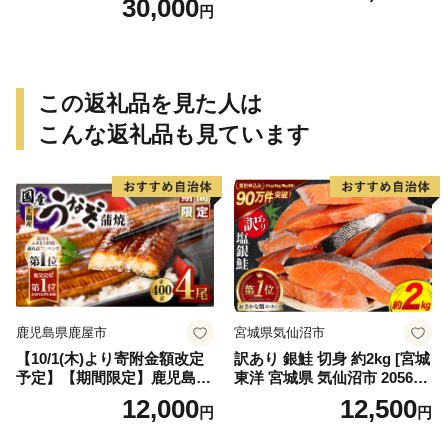
30,000
円
祝い事 お祝い ハレの日 食品
冷蔵 宝水産 国産 由良半島 愛
媛県【えひめの町（超）推
し！（愛南町）】(295)
この返礼品を見た人は
こんな返礼品も見ています
鹿児島県鹿屋市
宮城県気仙沼市
【10/1(木)より寄附金額改定
訳あり 銀鮭 切身 約2kg [宮城
予定】【期間限定】鹿児島県
東洋 宮城県 気仙沼市 205649
大隅産うなぎ蒲焼4尾（400
91] 鮭 魚介類 海鮮 訳アリ 規
12,000
12,500
円
円
g） KN007-023
格外 不揃い さけ サケ 鮭切身
シャケ 切り身 冷凍 家庭用 お