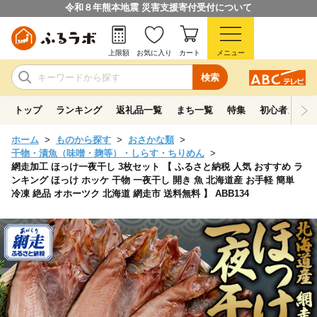
令和８年熊本地震 災害支援寄付受付について
上限額
お気に入り
カート
メニュー
検索
トップ
ランキング
返礼品一覧
まち一覧
特集
初心者ガイド
ホーム
ものから探す
おさかな類
干物・漬魚（味噌・麹等）・しらす・ちりめん
網走加工 ほっけ一夜干し 3枚セット 【 ふるさと納税 人気 おすすめ ラ
ンキング ほっけ ホッケ 干物 一夜干し 開き 魚 北海道産 お手軽 簡単
冷凍 絶品 オホーツク 北海道 網走市 送料無料 】 ABB134