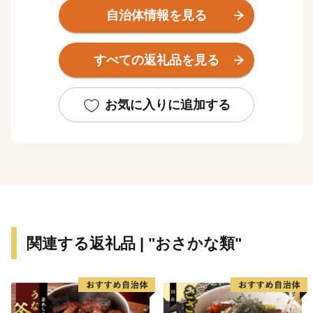
太陽が四角く沈むところが見える能取岬。世界三大漁場
自治体情報を見る
を抱えるオホーツク海は、豊かな海の恵みをもたらして
くれる。何でも「おいしい」。大地の恵みも負けていな
すべての返礼品を見る
い。網走の秋の風景は、大麦の毛が風になびき、豊穣の
大地を約束してくれる。北海道の原風景がそこにある。
「おいしいまち網走」をよろしくお願いします。
お気に入りに追加する
【連絡先】
〈お礼の品・寄附金受領証明書・ワンストップ特例申請
書に関して〉
ふるさと納税お問い合わせ事務局
Scale-UP株式会社
TEL：03-6206-1160
関連する返礼品 | "おさかな類"
Mail：support-city.abashiri@scale-up.co.jp
営業時間：9:00-18:00（土日祝・年末年始を除く）
〈その他に関して〉