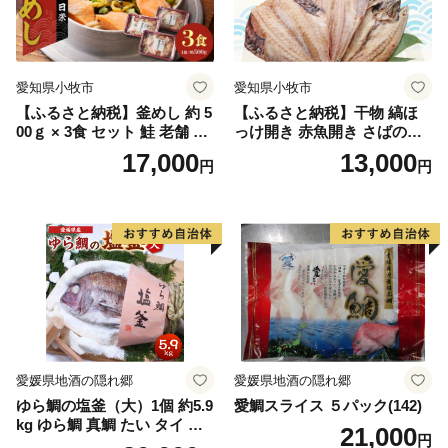
愛知県小牧市
愛知県小牧市
【ふるさと納税】釜めし 約 5
【ふるさと納税】干物 縞ほ
00ｇ × 3食 セット 鮭 老舗 急
っけ開き 赤魚開き さばの開
速冷凍 レンチン 時短 簡単調
き 魚醤干し 3種 セット 詰め
17,000
13,000
円
円
理 食品 加工品 海鮮 手作り
合わせ 魚 おかず 肉厚 おいし
ほくほく ご飯 お弁当 おにぎ
い さば 赤魚 縞ホッケ ジョイ
り お茶漬け お取り寄せ お取
フーズ 魚貝類 お取り寄せ お
り寄せグルメ 愛知県 小牧市
取り寄せグルメ 魚醤 ナンプ
送料無料
ラー 愛知県 小牧市 冷凍 送料
無料
愛媛県地酒の隠れ郷
愛媛県地酒の隠れ郷
ゆら鯛の塩釜（大）1個 約5.9
愛鯛スライス ５パック(142)
kg ゆら鯛 真鯛 たい タイ 鯛
21,000
円
塩釜焼き 塩釜 魚 魚介類 海鮮