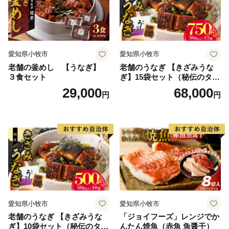
網走市役所 商工労働課 TEL：0152-61-6000
愛知県小牧市
愛知県小牧市
老舗の釜めし 【うなぎ】
老舗のうなぎ 【きざみうな
３食セット
ぎ】15袋セット（秘伝のタレ
付）
29,000
68,000
円
円
愛知県小牧市
愛知県小牧市
老舗のうなぎ 【きざみうな
「ジョイフーズ」レンジでか
ぎ】10袋セット（秘伝のタレ
んたん焼魚（赤魚 魚醤干）