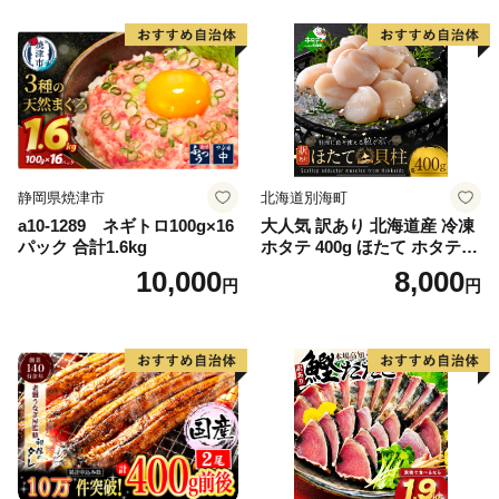
かず 弁当 支援 サーモン 銀鮭
切り身 魚 わけあり
静岡県焼津市
北海道別海町
a10-1289 ネギトロ100g×16
大人気 訳あり 北海道産 冷凍
パック 合計1.6kg
ホタテ 400g ほたて ホタテ
帆立 貝柱 海鮮 魚介類 刺身
10,000
8,000
円
円
大粒 天然 海鮮 ランキング 大
人気 人気 おすすめ 訳あり ）