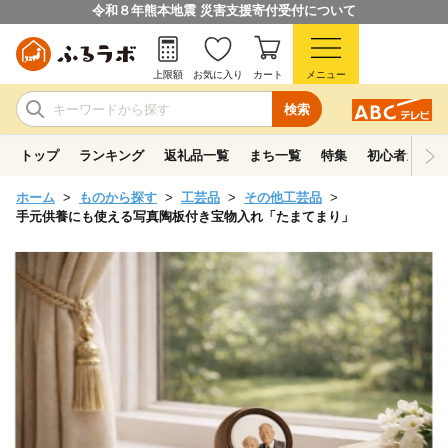
令和８年熊本地震 災害支援寄付受付について
上限額
お気に入り
カート
メニュー
検索
トップ
ランキング
返礼品一覧
まち一覧
特集
初心者ガイド
ホーム
ものから探す
工芸品
その他工芸品
手元供養にも使える写真陶板付き宝物入れ「たまてまり」