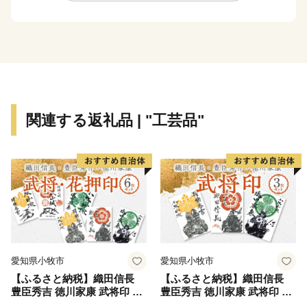
寄附していただいた方へは、「川崎の魅力」を「観
る」、「体験する」、「味わう」ことで、川崎らしさを
体感できる機会を用意させていただいております。「川
崎にはこんなにいいものがあるんだ！」と再発見してい
ただきたいと存じます。
関連する返礼品 | "工芸品"
皆さまの想いを、福祉や芸術・文化、環境をはじめさま
ざまな分野に活用させていただき、施策に反映させてま
いりますので、応援をよろしくお願いいたします。
※本市では、いかなる理由があっても、お申込後の寄附
の取り下げ（キャンセル）及び寄附金の返金は致しかね
ますので御注意ください。
愛知県小牧市
愛知県小牧市
【ふるさと納税】織田信長
【ふるさと納税】織田信長
豊臣秀吉 徳川家康 武将印 花
豊臣秀吉 徳川家康 武将印 3
押印 6枚 セット イラスト 戦
枚 セット イラスト 戦国 武将