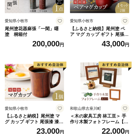
愛知県小牧市
愛知県小牧市
尾州塗花器麻張「一閑」曙
【ふるさと納税】尾州塗 ペ
塗 桐箱付
ア マグ カップ ギフト 尾張漆
漆 漆器 漆器工芸 工芸品 芸術
200,000
43,000
円
円
性 実用性 抗菌性 美味しく安
全な食事 手作り 贈答用 くつ
ろぎ おうち時間 プレゼント
抗ウイルス効果 お取り寄せ
愛知県 小牧市 送料無料
愛知県小牧市
和歌山県古座川町
【ふるさと納税】尾州塗 マ
＜木の家具工房 林工亘＞ 手
グ カップ ギフト 尾張漆 漆
作り木製フォトフレーム【A
漆器 漆器工芸 工芸品 芸術性
タイプ】
23,000
22,000
円
円
実用性 抗菌性 美味しく安全