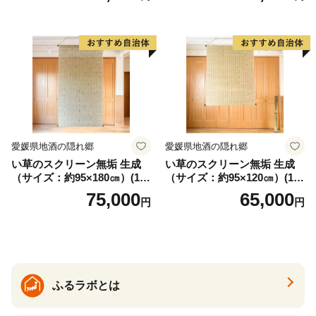
な食事 手作り 贈答用 くつろ
ぎ おうち時間 プレゼント 抗
ウイルス効果 お取り寄せ 愛
知県 小牧市 送料無料
愛媛県地酒の隠れ郷
愛媛県地酒の隠れ郷
い草のスクリーン無垢 生成
い草のスクリーン無垢 生成
（サイズ：約95×180㎝）(14
（サイズ：約95×120㎝）(14
3)
4)
75,000
65,000
円
円
ふるラボとは