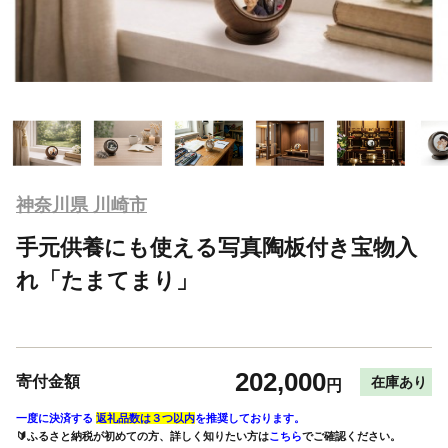
神奈川県 川崎市
手元供養にも使える写真陶板付き宝物入
れ「たまてまり」
202,000
寄付金額
在庫あり
円
一度に決済する
返礼品数は３つ以内
を推奨しております。
🔰ふるさと納税が初めての方、詳しく知りたい方は
こちら
でご確認ください。