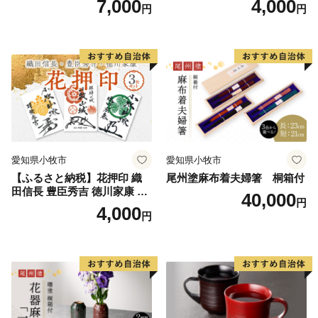
7,000
4,000
円
円
国 武将 小牧山城 墨絵 龍画師
小牧山城 墨絵 龍画師 書道ア
書道アーティスト 池谷公智
ーティスト 池谷公智 渾身の
渾身の一作 作品 雑貨 工芸品
一作 作品 雑貨 工芸品 グッズ
グッズ 愛知県 小牧市 お取り
愛知県 小牧市 お取り寄せ 送
寄せ 送料無料
料無料
愛知県小牧市
愛知県小牧市
【ふるさと納税】花押印 織
尾州塗麻布着夫婦箸 桐箱付
田信長 豊臣秀吉 徳川家康 3
40,000
円
枚 セット 戦国 武将 小牧山城
4,000
円
墨絵 龍画師 書道アーティス
ト 池谷公智 渾身の一作 作品
雑貨 工芸品 グッズ 愛知県 小
牧市 お取り寄せ 送料無料