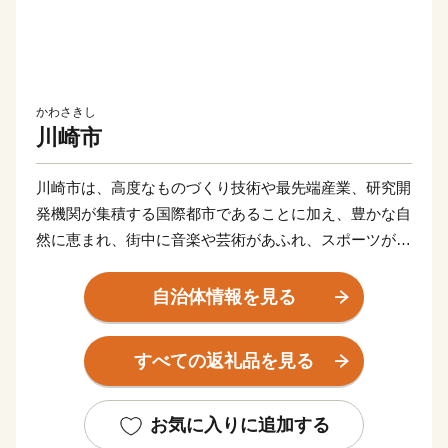
かわさきし
川崎市
川崎市は、高度なものづくり技術や最先端産業、研究開
発機関が集積する国際都市であることに加え、豊かな自
然に恵まれ、街中に音楽や芸術があふれ、スポーツが盛
んな元気都市であり、子どもたちや若者をはじめ、誰も
が笑顔になれる「最幸のまち かわさき」を目指し、さ
自治体情報を見る
まざまな取組を進めています。
すべての返礼品を見る
このような本市を「ぜひ応援したい！」と思ってくださ
る、本市出身の方や本市の施策にご賛同くださる皆さま
の想いを「ふるさと納税」にのせ、本市を応援いただけ
お気に入りに追加する
ればと存じます。