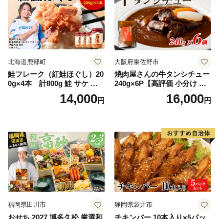
北海道鹿部町
大阪府泉佐野市
鮭フレーク（紅鮭ほぐし）20
焼肉屋さんの牛タンシチュー
0g×4本 計800g 鮭 サケ 鮭
240g×6P【高評価 小分け 惣
ほぐし サケフレーク シャケ
菜 牛たん 一人暮らし 冷凍】
14,000
16,000
円
円
フレーク 鮭フレーク
福岡県田川市
静岡県袋井市
おせち 2027 博多久松 厳選和
チキンバー 10本入り×5パッ