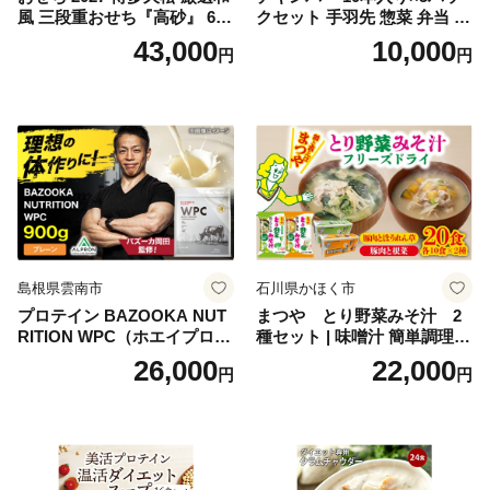
風 三段重おせち『高砂』 6.5
クセット 手羽先 惣菜 弁当 お
寸 3段重 2～3人前 おせち料
かず お酒 おつまみ ギフト キ
43,000
10,000
円
円
理 重箱 お正月 冷凍おせち 縁
ャンプ アウトドア キャンプ
起物 祝箸付 福岡 お節 オセチ
飯 保存食 非常食 鶏肉 肉 お
oseti osechi お祝い 迎春おせ
肉 鶏 人気 厳選 静岡県袋井市
ち 本格おせち おせち予約 年
末 年始 お取り寄せ 新春 贅沢
おせち こだわりおせち 惣菜
老舗おせち ふるさと納税お
せち 御節 お節料理 正月 調理
不要 おせち料理2027
島根県雲南市
石川県かほく市
プロテイン BAZOOKA NUT
まつや とり野菜みそ汁 2
RITION WPC（ホエイプロテ
種セット | 味噌汁 簡単調理
イン）＜プレーン＞ 900g｜
お味噌 おみそ みそ とり野菜
26,000
22,000
円
円
バズーカ岡田監修・植物由来
時短料理 時短ごはん ご当地
の甘味料使用・国内製造 島
フリーズドライ
根県雲南市/株式会社アルプ
ロン [AIEN005]