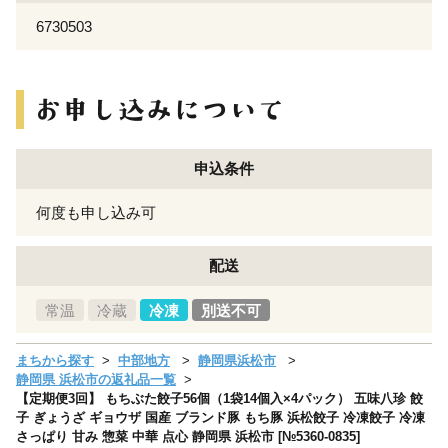
6730503
申込条件
何度も申し込み可
配送
常温
冷蔵
冷凍
別送不可
まちから探す
中部地方
静岡県浜松市
静岡県 浜松市の返礼品一覧
【定期便3回】 もちぶた餃子56個（1袋14個入×4パック） 五味八珍 餃
子 ぎょうざ ギョウザ 国産 ブランド豚 もち豚 浜松餃子 冷凍餃子 冷凍
さっぱり 甘み 惣菜 中華 点心 静岡県 浜松市 [№5360-0835]