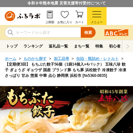
令和８年熊本地震 災害支援寄付受付について
上限額
お気に入り
カート
メニュー
検索
トップ
ランキング
返礼品一覧
まち一覧
特集
初心者ガイド
ホーム
ものから探す
加工品等
缶詰・瓶詰め・レトルト
【定期便3回】 もちぶた餃子56個（1袋14個入×4パック） 五味八珍 餃
子 ぎょうざ ギョウザ 国産 ブランド豚 もち豚 浜松餃子 冷凍餃子 冷凍
さっぱり 甘み 惣菜 中華 点心 静岡県 浜松市 [№5360-0835]