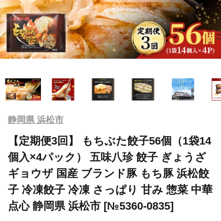
静岡県 浜松市
【定期便3回】 もちぶた餃子56個（1袋14
個入×4パック） 五味八珍 餃子 ぎょうざ
ギョウザ 国産 ブランド豚 もち豚 浜松餃
子 冷凍餃子 冷凍 さっぱり 甘み 惣菜 中華
点心 静岡県 浜松市 [№5360-0835]