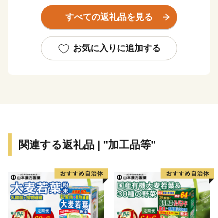
輩出したほか、世界に名高い多くの企業が、浜松から生
すべての返礼品を見る
まれています。
浜松市は東京と大阪のほぼ中央に位置する、人口約80万
お気に入りに追加する
人の政令指定都市。北は天竜の美林、南は遠州灘、西は
浜名湖、東は天竜川と多様な自然に恵まれた土地です。
そして、旺盛なチャレンジ精神と起業意識の高い風土に
よって、オートバイ・繊維・楽器といった産業が集積す
る「ものづくりの街」でもあります。
世界トップレベルの企業を輩出し、体験できる産業観光
関連する返礼品 | "加工品等"
施設も年々充実しています。
さらに豊かな自然環境と都市部の調和、温暖な気候、魅
力ある食文化などにより、近年、観光地としての人気も
高まっています。