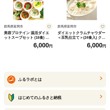
群馬県富岡市
群馬県富岡市
美容プロテイン 温活ダイエ
ダイエットクラムチャウダー
ットスープセット (16食) 小
＜豆乳仕立て＞(24食入) クラ
分け スープ 食べ比べ セット
ムチャウダー 豆乳 ダイエッ
6,000
6,000
円
円
詰合せ クラムチャウダー チ
ト スープ プロテイン たんぱ
ゲ コーン ポタージュ トマト
く質 食物繊維 食品 F20E-799
温活 ダイエット 美容 プロテ
イン 食品 F20E-809
ふるラボとは
はじめてのふるさと納税