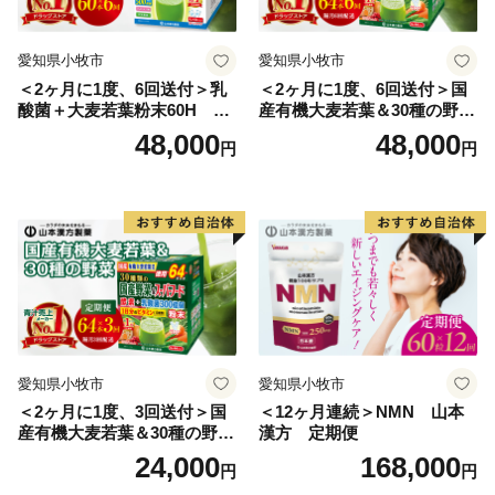
愛知県小牧市
愛知県小牧市
＜2ヶ月に1度、6回送付＞乳
＜2ヶ月に1度、6回送付＞国
酸菌＋大麦若葉粉末60H 山
産有機大麦若葉＆30種の野
本漢方 定期便
菜 山本漢方 定期便
48,000
48,000
円
円
愛知県小牧市
愛知県小牧市
＜2ヶ月に1度、3回送付＞国
＜12ヶ月連続＞NMN 山本
産有機大麦若葉＆30種の野
漢方 定期便
菜 山本漢方 定期便
24,000
168,000
円
円