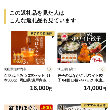
この返礼品を見た人は
こんな返礼品も見ています
岡山県瀬戸内市
埼玉県日高市
百花 はちみつ 3本セット（1
餃子のはながさ ホワイト餃
本300g）岡山県 瀬戸内市産
子 64個 16個×4パック 冷凍
石黒農園 ヨーグルト パン 砂
中華 点心 B級グルメ ご当地
16,000
14,000
円
円
糖の代わり 香り高い いい香
野菜 おつまみ おかず 簡単調
り 季節の花の蜜 トンガリ容
理 時短 リピート 保存 豚肉
器入り
特製 ポーク 大きめ ジューシ
ー ギフト お取り寄せ 日高市