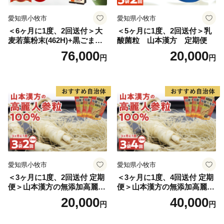
愛知県小牧市
愛知県小牧市
＜6ヶ月に1度、2回送付＞大
＜5ヶ月に1度、2回送付＞乳
麦若葉粉末(462H)+黒ごま黒
酸菌粒 山本漢方 定期便
豆きな粉+ 糖流茶 山本漢
76,000
20,000
円
円
方 定期便
愛知県小牧市
愛知県小牧市
＜3ヶ月に1度、2回送付 定期
＜3ヶ月に1度、4回送付 定期
便＞山本漢方の無添加高麗人
便＞山本漢方の無添加高麗人
参粒
参粒
20,000
40,000
円
円