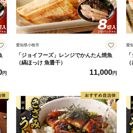
愛知県小牧市
愛
魚
「ジョイフーズ」レンジでかんたん焼魚
「
（縞ほっけ 魚醤干）
（
0
11,000
円
円