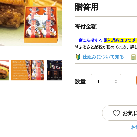
贈答用
寄付金額
一度に決済する
返礼品数は３つ以
🔰ふるさと納税が初めての方、詳
仕組みについて知る
数量
お気
お