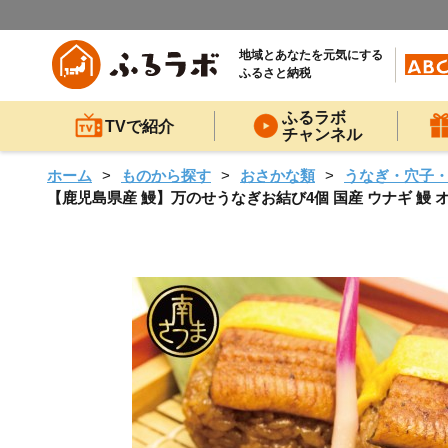
地域とあなたを元気にする
ふるさと納税
ふるラボ
TVで紹介
チャンネル
ホーム
ものから探す
おさかな類
うなぎ・穴子
【鹿児島県産 鰻】万のせうなぎお結び4個 国産 ウナギ 鰻 オ