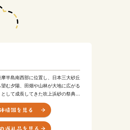
薩摩半島南西部に位置し、日本三大砂丘
ら望む夕陽、田畑や山林が大地に広がる
トとして成長してきた吹上浜砂の祭典、
の様々な郷土芸能や伝統行事、海と大地
・水産物や加工品、焼酎・電子部品等の
に恵まれています。
さつま市の魅力ある特産品をお返しさせ