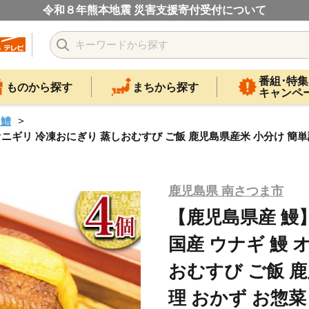
令和８年熊本地震 災害支援寄付受付について
番組･特集
ものから探す
まちから探す
キャンペ
・鱧
ニギリ 冷凍おにぎり 蒸しおむすび ご飯 鹿児島県産米 小分け 簡単
鹿児島県 南さつま市
【鹿児島県産 鰻
国産 ウナギ 鰻 
おむすび ご飯 
理 おかず お惣菜