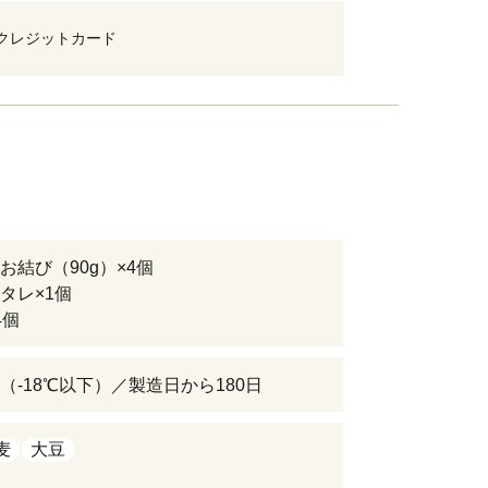
クレジットカード
お結び（90g）×4個
タレ×1個
4個
（-18℃以下）／製造日から180日
麦
大豆