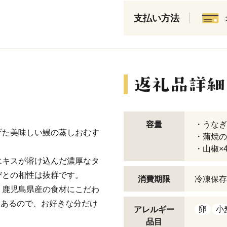
支払い方法
容量
・うなぎ
げた美味しい鰻の蒸しおむす
・蒲焼の
・山椒×
エキスが溶け込んだ濃厚なタ
びとの相性は抜群です。
消費期限
冷凍保存
・鹿児島県産の食材にこだわ
てあるので、お好きな分だけ
卵
小
アレルギー
品目