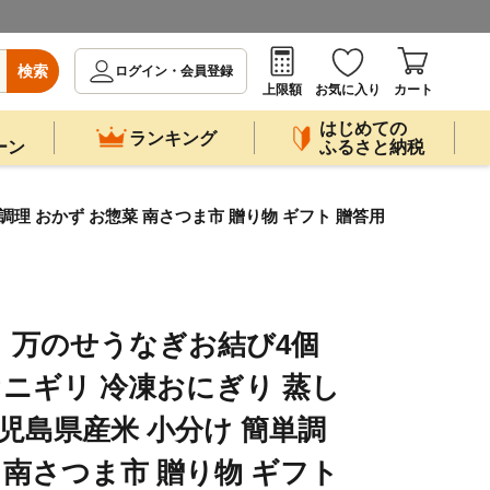
検索
ログイン・会員登録
上限額
お気に入り
カート
はじめての
ランキング
ーン
ふるさと納税
調理 おかず お惣菜 南さつま市 贈り物 ギフト 贈答用
】万のせうなぎお結び4個
オニギリ 冷凍おにぎり 蒸し
鹿児島県産米 小分け 簡単調
 南さつま市 贈り物 ギフト