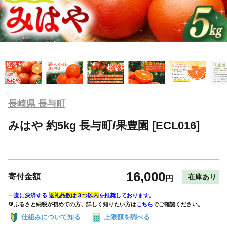
長崎県 長与町
みはや 約5kg 長与町/果豊園 [ECL016]
16,000
寄付金額
在庫あり
円
一度に決済する
返礼品数は３つ以内
を推奨しております。
🔰ふるさと納税が初めての方、詳しく知りたい方は
こちら
でご確認ください。
仕組みについて知る
上限額を調べる