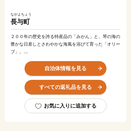
ながよちょう
長与町
２００年の歴史を誇る特産品の「みかん」と、琴の海の
豊かな日差しとさわやかな海風を浴びて育った「オリー
ブ」。
「長与はなんもなかよ」といわれることも多いけれど、
どこにでもあるような、でもここにしかない景色があり
自治体情報を見る
ます。
“自然美” “造形美” に彩られた、住みやすさが自慢の風光
すべての返礼品を見る
明媚な町です。
そんな長与町より心をこめて、お礼の品を贈呈いたしま
お気に入りに追加する
す。
皆さまから応援いただきます寄附金につきましては、