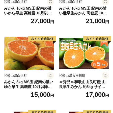
和歌山県白浜町
和歌山県白浜町
みかん 10kg MS玉 紀南の濃
みかん 10kg MS玉 紀南の甘
いゆら早生 高糖度 10月以降
い極早生みかん 高糖度 10月
発送 マルチ被覆栽培
以降発送 マルチ被覆栽培
27,000
21,000
円
円
和歌山県白浜町
和歌山県古座川町
みかん 5kg MS玉 紀南の濃い
≪秀品≫和歌山由良町産 由
ゆら早生 高糖度 10月以降発
良早生みかん 約5kg サイズお
送 マルチ被覆栽培
まかせ【sml106C】
15,000
17,000
円
円