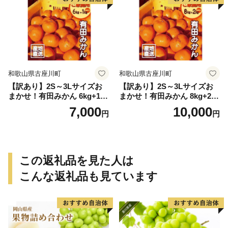
和歌山県古座川町
和歌山県古座川町
【訳あり】2S～3Lサイズお
【訳あり】2S～3Lサイズお
まかせ！有田みかん 6kg+1kg
まかせ！有田みかん 8kg+2kg
保証分 11月から12月下旬ま
保証分 11月から12月下旬ま
7,000
10,000
円
円
でに順次発送致します。 / 訳
でに順次発送致します。 / 訳
ありみかん 有田みかん みか
ありみかん 有田みかん みか
ん ミカン 蜜柑 柑橘 温州みか
ん ミカン 蜜柑 柑橘 温州みか
ん 和歌山 ご家庭用
ん 和歌山 ご家庭用
この返礼品を見た人は
こんな返礼品も見ています