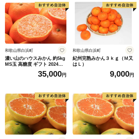
まいります。
皆様にはご理解いただきますとともに、今後も変わらぬ
ご支援を賜りますと幸いでございます。
引き続きよろしくお願いいたします。
和歌山県白浜町
和歌山県白浜町
濃い山のハウスみかん 約5kg
紀州完熟みかん３ｋｇ（Ｍ又
MS玉 高糖度 ギフト 2024年7
はＬ）
月以降発送分
35,000
9,000
円
円