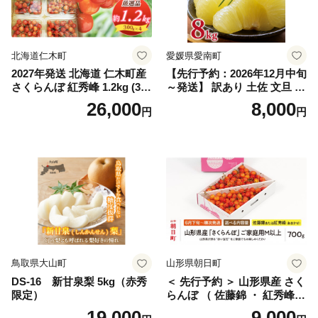
笛吹市 シャインマスカット
笛吹 葡萄 国産 ぶどう 人気
国産 1.2kg 先行｜
北海道仁木町
愛媛県愛南町
2027年発送 北海道 仁木町産
【先行予約：2026年12月中旬
さくらんぼ 紅秀峰 1.2kg (300
～発送】 訳あり 土佐 文旦 8k
g×4パック) Lサイズ以上 旬
g (Mサイズ以上サイズミック
26,000
8,000
円
円
桜桃 産地直送 サクランボ チ
ス) 8000円 わけあり ぶんた
ェリー フルーツ 果物 果物類
ん みかん mikan 蜜柑 ミカン
仁木町 仁木 [松山商店]
土佐文旦 家庭用 産地直送 国
産 農家直送 期間限定 特産品
サイズミックス くらもとフ
ァーム 愛南町 愛媛県
鳥取県大山町
山形県朝日町
DS-16 新甘泉梨 5kg（赤秀
＜ 先行予約 ＞ 山形県産 さく
限定）
らんぼ （ 佐藤錦 ・ 紅秀峰
） ご家庭用 M以上 700g 【20
19,000
9,000