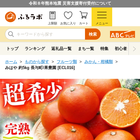
令和８年熊本地震 災害支援寄付受付について
上限額
お気に入り
カート
メニュー
検索
トップ
ランキング
返礼品一覧
まち一覧
特集
初心者ガイド
ホーム
ものから探す
フルーツ類
みかん・柑橘類
みはや 約5kg 長与町/果豊園 [ECL016]