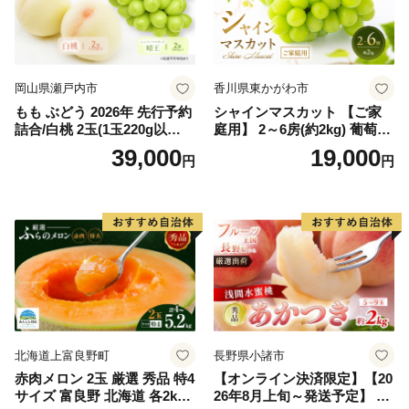
岡山県瀬戸内市
香川県東かがわ市
もも ぶどう 2026年 先行予約
シャインマスカット 【ご家
詰合/白桃 2玉(1玉220g以
庭用】 2～6房(約2kg) 葡萄 ぶ
上)・シャインマスカット 晴
どう ブドウ フルーツ 果物 く
39,000
19,000
円
円
王 2房(1房480g以上) 化粧箱
だもの 果実 旬の果物 旬のフ
入り 岡山県産 国産 フルーツ
ルーツ 香川 香川県 東かがわ
果物 ギフト
市
北海道上富良野町
長野県小諸市
赤肉メロン 2玉 厳選 秀品 特4
【オンライン決済限定】【20
サイズ 富良野 北海道 各2kg
26年8月上旬～発送予定】 先