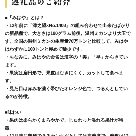
■「みはや」とは？
・12年前に「津之望×No.1408」の組み合わせで出来たばかり
の新品種で、大きさは190グラム前後。温州ミカンより大玉で
す。全国の温州ミカンの生産量70万トンと比較して、みはや
はわずかに100トンと極めて稀少です。
・ちなみに、みはやの命名は漢字の「美」「早」からきてい
ます。
・果実は扁円形で、果皮はむきにくく、カットして食べま
す。
・見た目は赤みを濃く帯びたオレンジ色で、つるんとしてい
るのが特徴。
■味わい
・果肉は柔らかくまろやかで、じゅわっと溢れる果汁が特
徴。
・11月末に収穫できるカンキツとしては高糖度で、糖度は12