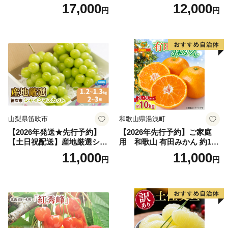
～2.6kg 2玉 セット ファーム
行予約 「浅間水蜜桃プレミ
17,000
12,000
円
円
富良野 メロン めろん 果物 く
アム」 もも あかつき 秀品 約
だもの フルーツ デザート 旬
2kg 5～9玉 贈答品 ふるさと
の果物 旬のフルーツ
納税 果物 桃 フルーツ モモ
果肉 長野県産 小諸市
山梨県笛吹市
和歌山県湯浅町
【2026年発送★先行予約】
【2026年先行予約】ご家庭
【土日祝配送】産地厳選シャ
用 和歌山 有田みかん 約10k
インマスカット1.2kg～1.3kg
g (2L、3Lサイズ)【湯浅町】
11,000
11,000
円
円
（2房～3房）※沖縄・離島配
_ZJ6079
送不可※ 106-003-sku02-26y
｜シャインマスカット 発送
笛吹市 山梨県 フルーツ 果物
ぶどう 葡萄 大粒 シャインマ
スカット おすすめ シャイン
マスカット 贈答 ギフト 産地