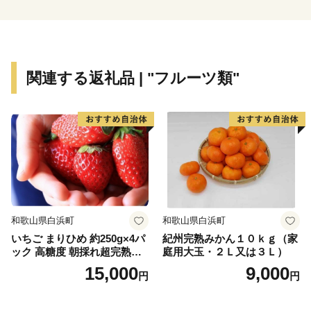
「住みたい 住み続けたい 住んでよかった幸福度日本
一のまち」を目指して大切に活用させていただきます。
皆様からの応援よろしくお願いいたします。
関連する返礼品 | "フルーツ類"
※本町は総務省の指定を受けた適正な地方団体です。
【重要】2024/09/26より寄附額変更のお知らせ
日頃より長与町をご支援いただき、誠にありがとうござ
います。
2023年10月からのふるさと納税制度改正に伴い、2024
和歌山県白浜町
和歌山県白浜町
年9月26日より返礼品の寄附金額を変更させていただく
いちご まりひめ 約250g×4パ
紀州完熟みかん１０ｋｇ（家
運びとなりました。
ック 高糖度 朝採れ超完熟ま
庭用大玉・２Ｌ又は３Ｌ）
りひめ 1月以降発送分
15,000
9,000
円
円
長与町では、国の定めるルールを順守し、今後もより多
くの方へ魅力あふれる返礼品をお届けできるよう努めて