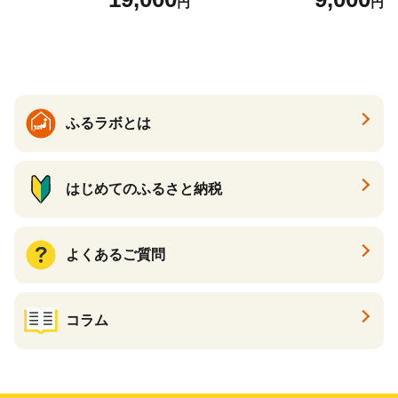
円
円
26年6月下旬から7月上旬発
送】 山形県 果物 フルーツ 初
夏 夏 送料無料
ふるラボとは
はじめてのふるさと納税
よくあるご質問
コラム