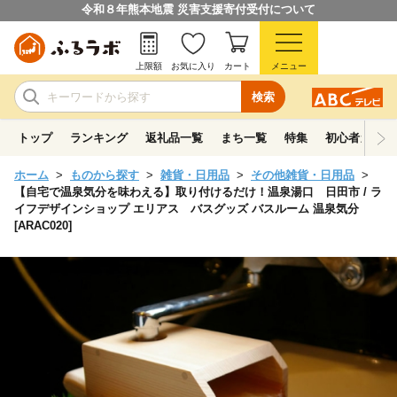
令和８年熊本地震 災害支援寄付受付について
上限額
お気に入り
カート
メニュー
検索
トップ
ランキング
返礼品一覧
まち一覧
特集
初心者ガイド
ホーム
ものから探す
雑貨・日用品
その他雑貨・日用品
【自宅で温泉気分を味わえる】取り付けるだけ！温泉湯口 日田市 / ラ
イフデザインショップ エリアス バスグッズ バスルーム 温泉気分
[ARAC020]