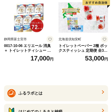
ー 消耗品 備蓄 送料無料 北海
道 倶知安町 日用品
静岡県富士宮市
北海道倶知安町
0017-10-06 エリエール 消臭
トイレットペーパー 2種 ボッ
＋ トイレットティシュー し
クスティッシュ 定期便 全3
っかり香るフレッシュクリア
回 日本製 まとめ買い 防災
17,000
53,000
円
円
の香り ダブル 12ロール×6パ
常備品 日用雑貨 消耗品 生活
ック 72ロール 25m トイレ
必需品 大容量 備蓄 リサイク
ットペーパー パルプ100％ 消
ル ティッシュ ペーパー まと
臭 防臭 日用品 消耗品 備蓄
め買い 雑貨 倶知安町
ふるラボとは
はじめてのふるさと納税