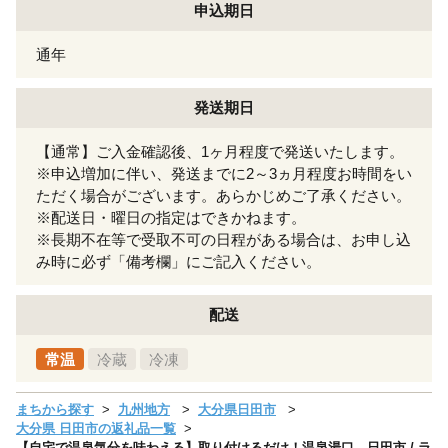
申込期日
通年
発送期日
【通常】ご入金確認後、1ヶ月程度で発送いたします。
※申込増加に伴い、発送までに2～3ヵ月程度お時間をい
ただく場合がございます。あらかじめご了承ください。
※配送日・曜日の指定はできかねます。
※長期不在等で受取不可の日程がある場合は、お申し込
み時に必ず「備考欄」にご記入ください。
配送
常温
冷蔵
冷凍
まちから探す
九州地方
大分県日田市
大分県 日田市の返礼品一覧
【自宅で温泉気分を味わえる】取り付けるだけ！温泉湯口 日田市 / ラ