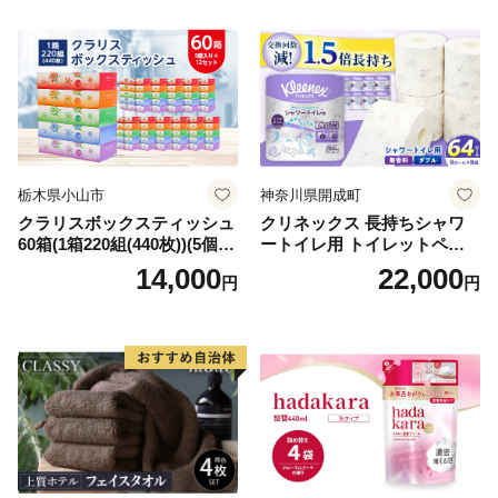
需品 備蓄 ペーパー 紙 北海道
《能代製紙》
倶知安町 日用品
栃木県小山市
神奈川県開成町
クラリスボックスティッシュ
クリネックス 長持ちシャワ
60箱(1箱220組(440枚))(5個入
ートイレ用 トイレットペー
り×12セット)【1256759】
パー（ダブル）64ロール(8ロ
14,000
22,000
円
円
ール×8パック) 開成町 トイレ
ットペーパーダブル 日用品
国産 新生活 ダブル SDGs 備
蓄 防災 エコ 消耗品 生活雑貨
生活用品 無香料 トイレット
ペーパー ダブル といれっと
ぺーぱー トイレ クレシア ト
イレットペーパー [BDBH002
-1]