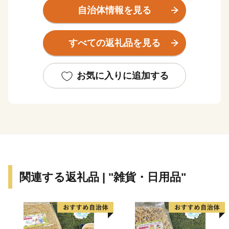
陵地で市域が形成されています。気候は、内陸特有の性
自治体情報を見る
質から寒暖の差が大きく、雨量も多いことから、四季の
移ろいがはっきりしているといった特徴があります。
すべての返礼品を見る
古くから北部九州の各地を結ぶ交通の要衝として栄
え、江戸時代には幕府直轄地・天領として西国筋郡代が
お気に入りに追加する
置かれるなど、九州の政治・経済・文化の中心地として
発展しました。当時は歴史的な町並みや伝統文化は今な
お脈々と受け継がれており、私塾「咸宜園」や塾と共生
したまち「豆田町」等が教育遺産群として日本遺産に認
定されているほか、「日田祇園の曳山行事」はユネスコ
無形文化財に登録されています。
関連する返礼品 | "雑貨・日用品"