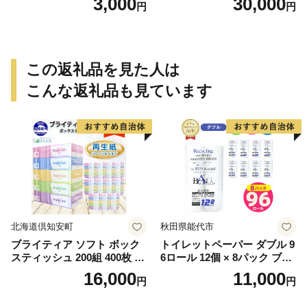
3,000
30,000
円
円
この返礼品を見た人は
こんな返礼品も見ています
北海道倶知安町
秋田県能代市
ブライティア ソフト ボック
トイレットペーパー ダブル 9
スティッシュ 200組 400枚 60
6ロール 12個 × 8パック ブラ
箱 日本製 まとめ買い ティッ
ンカ 再生紙 100％ 芯あり 日
16,000
11,000
円
円
シュ リサイクル 長持 防災 常
用品 消耗品 無香料 生活用品
備品 日用雑貨 消耗品 生活必
備蓄 秋田県 能代市 送料無料