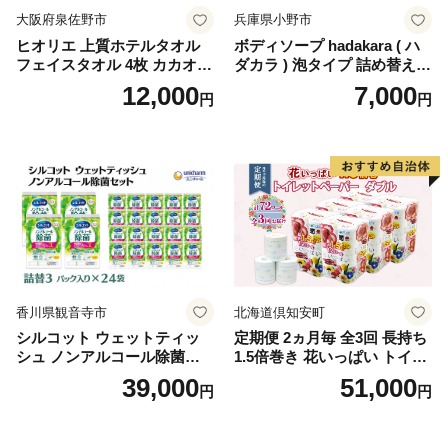
大阪府泉佐野市
兵庫県小野市
ヒオリエ 上質ホテルタオル
ボディソープ hadakara ( ハ
フェイスタオル 4枚 カカオ
ダカラ ) 泡タイプ 詰め替え 4
【タオル 泉州タオル 吸水 普
40ml×4袋 ボディーソープ 泡
12,000
7,000
円
円
段使い 無地 シンプル 日用品
ボディソープ 泡 日用品 消耗
ふわふわ ふかふか 家族 たお
品 バス用品 大容量 いい 匂い
る 一人暮らし】
ボディ 保湿 LION ライオン
泡石鹸 石鹸 兵庫 兵庫県 小野
市
香川県観音寺市
北海道倶知安町
シルコット ウェットティッ
定期便 2ヵ月毎 全3回 長持ち
シュ ノンアルコール除菌詰
1.5倍巻き 花いっぱい トイレ
替（43枚×3P）×24袋 日用品
ットペーパー ダブル 45ｍ 計
39,000
51,000
円
円
おもちゃ 拭き取り 手拭き 外
72ロール 全18種 花柄 プリン
出時 お出かけ時 食事前 緑茶
ト ハーブ 香り付き 日本製 ま
カテキン配合
とめ買い 防災 常備品 ペーパ