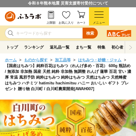
令和８年熊本地震 災害支援寄付受付について
上限額
お気に入り
カート
メニュー
検索
トップ
ランキング
返礼品一覧
まち一覧
特集
初心者ガイド
ホーム
ものから探す
加工品等
はちみつ・砂糖・ジャム
【国産はちみつ】純粋百花はちみつ（れんげ多め・百花） 600g 瓶詰め
/ 無添加 非加熱 国産 天然 純粋 非加熱 無調整 れんげ 蓮華 百花 甘い 濃
厚 常温 風邪予防 純粋はちみつ 純粋はちみつ 天然はちみつ 天然蜂蜜
はちみつ ハチミツ hatimitu hachimitsu ハニー おいしい ギフト プレ
ゼント 贈り物 白川町 / 白川町農業開発[AWAH007]