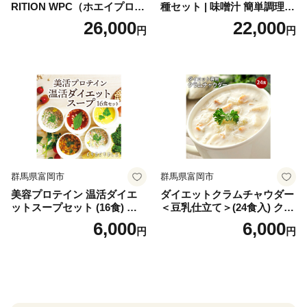
RITION WPC（ホエイプロテ
種セット | 味噌汁 簡単調理
イン）＜プレーン＞ 900g｜
お味噌 おみそ みそ とり野菜
26,000
22,000
円
円
バズーカ岡田監修・植物由来
時短料理 時短ごはん ご当地
の甘味料使用・国内製造 島
フリーズドライ
根県雲南市/株式会社アルプ
ロン [AIEN005]
群馬県富岡市
群馬県富岡市
美容プロテイン 温活ダイエ
ダイエットクラムチャウダー
ットスープセット (16食) 小
＜豆乳仕立て＞(24食入) クラ
分け スープ 食べ比べ セット
ムチャウダー 豆乳 ダイエッ
6,000
6,000
円
円
詰合せ クラムチャウダー チ
ト スープ プロテイン たんぱ
ゲ コーン ポタージュ トマト
く質 食物繊維 食品 F20E-799
温活 ダイエット 美容 プロテ
イン 食品 F20E-809