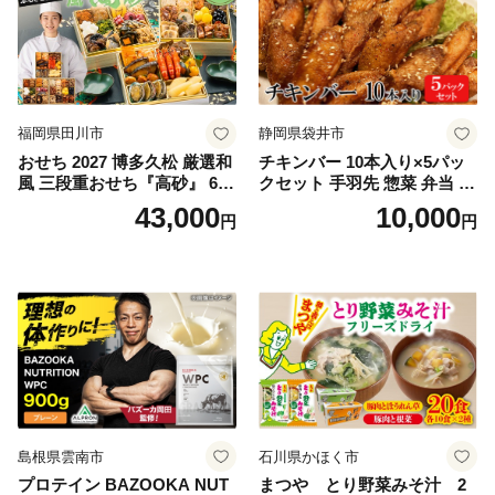
福岡県田川市
静岡県袋井市
おせち 2027 博多久松 厳選和
チキンバー 10本入り×5パッ
風 三段重おせち『高砂』 6.5
クセット 手羽先 惣菜 弁当 お
寸 3段重 2～3人前 おせち料
かず お酒 おつまみ ギフト キ
43,000
10,000
円
円
理 重箱 お正月 冷凍おせち 縁
ャンプ アウトドア キャンプ
起物 祝箸付 福岡 お節 オセチ
飯 保存食 非常食 鶏肉 肉 お
oseti osechi お祝い 迎春おせ
肉 鶏 人気 厳選 静岡県袋井市
ち 本格おせち おせち予約 年
末 年始 お取り寄せ 新春 贅沢
おせち こだわりおせち 惣菜
老舗おせち ふるさと納税お
せち 御節 お節料理 正月 調理
不要 おせち料理2027
島根県雲南市
石川県かほく市
プロテイン BAZOOKA NUT
まつや とり野菜みそ汁 2