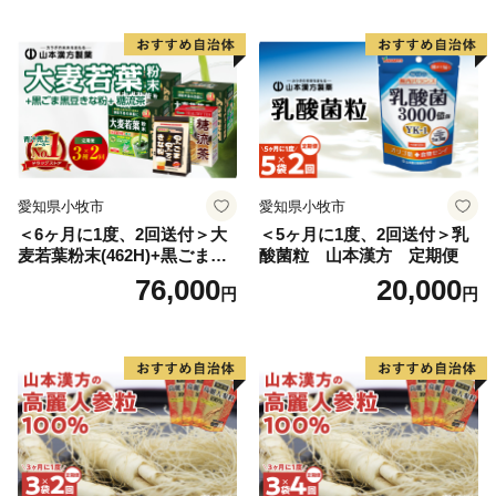
愛知県小牧市
愛知県小牧市
＜6ヶ月に1度、2回送付＞大
＜5ヶ月に1度、2回送付＞乳
麦若葉粉末(462H)+黒ごま黒
酸菌粒 山本漢方 定期便
豆きな粉+ 糖流茶 山本漢
76,000
20,000
円
円
方 定期便