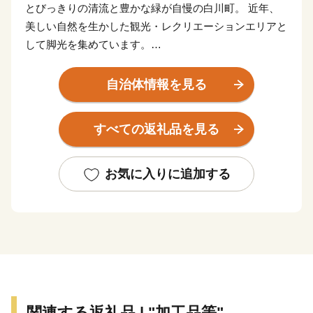
とびっきりの清流と豊かな緑が自慢の白川町。 近年、
美しい自然を生かした観光・レクリエーションエリアと
して脚光を集めています。
また、豊かな山林資源を生かした木材産業や、山間に流
れる清流が生み出す独特の気候風土を生かした茶の栽培
自治体情報を見る
が盛ん。
『東濃桧(ヒノキ)のまち』『白川茶のまち』としても有
すべての返礼品を見る
名です。
お気に入りに追加する
関連する返礼品 | "加工品等"