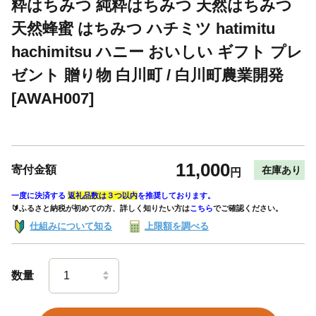
粋はちみつ 純粋はちみつ 天然はちみつ
天然蜂蜜 はちみつ ハチミツ hatimitu
hachimitsu ハニー おいしい ギフト プレ
ゼント 贈り物 白川町 / 白川町農業開発
[AWAH007]
11,000
寄付金額
在庫あり
円
一度に決済する
返礼品数は３つ以内
を推奨しております。
🔰ふるさと納税が初めての方、詳しく知りたい方は
こちら
でご確認ください。
仕組みについて知る
上限額を調べる
数量