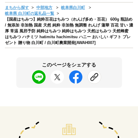
まちから探す
中部地方
岐阜県白川町
岐阜県 白川町の返礼品一覧
【国産はちみつ】純粋百花はちみつ（れんげ多め・百花） 600g 瓶詰め
/ 無添加 非加熱 国産 天然 純粋 非加熱 無調整 れんげ 蓮華 百花 甘い 濃
厚 常温 風邪予防 純粋はちみつ 純粋はちみつ 天然はちみつ 天然蜂蜜
はちみつ ハチミツ hatimitu hachimitsu ハニー おいしい ギフト プレ
ゼント 贈り物 白川町 / 白川町農業開発[AWAH007]
このページをシェアする