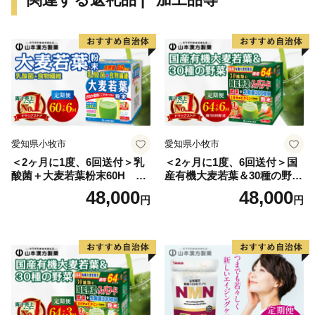
愛知県小牧市
愛知県小牧市
＜2ヶ月に1度、6回送付＞乳
＜2ヶ月に1度、6回送付＞国
酸菌＋大麦若葉粉末60H 山
産有機大麦若葉＆30種の野
本漢方 定期便
菜 山本漢方 定期便
48,000
48,000
円
円