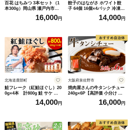
百花 はちみつ 3本セット（1
餃子のはながさ ホワイト餃
本300g）岡山県 瀬戸内市産
子 64個 16個×4パック 冷凍
石黒農園 ヨーグルト パン 砂
中華 点心 B級グルメ ご当地
16,000
14,000
円
円
糖の代わり 香り高い いい香
野菜 おつまみ おかず 簡単調
り 季節の花の蜜 トンガリ容
理 時短 リピート 保存 豚肉
器入り
特製 ポーク 大きめ ジューシ
ー ギフト お取り寄せ 日高市
北海道鹿部町
大阪府泉佐野市
鮭フレーク（紅鮭ほぐし）20
焼肉屋さんの牛タンシチュー
0g×4本 計800g 鮭 サケ 鮭
240g×6P【高評価 小分け 惣
ほぐし サケフレーク シャケ
菜 牛たん 一人暮らし 冷凍】
14,000
16,000
円
円
フレーク 鮭フレーク