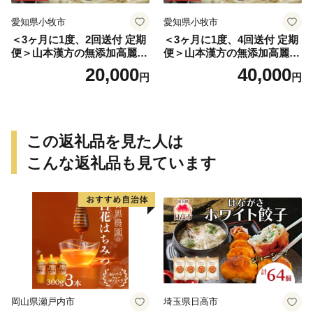
愛知県小牧市
愛知県小牧市
＜3ヶ月に1度、2回送付 定期
＜3ヶ月に1度、4回送付 定期
便＞山本漢方の無添加高麗人
便＞山本漢方の無添加高麗人
参粒
参粒
20,000
40,000
円
円
この返礼品を見た人は
こんな返礼品も見ています
岡山県瀬戸内市
埼玉県日高市