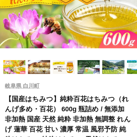
岐阜県 白川町
【国産はちみつ】純粋百花はちみつ（れ
んげ多め・百花） 600g 瓶詰め / 無添加
非加熱 国産 天然 純粋 非加熱 無調整 れん
げ 蓮華 百花 甘い 濃厚 常温 風邪予防 純