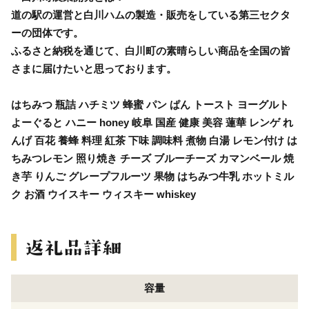
道の駅の運営と白川ハムの製造・販売をしている第三セクタ
ーの団体です。
ふるさと納税を通じて、白川町の素晴らしい商品を全国の皆
さまに届けたいと思っております。
はちみつ 瓶詰 ハチミツ 蜂蜜 パン ぱん トースト ヨーグルト
よーぐると ハニー honey 岐阜 国産 健康 美容 蓮華 レンゲ れ
んげ 百花 養蜂 料理 紅茶 下味 調味料 煮物 白湯 レモン付け は
ちみつレモン 照り焼き チーズ ブルーチーズ カマンベール 焼
き芋 りんご グレープフルーツ 果物 はちみつ牛乳 ホットミル
ク お酒 ウイスキー ウィスキー whiskey
容量