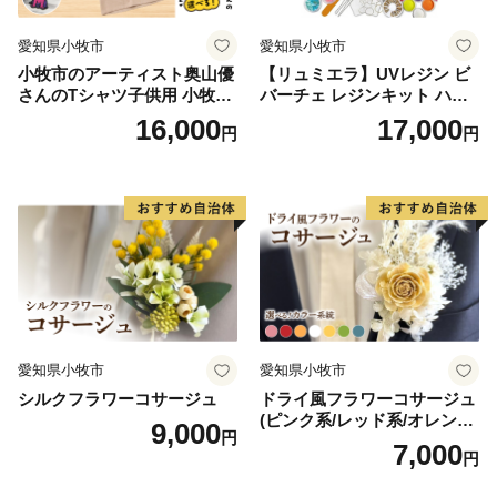
市内には、高砂神社・生石神社・鹿嶋神社・曽根天満
愛知県小牧市
愛知県小牧市
宮・十輪寺などの社寺や石の宝殿などの史跡も多く、市
小牧市のアーティスト奥山優
【リュミエラ】UVレジン ビ
内各神社の秋祭りなどの行事には多くの人々が訪れる観
さんのTシャツ子供用 小牧市
バーチェ レジンキット ハン
光地にもなっており、東播磨地域の中核都市として、前
制70周年記念
ドメイド レジンクラフト ア
16,000
17,000
円
円
進しています。
クセサリーキット 手作り セ
ット レジン LEDライト
愛知県小牧市
愛知県小牧市
シルクフラワーコサージュ
ドライ風フラワーコサージュ
(ピンク系/レッド系/オレンジ
9,000
円
系/ホワイト系/イエロー系/グ
7,000
円
リーン系/ブルー系）