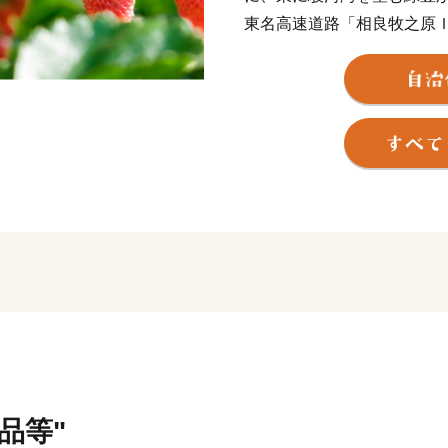
東名高速道路「相良牧之原
岡空港と、陸・海・空それ
牧之原市には、日本有数の
ーチがあり,夏には、遠浅で
客が訪れます。
また、サーフポイントも点
が集まり、一年を通して賑
■□■…………………………
返礼品・証明書等のお問い
牧之原市ふるさと納税担当
TEL：050-1707-9298（平
品等"
※土日祝日、年末年始を除