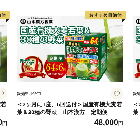
E-mail：makinohara@furusa
愛知県小牧市
愛
麦若
＜2ヶ月に1度、6回送付＞国産有機大麦若
＜
葉＆30種の野菜 山本漢方 定期便
葉
0
48,000
円
円