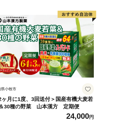
to-supports.com
知県小牧市
2ヶ月に1度、3回送付＞国産有機大麦若
＆30種の野菜 山本漢方 定期便
24,000
円