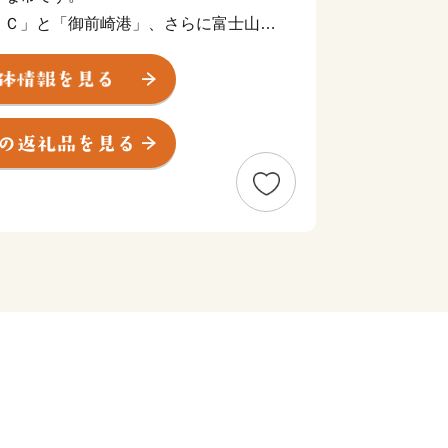
ＩＣ」と「御前崎港」、さらに富士山静
ぞれの玄関口を持つ市です。
海水浴場である静波海岸とさがらサンビ
波が静かなビーチに連日大勢の海水浴
在していて、県内外からサーファーたち
わっています。
…………………………
合わせはこちらへ
日8：30～17：00）
く