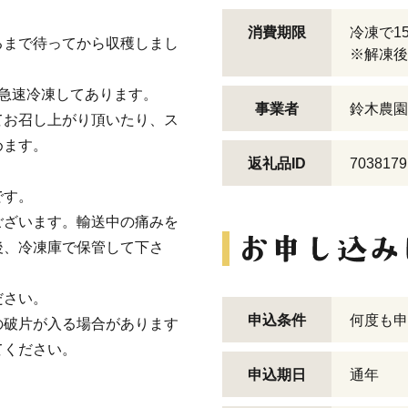
消費期限
冷凍で1
るまで待ってから収穫しまし
※解凍後
急速冷凍してあります。
事業者
鈴木農園
てお召し上がり頂いたり、ス
めます。
返礼品ID
7038179
です。
ございます。輸送中の痛みを
後、冷凍庫で保管して下さ
ださい。
申込条件
何度も申
の破片が入る場合があります
てください。
申込期日
通年