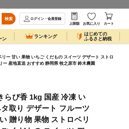
検索
ログイン・会員登録
上限額
お気に入り
カート
はじめての
ランキング
ーン
ふるさと納税
ロベリー 甘い 果物 いちご くだもの スイーツ デザート ストロ
ベリー 産地直送 おすすめ 静岡県 牧之原市 鈴木農園
らぴ香 1kg 国産 冷凍 い
袋 ヘタ取り デザート フルーツ
い 贈り物 果物 ストロベリ