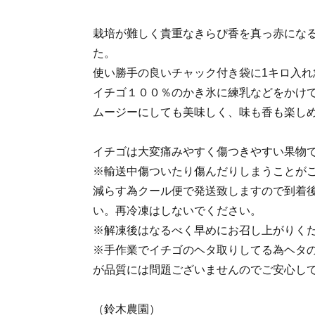
栽培が難しく貴重なきらぴ香を真っ赤にな
た。
使い勝手の良いチャック付き袋に1キロ入れ
イチゴ１００％のかき氷に練乳などをかけ
ムージーにしても美味しく、味も香も楽し
イチゴは大変痛みやすく傷つきやすい果物
※輸送中傷ついたり傷んだりしまうことが
減らす為クール便で発送致しますので到着
い。再冷凍はしないでください。
※解凍後はなるべく早めにお召し上がりく
※手作業でイチゴのヘタ取りしてる為ヘタ
が品質には問題ございませんのでご安心し
（鈴木農園）