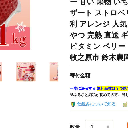
ー 甘い 果物 い
ザート ストロベ
利 アレンジ 人気
やつ 完熟 直送 
ビタミン ベリー
牧之原市 鈴木農
寄付金額
一度に決済する
返礼品数は３つ以
🔰ふるさと納税が初めての方、詳
仕組みについて知る
数量