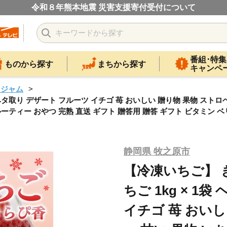
令和８年熊本地震 災害支援寄付受付について
番組･特集
ものから探す
まちから探す
キャンペ
・ジャム
1袋 ヘタ取り デザート フルーツ イチゴ 苺 おいしい 贈り物 果物 スト
ルーティー おやつ 完熟 直送 ギフト 贈答用 贈答 ギフト ビタミン 
静岡県 牧之原市
【冷凍いちご】 き
ちご 1kg × 1
イチゴ 苺 おいし