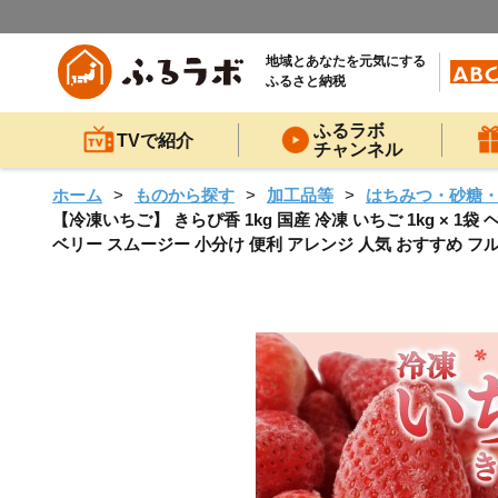
地域とあなたを元気にする
ふるさと納税
ふるラボ
TVで紹介
チャンネル
ホーム
ものから探す
加工品等
はちみつ・砂糖
【冷凍いちご】 きらぴ香 1kg 国産 冷凍 いちご 1kg × 
ベリー スムージー 小分け 便利 アレンジ 人気 おすすめ フ