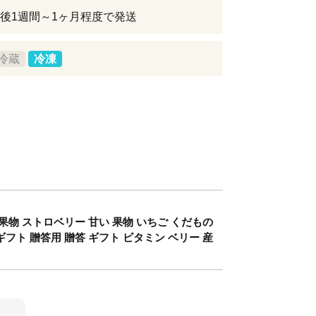
後1週間～1ヶ月程度で発送
冷蔵
冷凍
物 果物 ストロベリー 甘い 果物 いちご くだもの
ギフト 贈答用 贈答 ギフト ビタミン ベリー 産