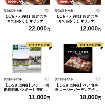
愛知県小牧市
愛知県小牧市
【ふるさと納税】限定 ステ
【ふるさと納税】限定 ステ
ーキのあさくま オリジナル
ーキのあさくま オリジナル
お食事券 6000円 お好きなメ
お食事券 3000円 お好きなメ
22,000
12,000
円
円
ニュー 好きなだけ コーンス
ニュー 好きなだけ コーンス
ープ カレー サラダ プリン ソ
ープ カレー サラダ プリン ソ
フトクリーム デザート 愛知
フトクリーム デザート 愛知
県 小牧店 小牧市 チケット 送
県 小牧店 小牧市 チケット 送
料無料
料無料
愛知県小牧市
愛知県小牧市
【ふるさと納税】メナード美
【ふるさと納税】ペア 食事
術館年間パスポート 美術館
券 コージーガーデンアザレ
メナード アート
ア アフタヌーン宝石箱 ホテ
11,000
18,000
円
円
ル特製 デザート 6種類 サン
ドウィッチ コーヒー または