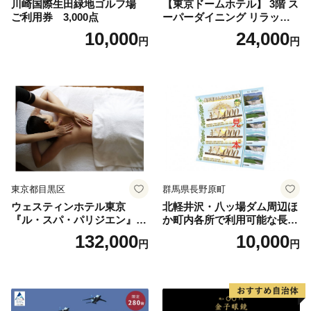
川崎国際生田緑地ゴルフ場
【東京ドームホテル】 3階 ス
ご利用券 3,000点
ーパーダイニング リラッサ
ランチブッフェ お食事券 大
10,000
24,000
円
円
人1名様分 関東 東京 ご利用
券 ランチ 昼食 食事券 レスト
ラン ブッフェ 東京都 お食事
券
東京都目黒区
群馬県長野原町
ウェスティンホテル東京
北軽井沢・八ッ場ダム周辺ほ
『ル・スパ・パリジエン』選
か町内各所で利用可能な長野
べるボディセラピー90分/1名
原町ふるさと感謝券（3,000
132,000
10,000
円
円
円分）【トラベル 観光 旅行
お土産 群馬県 長野原町 北軽
井沢】