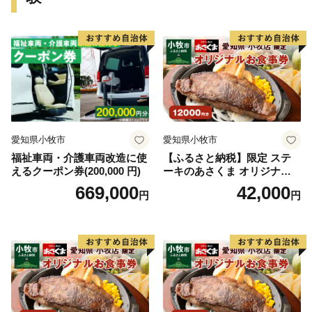
愛知県小牧市
愛知県小牧市
福祉車両・介護車両改造に使
【ふるさと納税】限定 ステ
えるクーポン券(200,000 円)
ーキのあさくま オリジナル
お食事券 12000円 お好きなメ
669,000
42,000
円
円
ニュー 好きなだけ コーンス
ープ カレー サラダ プリン ソ
フトクリーム デザート 愛知
県 小牧店 小牧市 チケット 送
料無料