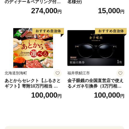
のディナー＆ペアリング付宿
名様分)
泊プラン＜デラックスツイン
274,000
15,000
円
円
＞
北海道別海町
福井県鯖江市
あとからセレクト【ふるさと
金子眼鏡の全国直営店で使え
ギフト】寄附10万円相当 あ
るメガネ引換券（3万円相
とから選べる！ ギフト いく
当） Bronze
100,000
100,000
円
円
ら ほたて 海鮮 牛肉 別海町
ケーキ アイス （ 後から 選べ
る カタログ カタログポイン
ト カタログギフト あとから
カタログ あとからカタログ
ポイント あとからカタログ