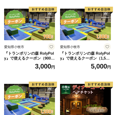
紅茶 スイーツ アフタヌーン
ティー チケット 券 2名様分
お祝 誕生日 記念日 名鉄小牧
ホテル 愛知県 小牧市 送料無
料
愛知県小牧市
愛知県小牧市
『トランポリンの森 RolyPol
『トランポリンの森 RolyPol
y』で使えるクーポン（900
y』で使えるクーポン（1,500
円）
円）
3,000
5,000
円
円