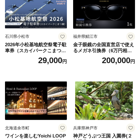
石川県小松市
福井県鯖江市
2026年小松基地航空祭電子駐
金子眼鏡の全国直営店で使え
車券（スカイパークこまつ
るメガネ引換券（6万円相
翼） 駐車場 シャトルバスの
当） Platinum
29,000
200,000
円
円
りばすぐ 石川県 小松市
北海道余市町
兵庫県神戸市
ワインを楽しむYoichi LOOP
神戸どうぶつ王国 入園券(２