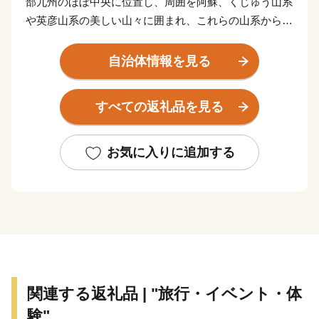
部九州のほぼ中央に位置し、周囲を阿蘇、くじゅう山系
や英彦山系の美しい山々に囲まれ、これらの山系から流
れ出る豊富な水が合流する日田盆地と緑豊かな森林や丘
陵地で市域が形成されています。気候は、内陸特有の性
自治体情報を見る
質から寒暖の差が大きく、雨量も多いことから、四季の
移ろいがはっきりしているといった特徴があります。
すべての返礼品を見る
古くから北部九州の各地を結ぶ交通の要衝として栄
え、江戸時代には幕府直轄地・天領として西国筋郡代が
お気に入りに追加する
置かれるなど、九州の政治・経済・文化の中心地として
発展しました。当時は歴史的な町並みや伝統文化は今な
お脈々と受け継がれており、私塾「咸宜園」や塾と共生
したまち「豆田町」等が教育遺産群として日本遺産に認
定されているほか、「日田祇園の曳山行事」はユネスコ
無形文化財に登録されています。
関連する返礼品 | "旅行・イベント・体
験"