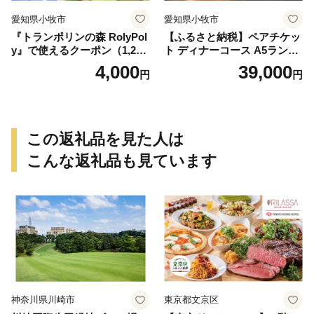
愛知県小牧市
愛知県小牧市
『トランポリンの森 RolyPol
【ふるさと納税】ペアチケッ
y』で使えるクーポン（1,200
ト ディナーコース A5ランク
円）
飛騨牛 コース 記念日 お誕生
4,000
39,000
円
円
日 特別な日 完全個室 ノンア
ルコール スパークリングワ
イン 1本付き デザート ドリ
ンク セレブレ お食事券 愛知
県 小牧市 送料無料
この返礼品を見た人は
こんな返礼品も見ています
神奈川県川崎市
東京都文京区