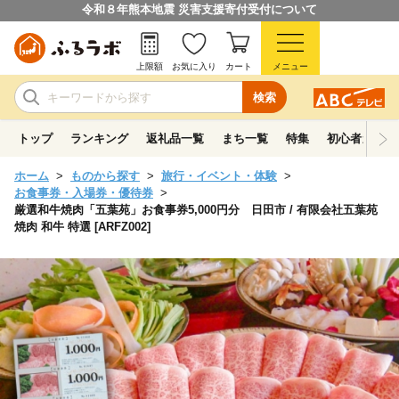
令和８年熊本地震 災害支援寄付受付について
上限額
お気に入り
カート
メニュー
検索
トップ
ランキング
返礼品一覧
まち一覧
特集
初心者ガイド
ホーム
ものから探す
旅行・イベント・体験
お食事券・入場券・優待券
厳選和牛焼肉「五葉苑」お食事券5,000円分 日田市 / 有限会社五葉苑
焼肉 和牛 特選 [ARFZ002]