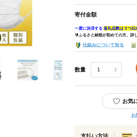
寄付金額
一度に決済する
返礼品数は３つ以
🔰ふるさと納税が初めての方、詳
仕組みについて知る
数量
お気
お
支払い方法