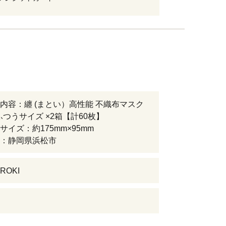
内容：纏 (まとい）高性能 不織布マスク
 ふつうサイズ ×2箱【計60枚】
サイズ：約175mm×95mm
：静岡県浜松市
ROKI