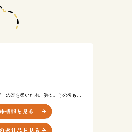
統一の礎を築いた地、浜松。その後も水
が幕府の要職への出世しました。
や技術者、音楽家や芸術家を輩出したほ
業が、浜松から生まれています。