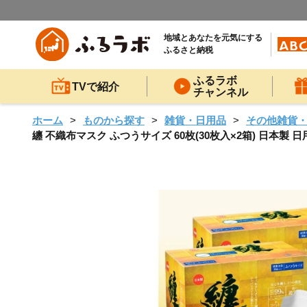
地域とあなたを元気にする
ふるさと納税
ふるラボ
TVで紹介
チャンネル
ホーム
ものから探す
雑貨・日用品
その他雑貨
纏 不織布マスク ふつうサイズ 60枚(30枚入×2箱) 日本製 日