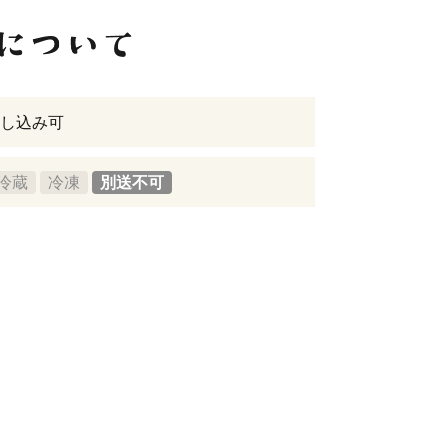
し込み可
冷蔵
冷凍
別送不可