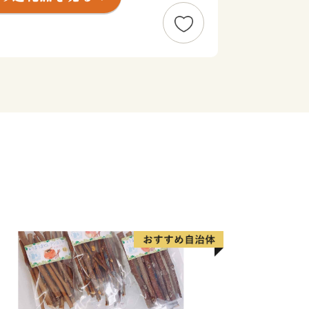
央に位置する、人口約80万人の政令
、南は遠州灘、西は浜名湖、東は天竜川
地です。
精神と起業意識の高い風土によって、オ
った産業が集積する「ものづくりの街」
輩出し、体験できる産業観光施設も年々
市部の調和、温暖な気候、魅力ある食文
地としての人気も高まっています。