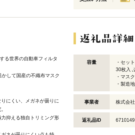
展開する世界の自動車フィルタ
容量
・セット
30枚入
活かして国産の不織布マスク
・マスク
・製造地
なりにくい、メガネが曇りに
事業者
株式会社
究。
極力抑える独自トリミング形
返礼品ID
6710149
メガネが曇りにくい点も特