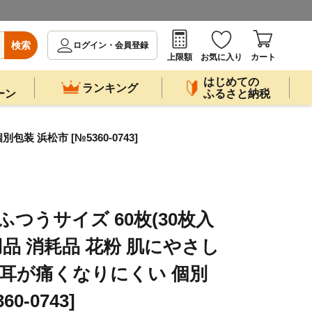
検索
ログイン・会員登録
上限額
お気に入り
カート
はじめての
ランキング
ーン
ふるさと納税
 浜松市 [№5360-0743]
ふつうサイズ 60枚(30枚入
日用品 消耗品 花粉 肌にやさし
 耳が痛くなりにくい 個別
0-0743]