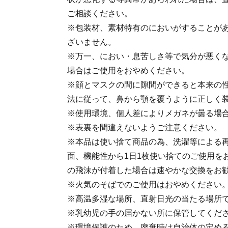
ご相談ください。
※包装材、素材特有のにおいがすることが
ざいません。
※万一、におい・息苦しさ等で気分が悪く
場合はご使用をおやめください。
※顔とマスクの間に隙間ができると本来の
法に従って、鼻から顎を覆うように正しく
※使用環境、個人差によりメガネが曇る場
※表裏を間違えないようご注意ください。
※本品は使い捨て商品の為、洗濯等による
面、機能性から1日1枚使い捨てのご使用を
の飛沫が付着した場合は速やかな交換をお
※火気のそばでのご使用はおやめください
※高温多湿な場所、直射日光の当たる場所
※乳幼児の手の届かない所に保管してくだ
※環境保護のため、廃棄時は自治体の定め