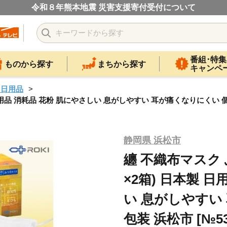
令和８年熊本地震 災害支援寄付受付について
番組･特集
ものから探す
まちから探す
キャンペ
・日用品
用品 消耗品 花粉 肌にやさしい 息がしやすい 耳が痛くなりにくい 個別包装
静岡県 浜松市
纏 不織布マスク 
×2箱) 日本製 
い 息がしやすい
包装 浜松市 [№536