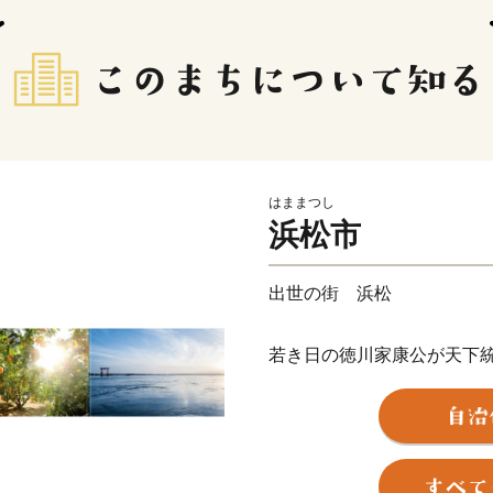
はままつし
浜松市
出世の街 浜松
若き日の徳川家康公が天下
野忠邦など歴代城主の多く
近代では、世界的な研究者
か、世界に名高い多くの企