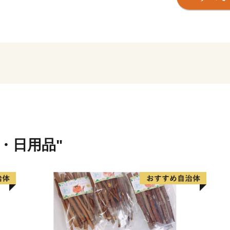
浜松市は東京と大阪のほぼ中
指定都市。北は天竜の美林
と多様な自然に恵まれた土
そして、旺盛なチャレンジ
ートバイ・繊維・楽器とい
でもあります。
世界トップレベルの企業を
充実しています。
貨・日用品"
さらに豊かな自然環境と都
化などにより、近年、観光