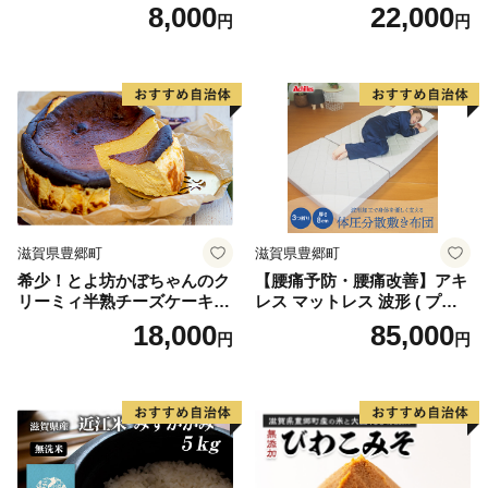
物 アクセサリー 雑貨 日用品
8,000
22,000
円
円
文房具 レザー 高級革 名入れ
贈り物
滋賀県豊郷町
滋賀県豊郷町
希少！とよ坊かぼちゃんのク
【腰痛予防・腰痛改善】アキ
リーミィ半熟チーズケーキ
レス マットレス 波形 ( プロ
（バスク風） お菓子 洋菓子
ファイル ) 加工 コスパ 体圧
18,000
85,000
円
円
分散 敷き布団 かため 8cm 18
0N シングル 寝具 腰痛改善
マットレス 折りたたみ シン
グルマットレス 日用品 滋賀
県 豊郷町