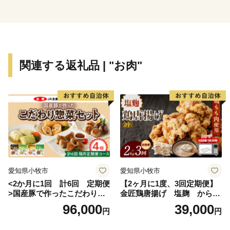
👉厳選セット 金亀 生原酒 720ml×6本セット
👉旨味別格 金亀 火入れ 720ml×6本セット
関連する返礼品 | "お肉"
愛知県小牧市
愛知県小牧市
<2か月に1回 計6回 定期便
【2ヶ月に1度、3回定期便】
>国産豚で作ったこだわり惣
金匠鶏唐揚げ 塩麹 からあ
菜セット
げ
96,000
39,000
円
円