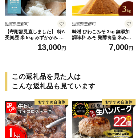
滋賀県豊郷町
滋賀県豊郷町
【寄附額見直しました】 特A
味噌 びわこみそ 3kg 無添加
受賞歴 米 5kg みずかがみ 無
調味料 みそ 発酵食品 米みそ
洗米 令和7年産 お米 ミズカ
麹 大豆 手造り
13,000
7,000
円
円
ガミ 近江米 こめ コメ
この返礼品を見た人は
こんな返礼品も見ています