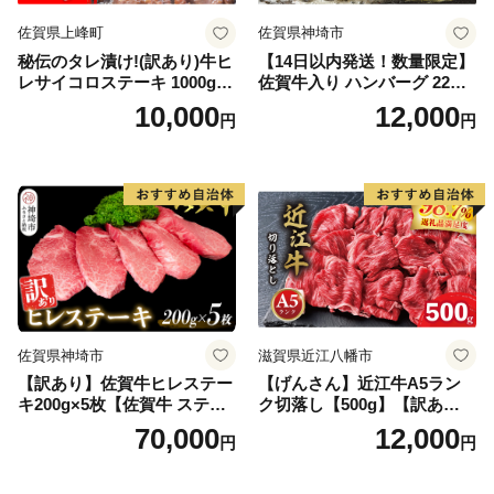
佐賀県上峰町
佐賀県神埼市
秘伝のタレ漬け!(訳あり)牛ヒ
【14日以内発送！数量限定】
レサイコロステーキ 1000g
佐賀牛入り ハンバーグ 22個
【B-1098-AS】
2.6kg(120g×22個)【佐賀牛
10,000
12,000
円
円
黒毛和牛 ブランド牛 九州 ハ
ンバーグ 牛肉 豚肉 国産 お弁
当 おかず 惣菜 おすすめ 人
気】(H083106)
佐賀県神埼市
滋賀県近江八幡市
【訳あり】佐賀牛ヒレステー
【げんさん】近江牛A5ラン
キ200g×5枚【佐賀牛 ステー
ク切落し【500g】【訳あり】
キ ブランド肉 ヒレ肉 フィレ
【DG12W】
70,000
12,000
円
円
肉 ジューシー ヘルシー】(H0
65175)