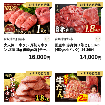
宮城県気仙沼市
宮崎県都城市
大人気！ 牛タン 厚切り牛タ
国産牛 赤身切り落とし1.8kg
ン 塩味 1kg (500g×2) [モ〜ラ
(450g×4パック)_14-3604
ンド 宮城県 気仙沼市 205646
16,000
14,000
円
円
60] 肉 牛肉 精肉 牛たん 牛タ
ン塩 牛たん塩 冷凍 焼肉 BB
Q アウトドア バーベキュー
厚切り タン