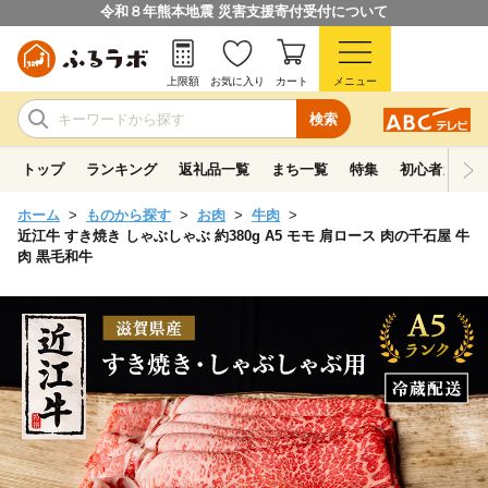
令和８年熊本地震 災害支援寄付受付について
上限額
お気に入り
カート
メニュー
検索
トップ
ランキング
返礼品一覧
まち一覧
特集
初心者ガイド
ホーム
ものから探す
お肉
牛肉
近江牛 すき焼き しゃぶしゃぶ 約380g A5 モモ 肩ロース 肉の千石屋 牛
肉 黒毛和牛