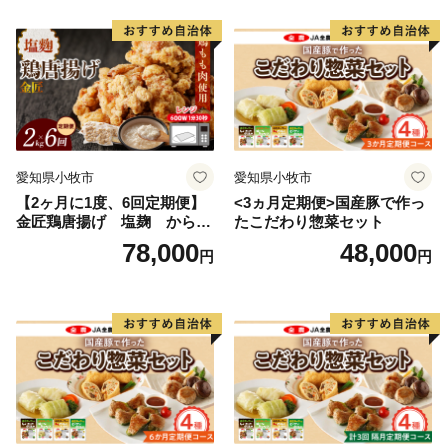
愛知県小牧市
愛知県小牧市
【2ヶ月に1度、6回定期便】
<3ヵ月定期便>国産豚で作っ
金匠鶏唐揚げ 塩麹 からあ
たこだわり惣菜セット
げ
78,000
48,000
円
円