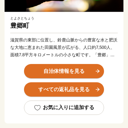
とよさとちょう
豊郷町
滋賀県の東部に位置し、鈴鹿山脈からの豊富な水と肥沃
な大地に恵まれた田園風景が広がる、人口約7,500人、
面積7.8平方キロメートルの小さな町です。「豊郷」と
は、米穀の豊穣を願って命名されたと言われており、古
くから稲作が主産業でした。また、近江商人をはじめ幾
自治体情報を見る
多の傑出した先人を世に送り出したことや江州音頭の発
祥地としても知られており、心和む町並みの中に歴史と
すべての返礼品を見る
ロマンが溢れています。
★ABCテレビのニュース情報番組「キャスト」で 近江
お気に入りに追加する
の地酒 『長寿金亀』 が紹介されました！
👉近江の地酒「長寿金亀」2本セット