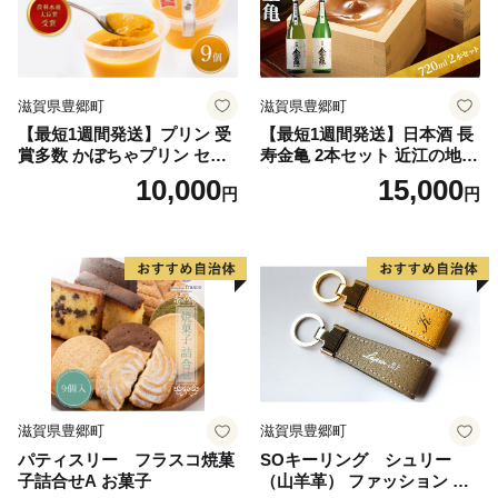
滋賀県豊郷町
滋賀県豊郷町
【最短1週間発送】プリン 受
【最短1週間発送】日本酒 長
賞多数 かぼちゃプリン セッ
寿金亀 2本セット 近江の地酒
ト とよさとプリン満足セッ
酒 お酒 地酒 アルコール セッ
10,000
15,000
円
円
ト（9個入り）
ト 詰め合わせ
滋賀県豊郷町
滋賀県豊郷町
パティスリー フラスコ焼菓
SOキーリング シュリー
子詰合せA お菓子
（山羊革） ファッション 小