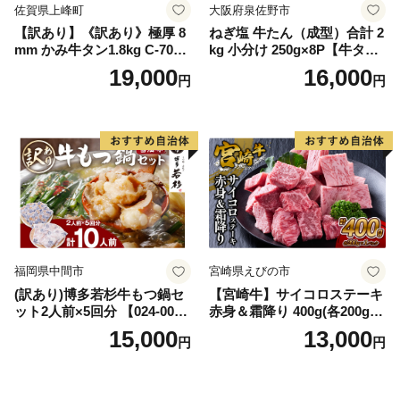
佐賀県上峰町
大阪府泉佐野市
【訳あり】《訳あり》極厚 8
ねぎ塩 牛たん（成型）合計 2
mm かみ牛タン1.8kg C-709-
kg 小分け 250g×8P【牛タン
AS
牛肉 焼肉用 薄切り 訳あり サ
19,000
16,000
円
円
イズ不揃い】
福岡県中間市
宮崎県えびの市
(訳あり)博多若杉牛もつ鍋セ
【宮崎牛】サイコロステーキ
ット2人前×5回分 【024-002
赤身＆霜降り 400g(各200g×
7】
１P 計2P) 真空パック 冷凍
15,000
13,000
円
円