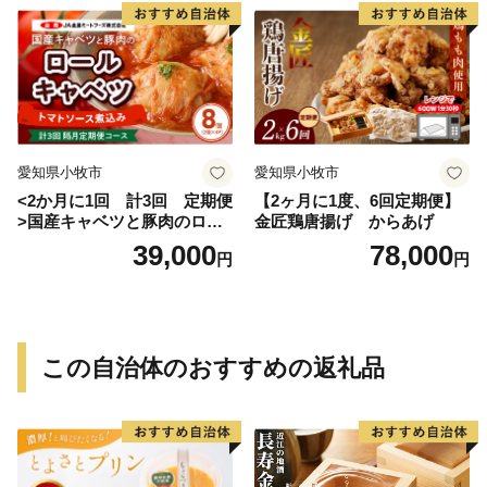
愛知県小牧市
愛知県小牧市
<2か月に1回 計3回 定期便
【2ヶ月に1度、6回定期便】
>国産キャベツと豚肉のロー
金匠鶏唐揚げ からあげ
ルキャベツ（4P入り）
39,000
78,000
円
円
この自治体のおすすめの返礼品