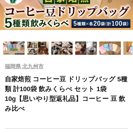
福岡県 北九州市
自家焙煎 コーヒー豆 ドリップバッグ 5種
類 計100袋 飲みくらべ セット 1袋
10g【思いやり型返礼品】コーヒー 豆 飲
み比べ