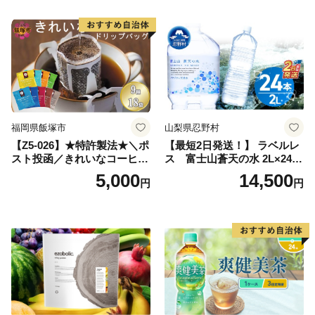
深むし茶 深蒸し 訳あり お茶
っぱ tea 八女茶 お手軽 簡単
小分け お土産 お取り寄せ グ
ルメ 福岡 九州 福岡県 国産
日本 ふかむし茶 ふかむし 家
庭用 自宅用 ちゃ りょくちゃ
ふかむしちゃ 急須 甘み 川崎
町 送料無料
福岡県飯塚市
山梨県忍野村
【Z5-026】★特許製法★＼ポ
【最短2日発送！】 ラベルレ
スト投函／きれいなコーヒー
ス 富士山蒼天の水 2L×24本
ドリップバッグ9種セット(18
（4ケース）※離島不可 天然
5,000
14,500
円
円
袋)ゆうパケットでお届け！
水 ミネラルウォーター 水 ペ
ットボトル 2000ml バナジウ
ム天然水 飲料水 軟水 鉱水 国
産 シリカ ミネラル 美容 備蓄
防災 長期保存 富士山 山梨県
忍野村