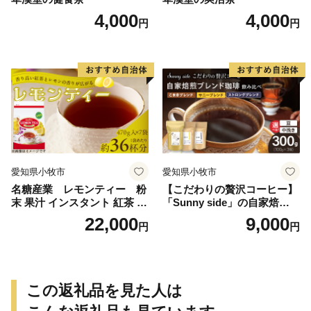
4,000
4,000
円
円
愛知県小牧市
愛知県小牧市
名糖産業 レモンティー 粉
【こだわりの贅沢コーヒー】
末 果汁 インスタント 紅茶 ビ
「Sunny side」の自家焙煎珈
タミンC 袋 ロングセラー 粉
琲ブレンド珈琲飲み比べセッ
22,000
9,000
円
円
末飲料 粉末茶 簡単 手軽 ホッ
ト（300g）
ト アイス
この返礼品を見た人は