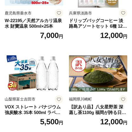
鹿児島県垂水市
兵庫県淡路市
W-22195／天然アルカリ温泉
ドリップバッグコーヒー 淡
水 財寶温泉 500ml×25本
路島アソートセット 6種 120
袋 飲み比べ コーヒー
7,000
12,000
円
円
山梨県富士吉田市
福岡県川崎町
VOX ストレート バナジウム
【訳あり品】八女星野茶 深
強炭酸水 35本 500ml ラベル
蒸し茶1100g 福岡が誇る日本
レス【富士吉田市限定カート
茶_ 訳アリ 常温 お茶 茶袋 常
5,500
12,000
円
円
ン】
備品 おちゃ ocha 茶葉 緑茶
飲料 飲み物 八女 茶 日本茶