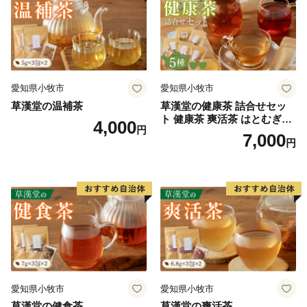
愛知県小牧市
愛知県小牧市
草漢堂の温補茶
草漢堂の健康茶 詰合せセッ
ト 健康茶 爽活茶 はとむぎ茶
4,000
円
温補茶 健食茶 和漢紅茶 お茶
7,000
円
愛知県小牧市
愛知県小牧市
草漢堂の健食茶
草漢堂の爽活茶