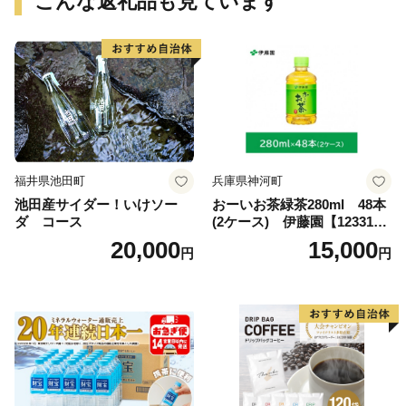
こんな返礼品も見ています
福井県池田町
兵庫県神河町
池田産サイダー！いけソー
おーいお茶緑茶280ml 48本
ダ コース
(2ケース) 伊藤園【123317
3】
20,000
15,000
円
円