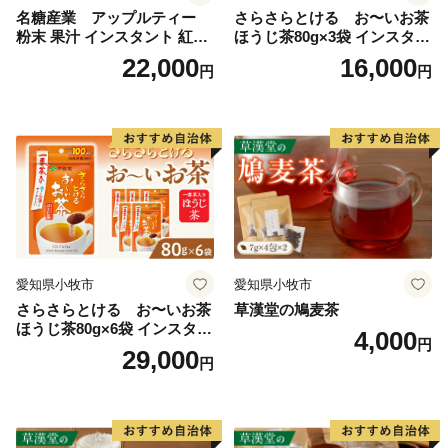
名糖産業 アップルティー
さらさらとける お〜いお茶
粉末 果汁 インスタント 紅茶
ほうじ茶80g×3袋 インスタン
ティー ビタミンC 袋 ロング
トほうじ茶 粉末ほうじ茶 粉
22,000
16,000
円
円
セラー 粉末飲料 粉末茶 簡単
末茶 おーいお茶 粉末緑茶
手軽 ホット アイス
愛知県小牧市
愛知県小牧市
さらさらとける お〜いお茶
草漢堂の鳩麦茶
ほうじ茶80g×6袋 インスタン
4,000
円
トほうじ茶 粉末ほうじ茶 粉
29,000
円
末茶 おーいお茶 粉末緑茶