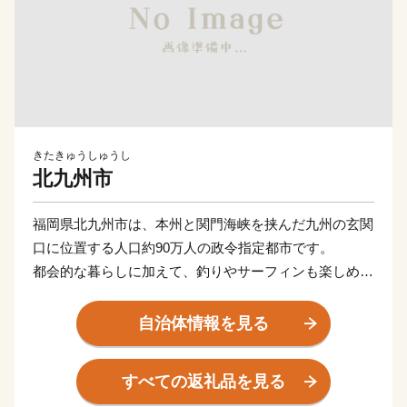
きたきゅうしゅうし
北九州市
福岡県北九州市は、本州と関門海峡を挟んだ九州の玄関
口に位置する人口約90万人の政令指定都市です。
都会的な暮らしに加えて、釣りやサーフィンも楽しめる
海や、四季折々の草花が生息する山など豊かな自然に囲
まれた、地方暮らしの両方を楽しめる都市です。
自治体情報を見る
関門海峡ふぐ刺身・シャボン玉石けん・肉うどん・辛子
明太子など本市ならではの返礼品に加え、黒毛和牛・ウ
すべての返礼品を見る
ナギ・カニなど全国的に人気の返礼品も豊富に揃えてい