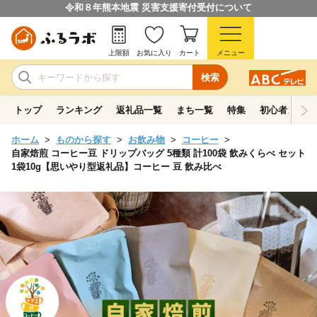
令和８年熊本地震 災害支援寄付受付について
上限額
お気に入り
カート
メニュー
検索
トップ
ランキング
返礼品一覧
まち一覧
特集
初心者ガイド
ホーム
ものから探す
お飲み物
コーヒー
自家焙煎 コーヒー豆 ドリップバッグ 5種類 計100袋 飲みくらべ セット
1袋10g【思いやり型返礼品】コーヒー 豆 飲み比べ