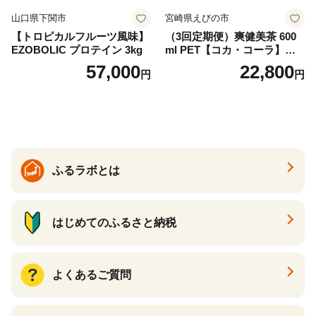
山口県下関市
宮崎県えびの市
【トロピカルフルーツ風味】
（3回定期便）爽健美茶 600
EZOBOLIC プロテイン 3kg
ml PET【コカ・コーラ】ペ
ットボトル 1ケース(24本) 定
57,000
22,800
円
円
期便 3回(72本) セット お茶
カフェインゼロ ノンカフェ
イン ハトムギ ブレンド茶 宮
崎県 えびの市 送料無料
ふるラボとは
はじめてのふるさと納税
よくあるご質問