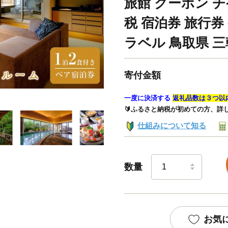
旅館 クーポン チ
税 宿泊券 旅行券
ラベル 鳥取県 
寄付金額
一度に決済する
返礼品数は３つ以
🔰ふるさと納税が初めての方、詳
仕組みについて知る
数量
お気