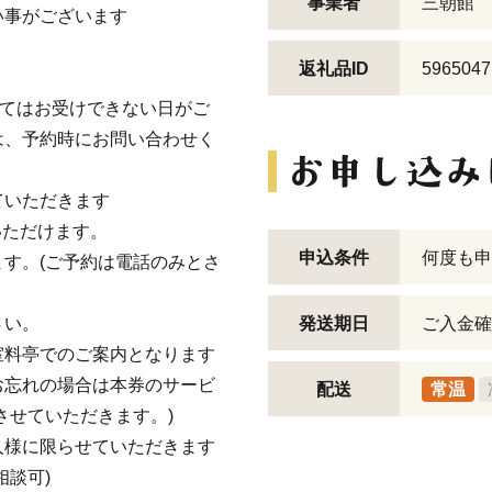
事業者
三朝館
い事がございます
返礼品ID
5965047
ってはお受けできない日がご
は、予約時にお問い合わせく
ていただきます
いただけます。
申込条件
何度も申
す。(ご予約は電話のみとさ
さい。
発送期日
ご入金確
室料亭でのご案内となります
お忘れの場合は本券のサービ
配送
常温
させていただきます。)
人様に限らせていただきます
相談可)