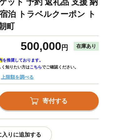
ケット 予約 返礼品 支援 納
 宿泊 トラベルクーポン ト
三朝町
500,000
在庫あり
円
内
を推奨しております。
しく知りたい方は
こちら
でご確認ください。
上限額を調べる
寄付する
に入りに追加する