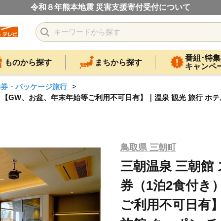
令和８年熊本地震 災害支援寄付受付について
番組･特集
ものから探す
まちから探す
キャンペ
泊券・パッケージ旅行
【GW、お盆、年末年始等ご利用不可日有】｜温泉 観光 旅行 ホテル 
鳥取県 三朝町
三朝温泉 三朝館
券（1泊2食付き
ご利用不可日有】