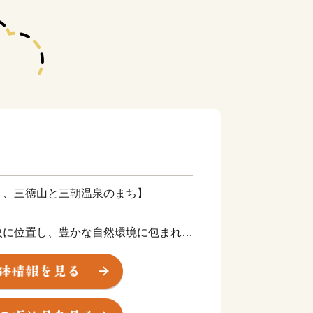
く、三徳山と三朝温泉のまち】
央に位置し、豊かな自然環境に包まれた
産業は「観光」と「農林業」です。
ン含有量を誇り、古くから湯治の名湯と
」や、国宝・投入堂で知られる霊峰「三