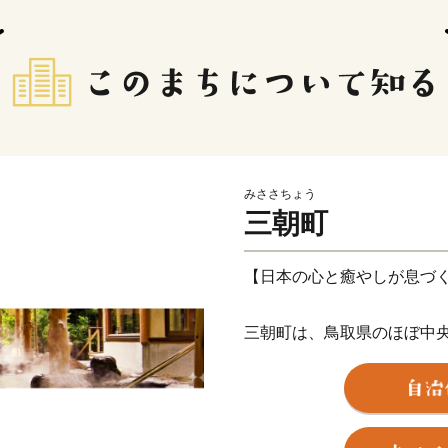
みささちょう
三朝町
【日本の心と癒やしが息づ
三朝町は、鳥取県のほぼ中
湯と山の町です。町の主な
観光では、世界屈指のラド
して親しまれる「三朝温泉
徳山」を有しています。