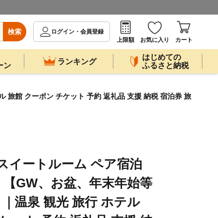
検索
ログイン・会員登録
上限額
お気に入り
カート
はじめての
ランキング
ーン
ふるさと納税
旅館 クーポン チケット 予約 返礼品 支援 納税 宿泊券 旅
 スイートルーム ペア宿泊
）【GW、お盆、年末年始等
｜温泉 観光 旅行 ホテル