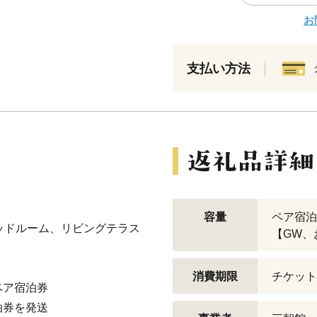
お
支払い方法
容量
ペア宿泊
ッドルーム、リビングテラス
【GW、
消費期限
チケット
ペア宿泊券
泊券を発送