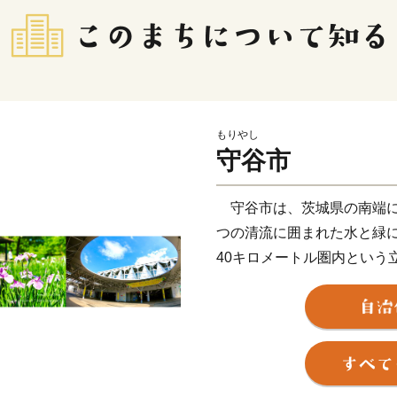
もりやし
守谷市
守谷市は、茨城県の南端に
つの清流に囲まれた水と緑
40キロメートル圏内という
は単独で市制を施行しまし
水道など都市基盤の整備が進
パーセントに達し、環境に
2005年には待望のつくば
32分で結ばれることになり