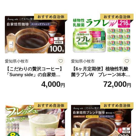
愛知県小牧市
愛知県小牧市
【こだわりの贅沢コーヒー】
【6ヶ月定期便】植物性乳酸
「Sunny side」の自家焙煎珈
菌ラブレW プレーン36本
琲ストロングブレンド（100
（計216本）
4,000
72,000
円
円
g）