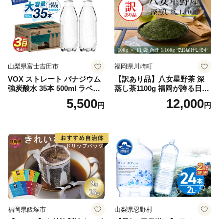
山梨県富士吉田市
福岡県川崎町
VOX ストレート バナジウム
【訳あり品】八女星野茶 深
強炭酸水 35本 500ml ラベル
蒸し茶1100g 福岡が誇る日本
レス【富士吉田市限定カート
茶_ 訳アリ 常温 お茶 茶袋 常
5,500
12,000
円
円
ン】
備品 おちゃ ocha 茶葉 緑茶
飲料 飲み物 八女 茶 日本茶
深むし茶 深蒸し 訳あり お茶
っぱ tea 八女茶 お手軽 簡単
小分け お土産 お取り寄せ グ
ルメ 福岡 九州 福岡県 国産
日本 ふかむし茶 ふかむし 家
庭用 自宅用 ちゃ りょくちゃ
ふかむしちゃ 急須 甘み 川崎
町 送料無料
福岡県飯塚市
山梨県忍野村