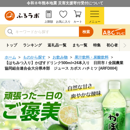
令和８年熊本地震 災害支援寄付受付について
上限額
お気に入り
カート
メニュー
検索
トップ
ランキング
返礼品一覧
まち一覧
特集
初心者ガイド
ホーム
ものから探す
お飲み物
果汁飲料・炭酸飲料
【はちみつ入り】かぼすドリンク500ml×24本入り 日田市 / 全国農業
協同組合連合会大分県本部 ジュース カボス ハチミツ [ARFD004]