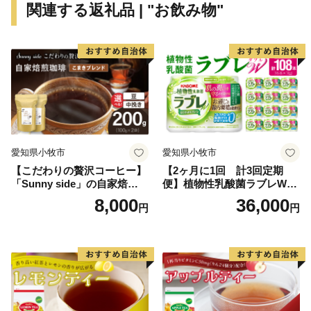
関連する返礼品 | "お飲み物"
愛知県小牧市
愛知県小牧市
【こだわりの贅沢コーヒー】
【2ヶ月に1回 計3回定期
「Sunny side」の自家焙煎珈
便】植物性乳酸菌ラブレW
琲こまきブレンド（200g）
プレーン36本（計108本）
8,000
36,000
円
円