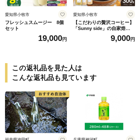
愛知県小牧市
愛知県小牧市
フレッシュスムージー 8個
【こだわりの贅沢コーヒー】
セット
「Sunny side」の自家焙煎珈
琲ブレンド珈琲飲み比べセッ
19,000
9,000
円
円
ト（300g）
この返礼品を見た人は
こんな返礼品も見ています
福井県池田町
兵庫県神河町