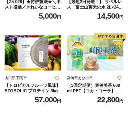
【Z5-026】★特許製法★＼ポ
【最短2日発送！】 ラベルレ
スト投函／きれいなコーヒー
ス 富士山蒼天の水 2L×24本
ドリップバッグ9種セット(18
（4ケース）※離島不可 天然
5,000
14,500
円
円
袋)ゆうパケットでお届け！
水 ミネラルウォーター 水 ペ
ットボトル 2000ml バナジウ
ム天然水 飲料水 軟水 鉱水 国
産 シリカ ミネラル 美容 備蓄
防災 長期保存 富士山 山梨県
忍野村
山口県下関市
宮崎県えびの市
【トロピカルフルーツ風味】
（3回定期便）爽健美茶 600
EZOBOLIC プロテイン 3kg
ml PET【コカ・コーラ】ペ
ットボトル 1ケース(24本) 定
57,000
22,800
円
円
期便 3回(72本) セット お茶
カフェインゼロ ノンカフェ
イン ハトムギ ブレンド茶 宮
崎県 えびの市 送料無料