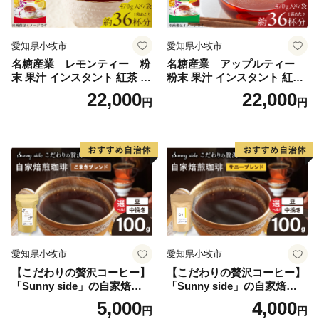
愛知県小牧市
愛知県小牧市
名糖産業 レモンティー 粉
名糖産業 アップルティー
末 果汁 インスタント 紅茶 ビ
粉末 果汁 インスタント 紅茶
タミンC 袋 ロングセラー 粉
ティー ビタミンC 袋 ロング
22,000
22,000
円
円
末飲料 粉末茶 簡単 手軽 ホッ
セラー 粉末飲料 粉末茶 簡単
ト アイス
手軽 ホット アイス
愛知県小牧市
愛知県小牧市
【こだわりの贅沢コーヒー】
【こだわりの贅沢コーヒー】
「Sunny side」の自家焙煎珈
「Sunny side」の自家焙煎珈
琲こまきブレンド（100g）
琲サニーブレンド（100g）
5,000
4,000
円
円