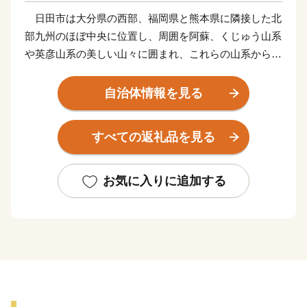
日田市は大分県の西部、福岡県と熊本県に隣接した北
部九州のほぼ中央に位置し、周囲を阿蘇、くじゅう山系
や英彦山系の美しい山々に囲まれ、これらの山系から流
れ出る豊富な水が合流する日田盆地と緑豊かな森林や丘
陵地で市域が形成されています。気候は、内陸特有の性
自治体情報を見る
質から寒暖の差が大きく、雨量も多いことから、四季の
移ろいがはっきりしているといった特徴があります。
すべての返礼品を見る
古くから北部九州の各地を結ぶ交通の要衝として栄
え、江戸時代には幕府直轄地・天領として西国筋郡代が
お気に入りに追加する
置かれるなど、九州の政治・経済・文化の中心地として
発展しました。当時は歴史的な町並みや伝統文化は今な
お脈々と受け継がれており、私塾「咸宜園」や塾と共生
したまち「豆田町」等が教育遺産群として日本遺産に認
定されているほか、「日田祇園の曳山行事」はユネスコ
無形文化財に登録されています。