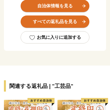
のアクセスも非常に良く、東京、京都、大阪、富士山な
自治体情報を見る
ど日本で人気の観光地を周遊する旅の滞在地として便利
な立地にあります。
すべての返礼品を見る
そのため、国内外から毎年2000万人を超える観光客が
訪れます。富士箱根伊豆国立公園の中央に位置し、世界
文化遺産にも登録されている富士山を近くに見ることも
お気に入りに追加する
出来ます。
箱根には、約20種類もある豊富な温泉、明鏡芦ノ湖を
はじめとした美しい自然とそれに調和した多彩な美術
館、100を超える旅館やホテルがあり、また、登山電
車、ケーブルカー、ロープウェイ、遊覧船などのバラエ
ティーに富んだ乗り物、江戸時代の様子を色濃く残す箱
関連する返礼品 | "工芸品"
根旧街道や伝統工芸品など、様々な魅力を持つ一大リゾ
ートです。
箱根町では、「ふるさと納税制度」を活用し、箱根町
のまちづくりを応援していただける皆様からの寄付を募