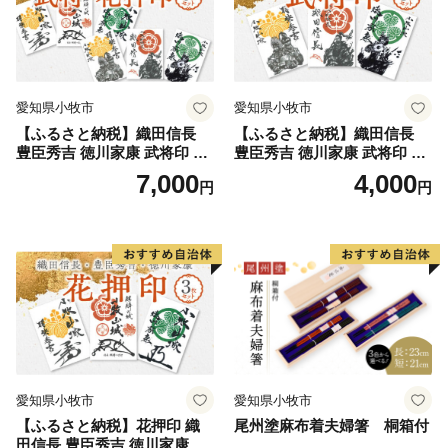
っています。
箱根町出身の方や箱根町を訪れたことのある方など、
「箱根ファン」の皆様の応援をお待ちしています。
愛知県小牧市
愛知県小牧市
【ふるさと納税】織田信長
【ふるさと納税】織田信長
豊臣秀吉 徳川家康 武将印 花
豊臣秀吉 徳川家康 武将印 3
押印 6枚 セット イラスト 戦
枚 セット イラスト 戦国 武将
7,000
4,000
円
円
国 武将 小牧山城 墨絵 龍画師
小牧山城 墨絵 龍画師 書道ア
書道アーティスト 池谷公智
ーティスト 池谷公智 渾身の
渾身の一作 作品 雑貨 工芸品
一作 作品 雑貨 工芸品 グッズ
グッズ 愛知県 小牧市 お取り
愛知県 小牧市 お取り寄せ 送
寄せ 送料無料
料無料
愛知県小牧市
愛知県小牧市
【ふるさと納税】花押印 織
尾州塗麻布着夫婦箸 桐箱付
田信長 豊臣秀吉 徳川家康 3