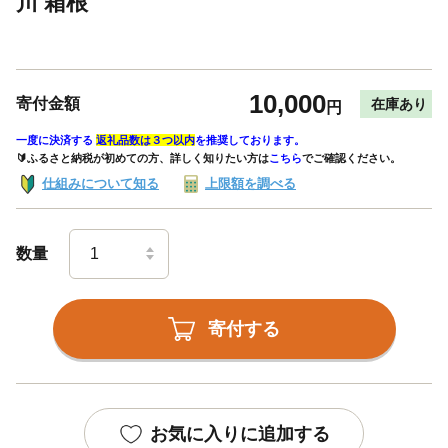
川 箱根
10,000
寄付金額
在庫あり
円
一度に決済する
返礼品数は３つ以内
を推奨しております。
🔰ふるさと納税が初めての方、詳しく知りたい方は
こちら
でご確認ください。
仕組みについて知る
上限額を調べる
数量
寄付する
お気に入りに追加する