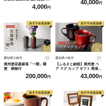
40,000
円
枚 セット 戦国 武将 小牧山城
4,000
円
墨絵 龍画師 書道アーティス
ト 池谷公智 渾身の一作 作品
雑貨 工芸品 グッズ 愛知県 小
牧市 お取り寄せ 送料無料
愛知県小牧市
愛知県小牧市
尾州塗花器麻張「一閑」曙
【ふるさと納税】尾州塗 ペ
塗 桐箱付
ア マグ カップ ギフト 尾張漆
漆 漆器 漆器工芸 工芸品 芸術
200,000
43,000
円
円
性 実用性 抗菌性 美味しく安
全な食事 手作り 贈答用 くつ
ろぎ おうち時間 プレゼント
抗ウイルス効果 お取り寄せ
愛知県 小牧市 送料無料