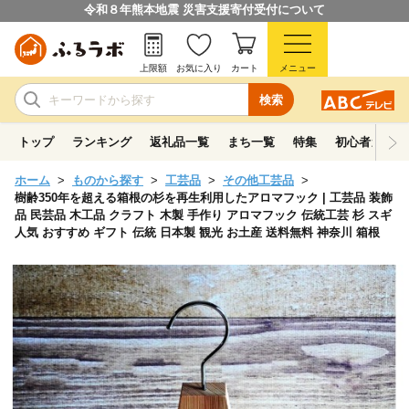
令和８年熊本地震 災害支援寄付受付について
上限額
お気に入り
カート
メニュー
検索
トップ
ランキング
返礼品一覧
まち一覧
特集
初心者ガイド
ホーム
ものから探す
工芸品
その他工芸品
樹齢350年を超える箱根の杉を再生利用したアロマフック | 工芸品 装飾
品 民芸品 木工品 クラフト 木製 手作り アロマフック 伝統工芸 杉 スギ
人気 おすすめ ギフト 伝統 日本製 観光 お土産 送料無料 神奈川 箱根