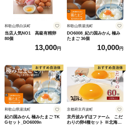
和歌山県白浜町
和歌山県湯浅町
当店人気NO1 高級有精卵
DO6008_紀の国みかん 極み
80個
たまご 36個
13,000
10,000
円
円
和歌山県湯浅町
京都府京丹波町
紀の国みかん 極みたまご TK
京丹波みずほファーム こだ
Gセット_DO6009n
わりの卵4種セット ※北海
道・沖縄・その他離島は配送