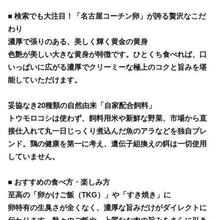
■ 検索でも大注目！「名古屋コーチン卵」が誇る贅沢なこだ
わり
濃厚で張りのある、美しく輝く黄金の黄身
色艶が美しい大きな黄身が特徴です。ひとくち食べれば、口
いっぱいに広がる濃厚でクリーミーな極上のコクと旨みを堪
能していただけます。
妥協なき20種類の自然由来「自家配合飼料」
トウモロコシは使わず、飼料用米や新鮮な野菜、市場から直
接仕入れて丸一日じっくり煮込んだ魚のアラなどを独自ブレ
ンド。鶏の健康を第一に考え、遺伝子組換えの餌は一切使用
していません。
■ おすすめの食べ方・楽しみ方
至高の「卵かけご飯（TKG）」や「すき焼き」に
卵特有の生臭さが全くなく、濃厚な旨みだけがダイレクトに