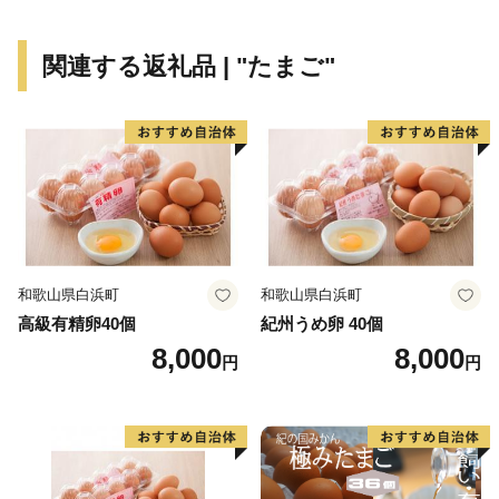
鉄道本線「国府宮駅」やJR東海道本線「稲沢駅」から
名古屋駅まで電車で約10分と通勤通学にも便利な暮ら
関連する返礼品 | "たまご"
しやすいまちです。
また、「子育て・教育は稲沢で！」をキャッチコピー
に、子育て・教育のためのより良い環境づくりを進めて
います。
和歌山県白浜町
和歌山県白浜町
高級有精卵40個
紀州うめ卵 40個
8,000
8,000
円
円