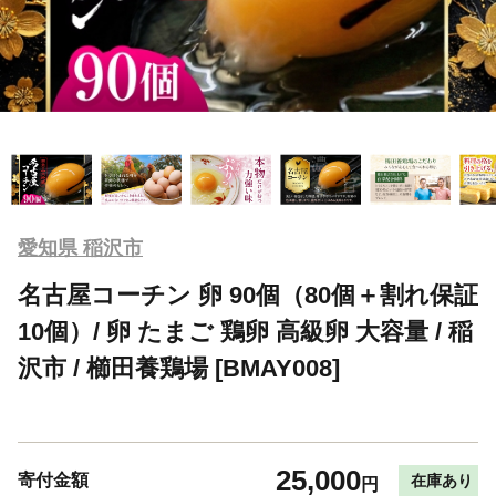
愛知県 稲沢市
名古屋コーチン 卵 90個（80個＋割れ保証
10個）/ 卵 たまご 鶏卵 高級卵 大容量 / 稲
沢市 / 櫛田養鶏場 [BMAY008]
25,000
寄付金額
在庫あり
円