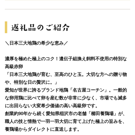
＼日本三大地鶏の希少な恵み／
濃厚を極めた極上のコク！遺伝子組換え飼料不使用の特別な
高級赤卵
「日本三大地鶏が育む、至高のひと玉。大切な方への贈り物
や、特別な日の贅沢に。」
愛知が世界に誇るブランド地鶏「名古屋コーチン」。一般的
な卵用鶏に比べて卵を産む数が非常に少なく、市場でも滅多
に出回らない大変希少価値の高い高級卵です。
創業約90年から続く愛知県稲沢市の老舗「櫛田養鶏場」が、
職人の技と情熱で一羽一羽大切に育て上げた極上の旨みを、
養鶏場からダイレクトに直送します。