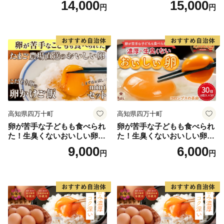
14,000
15,000
円
円
不可
高知県四万十町
高知県四万十町
卵が苦手な子どもも食べられ
卵が苦手な子どもも食べられ
た！生臭くないおいしい卵を
た！生臭くないおいしい卵 6
味わう卵かけご飯ミニセット
個入×5P／Gbn-A03
9,000
6,000
円
円
(卵6個×2P、お米2合×1P、醤
油×1本、塩×1P)【お届け日
指定可能】／Gbn-B20