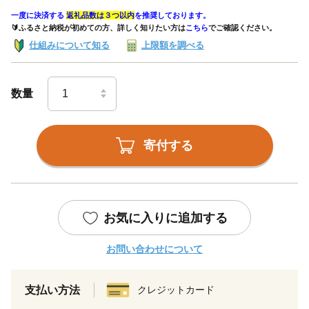
一度に決済する
返礼品数は３つ以内
を推奨しております。
🔰ふるさと納税が初めての方、詳しく知りたい方は
こちら
でご確認ください。
仕組みについて知る
上限額を調べる
数量
寄付する
お気に入りに追加する
お問い合わせについて
支払い方法
クレジットカード