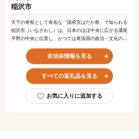
稲沢市
天下の奇祭として有名な「国府宮はだか祭」で知られる
稲沢市（いなざわし）は、日本のほぼ中央に広がる濃尾
平野の中央に位置し、かつては尾張国の政治・文化の中
心地として国府が置かれていた歴史あるまちです。
自治体情報を見る
江戸時代には東海道と中山道を結ぶ美濃路の宿場町とし
てにぎわいました。そのため、市内各地には、かつての
すべての返礼品を見る
稲沢の隆盛を今に伝える史跡や文化財が数多く残されて
います。
市域の西に接する木曽川によって堆積された肥よくな土
お気に入りに追加する
壌と温和な気候を生かし、古くから野菜、植木・苗木等
の産地として発展してきました。
そんな稲沢市は自然環境が豊かであり、桜・あじさい・
イチョウなど四季折々の自然に触れられるほか、名古屋