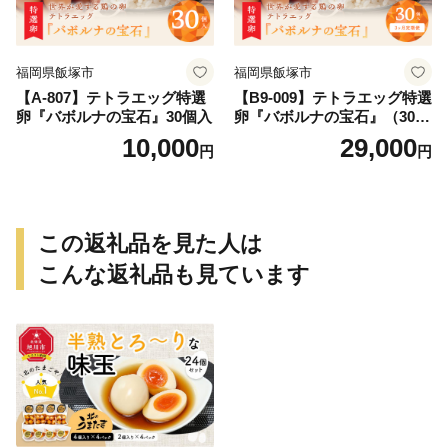
福岡県飯塚市
福岡県飯塚市
【A-807】テトラエッグ特選
【B9-009】テトラエッグ特選
卵『バボルナの宝石』30個入
卵『バボルナの宝石』（30
個/月）【3カ月定期便】
10,000
29,000
円
円
この返礼品を見た人は
こんな返礼品も見ています