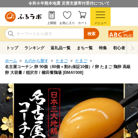
令和８年熊本地震 災害支援寄付受付について
上限額
お気に入り
カート
メニュー
検索
トップ
ランキング
返礼品一覧
まち一覧
特集
初心者ガイド
ホーム
ものから探す
たまご
たまご
名古屋コーチン 卵 90個（80個＋割れ保証10個）/ 卵 たまご 鶏卵 高級
卵 大容量 / 稲沢市 / 櫛田養鶏場 [BMAY008]