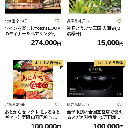
北海道余市町
兵庫県神戸市
ワインを楽しむYoichi LOOP
神戸どうぶつ王国 入園券(２
のディナー＆ペアリング付宿
名様分)
泊プラン＜デラックスツイン
274,000
15,000
円
円
＞
北海道別海町
福井県鯖江市
あとからセレクト【ふるさと
金子眼鏡の全国直営店で使え
ギフト】寄附10万円相当 あ
るメガネ引換券（3万円相
とから選べる！ ギフト いく
当） Bronze
100,000
100,000
円
円