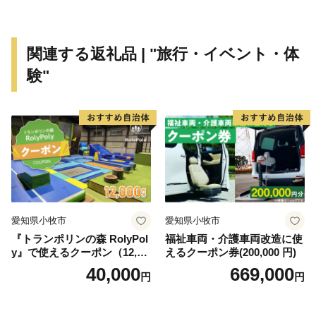
体感できる機会を用意させていただいております。「川
崎にはこんなにいいものがあるんだ！」と再発見してい
ただきたいと存じます。
関連する返礼品 | "旅行・イベント・体
験"
皆さまの想いを、福祉や芸術・文化、環境をはじめさま
ざまな分野に活用させていただき、施策に反映させてま
いりますので、応援をよろしくお願いいたします。
※本市では、いかなる理由があっても、お申込後の寄附
の取り下げ（キャンセル）及び寄附金の返金は致しかね
ますので御注意ください。
愛知県小牧市
愛知県小牧市
『トランポリンの森 RolyPol
福祉車両・介護車両改造に使
y』で使えるクーポン（12,00
えるクーポン券(200,000 円)
0円）
40,000
669,000
円
円