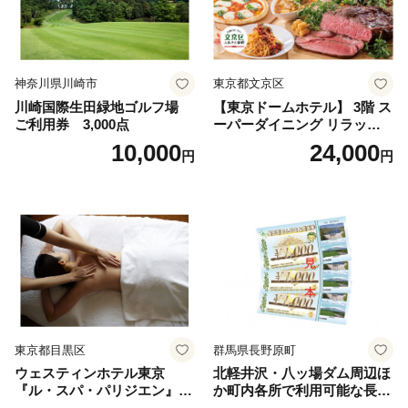
神奈川県川崎市
東京都文京区
川崎国際生田緑地ゴルフ場
【東京ドームホテル】 3階 ス
ご利用券 3,000点
ーパーダイニング リラッサ
ランチブッフェ お食事券 大
10,000
24,000
円
円
人1名様分 関東 東京 ご利用
券 ランチ 昼食 食事券 レスト
ラン ブッフェ 東京都 お食事
券
東京都目黒区
群馬県長野原町
ウェスティンホテル東京
北軽井沢・八ッ場ダム周辺ほ
『ル・スパ・パリジエン』選
か町内各所で利用可能な長野
べるボディセラピー90分/1名
原町ふるさと感謝券（3,000