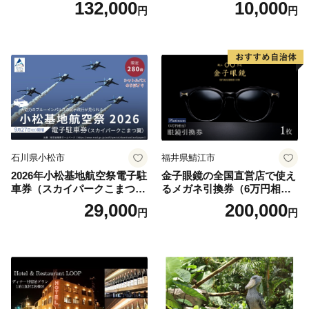
132,000
10,000
円
円
円分）【トラベル 観光 旅行
お土産 群馬県 長野原町 北軽
井沢】
石川県小松市
福井県鯖江市
2026年小松基地航空祭電子駐
金子眼鏡の全国直営店で使え
車券（スカイパークこまつ
るメガネ引換券（6万円相
翼） 駐車場 シャトルバスの
当） Platinum
29,000
200,000
円
円
りばすぐ 石川県 小松市