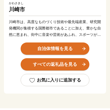
かわさきし
川崎市
川崎市は、高度なものづくり技術や最先端産業、研究開
発機関が集積する国際都市であることに加え、豊かな自
然に恵まれ、街中に音楽や芸術があふれ、スポーツが盛
んな元気都市であり、子どもたちや若者をはじめ、誰も
が笑顔になれる「最幸のまち かわさき」を目指し、さ
自治体情報を見る
まざまな取組を進めています。
すべての返礼品を見る
このような本市を「ぜひ応援したい！」と思ってくださ
る、本市出身の方や本市の施策にご賛同くださる皆さま
の想いを「ふるさと納税」にのせ、本市を応援いただけ
お気に入りに追加する
ればと存じます。
寄附していただいた方へは、「川崎の魅力」を「観
る」、「体験する」、「味わう」ことで、川崎らしさを