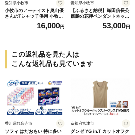
愛知県小牧市
愛知県小牧市
小牧市のアーティスト奥山優
【ふるさと納税】織田信長公
さんのTシャツ子供用 小牧市
麒麟の花押ペンダントネック
制70周年記念
レス
16,000
53,000
円
円
この返礼品を見た人は
こんな返礼品も見ています
香川県観音寺市
京都府宮津市
ソフィ はだおもい 特に多い
グンゼ YG in.T カットオフク