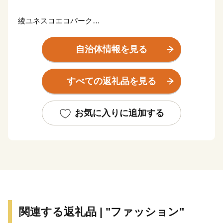
綾ユネスコエコパーク
日本最大級の照葉樹林を有する綾町は、半世紀にわたっ
自治体情報を見る
て森を守り、自然と共生する地域づくりを進めてきまし
た。全国に先駆けて推進した有機農業や手づくり工芸の
すべての返礼品を見る
里づくり、綾の照葉樹林プロジェクトなど官民あげての
取り組みは世界的に高い評価をいただき、2012年、ユ
ネスコエコパークに登録されました。
お気に入りに追加する
雄大な自然と、自然の恵みに感謝しながら生きる人々が
綾なす美しいまちです。
【お申し込みとお礼の品のお届けについて】
・住民票が綾町にある方は、返礼品の送付の対象になり
ません。
関連する返礼品 | "ファッション"
・ご寄付いただいた皆様にお礼の品をお送りします。