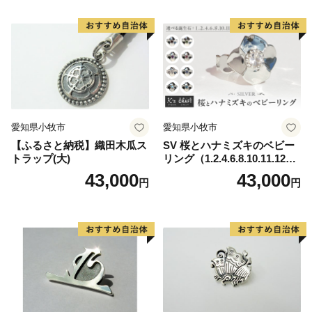
・品切れ中のお礼の品の、予約等の申込みはお受けでき
かねます。予めご了承ください。
・寄附回数の制限は設けておりません。
【寄附金受領証明書およびワンストップ特例申請書につ
いて】
寄附金受領証明書・ワンストップ特例申請書のお届け
愛知県小牧市
愛知県小牧市
は、入金確認後1～3週間程度を目途に、お礼の品とは別
【ふるさと納税】織田木瓜ス
SV 桜とハナミズキのベビー
でお送りいたします。
トラップ(大)
リング（1.2.4.6.8.10.11.12
ワンストップ特例申請を希望される方には返信用封筒を
月）
43,000
43,000
円
円
同封しております。
なお、申請後に氏名や住所変更等が生じた場合はご連絡
ください。
【ワンストップ特例申請書送付先】
〒889-1201
宮崎県児湯郡都農町大字川北1432-15