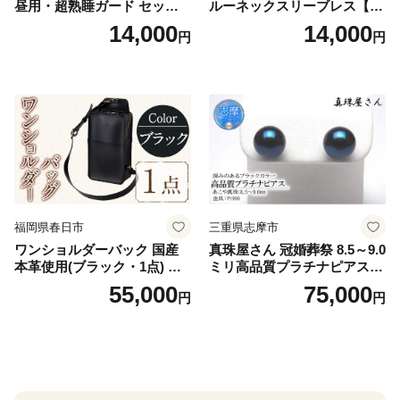
昼用・超熟睡ガード セット
ルーネックスリーブレス【Y
羽付き ナプキン 生理用品 サ
V2618P】Lサイズ クリアベ
14,000
14,000
円
円
ニタリー ユニ・チャーム
ージュ3枚セット [№5716-04
32]
福岡県春日市
三重県志摩市
ワンショルダーバック 国産
真珠屋さん 冠婚葬祭 8.5～9.0
本革使用(ブラック・1点) 鞄
ミリ高品質プラチナピアス P
バック バッグ カバン レザー
t900 志摩産アコヤ真珠 ブラ
55,000
75,000
円
円
国産 日本製 牛革 黒 革 革製
ックパール 黒真珠
品 手作り 男性 女性 レディー
ス メンズ【ksg1307-bk】【Z
enis】